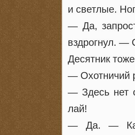
и светлые. Но
— Да, запрос
вздрогнул. —
Десятник тоже
— Охотничий р
— Здесь нет о
лай!
— Да. — Кам