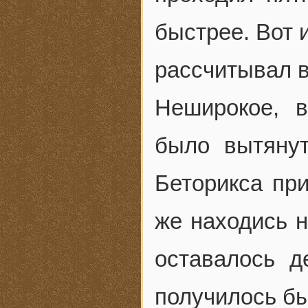
быстрее. Вот 
рассчитывал в
Неширокое, в
было вытянут
Беторикса при
же находись н
оставалось д
получилось бы