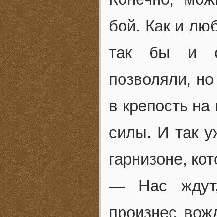
бой. Как и лю
так бы и с
позволяли, но
в крепость на 
силы. И так у
гарнизоне, ко
— Нас ждут,
произнес вож