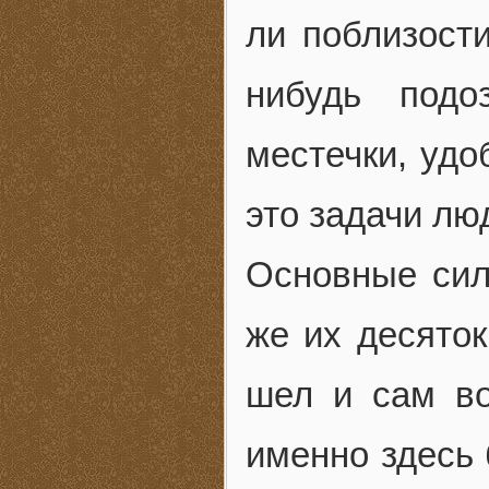
ли поблизости
нибудь подо
местечки, удо
это задачи лю
Основные сил
же их десято
шел и сам в
именно здесь