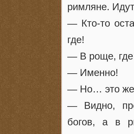
римляне. Идут
— Кто-то ост
где!
— В роще, где
— Именно!
— Но… это же 
— Видно, пр
богов, а в 