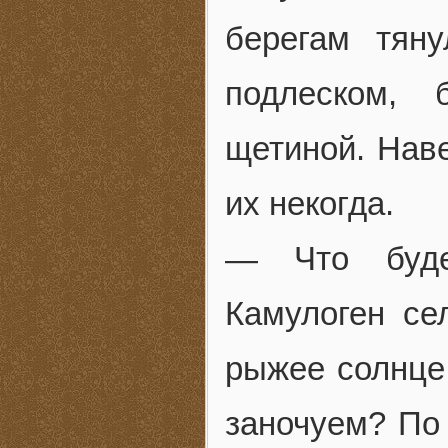
берегам тян
подлеском, 
щетиной. Наве
их некогда.
— Что буде
Камулоген се
рыжее солнце,
заночуем? По 