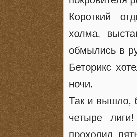
Короткий от
холма, выста
обмылись в р
Беторикс хоте
ночи.
Так и вышло, 
четыре лиги
проходил пят