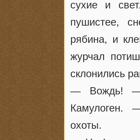
сухие и све
пушистее, с
рябина, и кл
журчал потиш
склонились ра
— Вождь! —
Камулоген. 
охоты.