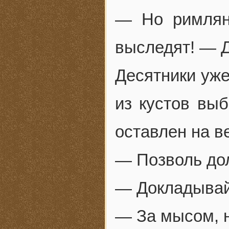
— Но римлян
выследят! — Д
Десятники уже
из кустов выб
оставлен на в
— Позволь дол
— Докладывай
— За мысом, н