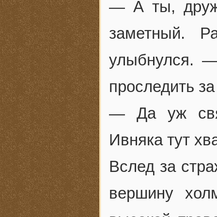
— А ты, дру
заметный. Р
улыбнулся. 
проследить за
— Да уж свя
Ивняка тут хва
Вслед за стра
вершину хол