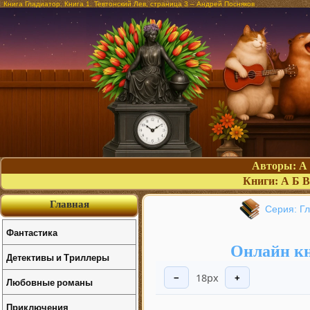
Книга Гладиатор. Книга 1. Тевтонский Лев, страница 3 – Андрей Посняков
Авторы:
А
Книги:
А
Б
В
Главная
Серия: Гл
Фантастика
Онлайн кн
Детективы и Триллеры
18px
−
+
Любовные романы
Приключения