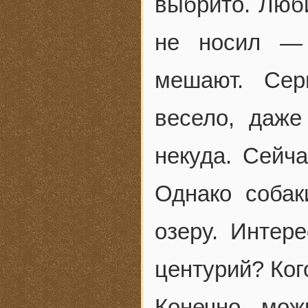
выбрито. Люб
не носил — 
мешают. Сер
весело, даже
некуда. Сейча
Однако собак
озеру. Интер
центурий? Ког
Конечно, мо