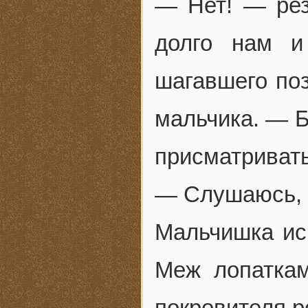
— Нет! — рез
долго нам и
шагавшего по
мальчика. — Б
присматривать
— Слушаюсь, 
Мальчишка исч
Меж лопаткам
покровителя р