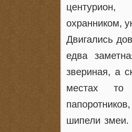
центурион,
охранником, у
Двигались до
едва заметна
звериная, а с
местах то
папоротников
шипели змеи.