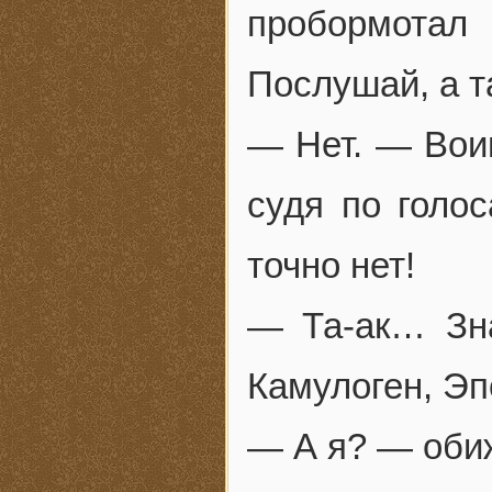
пробормота
Послушай, а т
— Нет. — Вои
судя по голо
точно нет!
— Та-ак… Зна
Камулоген, Эп
— А я? — оби