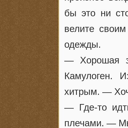
бы это ни ст
велите своим
одежды.
— Хорошая з
Камулоген. 
хитрым. — Хоч
— Где-то идт
плечами. — Мы