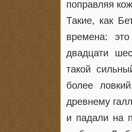
поправляя кож
Такие, как Б
времена: эт
двадцати шес
такой сильны
более ловки
древнему гал
и падали на 