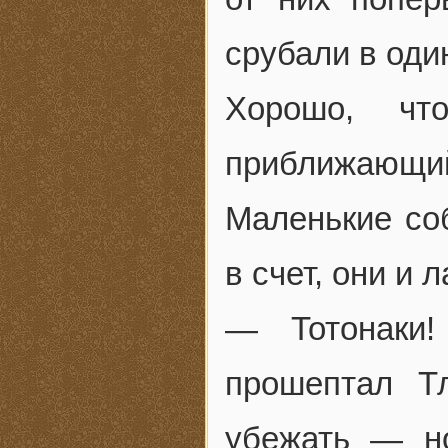
срубали в один
Хорошо, чт
приближающий
Маленькие соб
в счет, они и 
— Тотонаки!
прошептал 
убежать — но