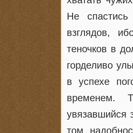
Не спастись
взглядов, и
теночков в до
горделиво улы
в успехе по
временем. 
увязавшийся з
том надобнос