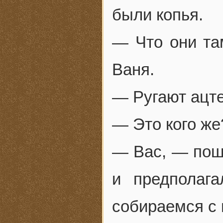
были копья.
— Что они та
Ваня.
— Ругают ацте
— Это кого же
— Вас, — пош
и предполага
собираемся с 