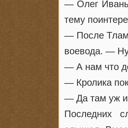
— Олег Иваныч
тему поинтере
— После Тлам
воевода. — Ну
— А нам что д
— Кролика пок
— Да там уж и
Последних с