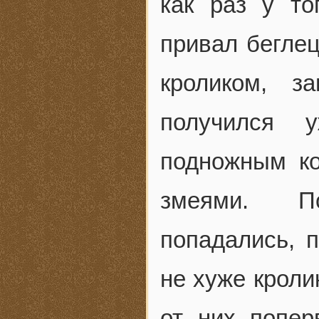
как раз у то
привал бегле
кроликом, з
получился 
подножным к
змеями. По
попадались, 
не хуже кроли
от них попер