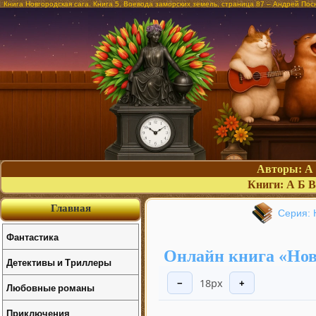
Книга Новгородская сага. Книга 5. Воевода заморских земель, страница 87 – Андрей Пос
Авторы:
А
Книги:
А
Б
В
Главная
Серия: 
Фантастика
Онлайн книга «Новг
Детективы и Триллеры
18px
−
+
Любовные романы
Приключения