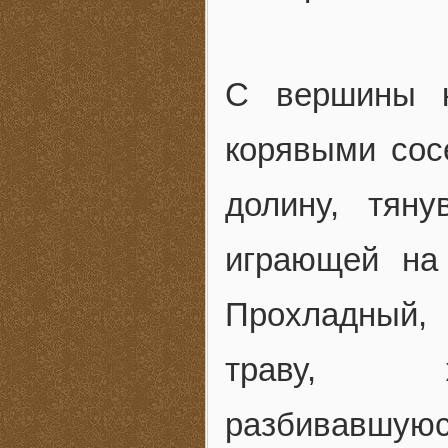
С вершины к
корявыми сос
долину, тян
играющей на
Прохладный,
траву, же
разбивавшую