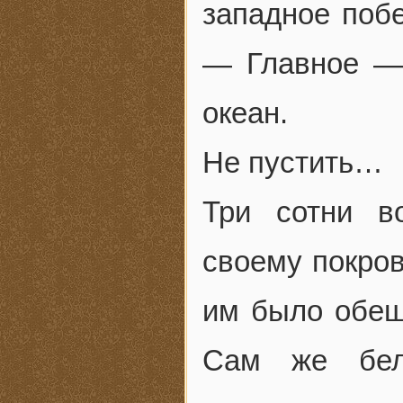
западное побе
— Главное — 
океан.
Не пустить…
Три сотни в
своему покров
им было обещ
Сам же бел