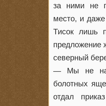
за ними не 
место, и даж
Тисок лишь п
предложение 
северный бере
— Мы не най
болотных яще
отдал прика