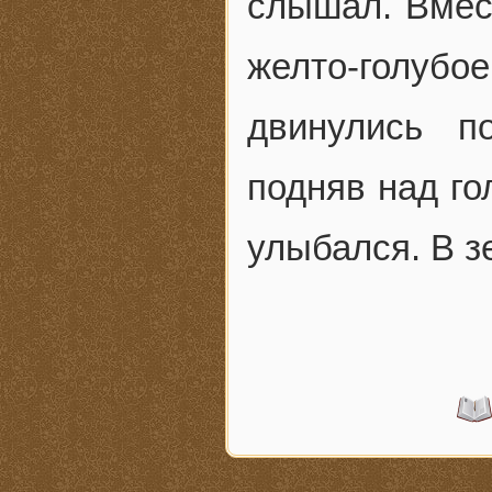
слышал. Вмес
желто-голуб
двинулись п
подняв над го
улыбался. В з