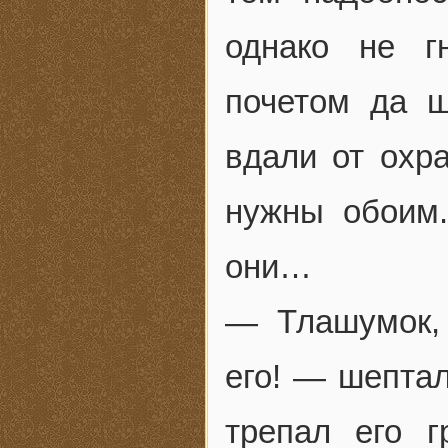
однако не г
почетом да ш
вдали от охр
нужны обоим
они…
— Тлашумок, 
его! — шептал
трепал его 