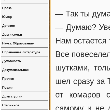
Проза
— Так ты дума
Юмор
— Думаю? Уве
Детское
Дом и семья
Нам остается 
Наука, Образование
Справочная литература
Все повеселел
Духовность
шутками, тол
Документальная
Прочее
шел сразу за 
Поэзия
от комаров 
Драматургия
Старинное
самому и не 