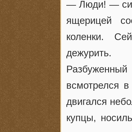
— Люди! — си
ящерицей со
коленки. Се
дежурить.
Разбуженн
всмотрелся в 
двигался небо
купцы, носил