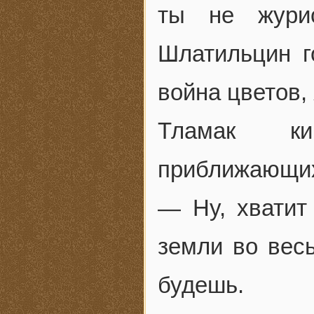
ты не жури
Шлатильцин г
война цветов,
Тламак к
приближающих
— Ну, хватит
земли во вес
будешь.