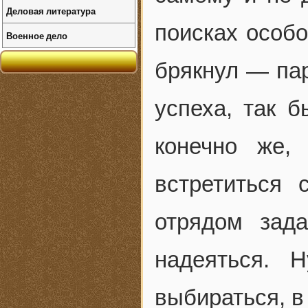
Деловая литература
поисках особо
Военное дело
брякнул — пар
успеха, так б
конечно же,
встретиться
отрядом зада
надеяться. 
выбираться, в