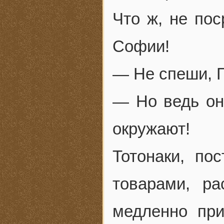
Что ж, не по
Софии!
— Не спеши, 
— Но ведь они
окружают!
Тотонаки, по
товарами, р
медленно при