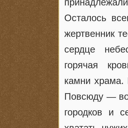
принадлежали
Осталось все
жертвенник те
сердце небе
горячая кро
камни храма. 
Повсюду — во
городков и с
хватать чужих