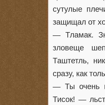
сутулые плеч
защищал от хо
— Тламак. Зн
зловеще шеп
Таштетль, ни
сразу, как тол
— Ты очень 
Тисок! — льс