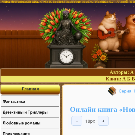
Книга Новгородская сага. Книга 5. Воевода заморских земель, страница 91 – Андрей Пос
Авторы:
А
Книги:
А
Б
В
Главная
Серия: 
Фантастика
Онлайн книга «Новг
Детективы и Триллеры
18px
−
+
Любовные романы
Приключения