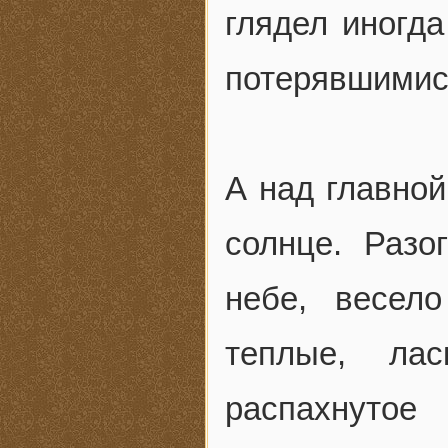
глядел иногда
потерявшимис
А над главно
солнце. Разо
небе, весел
теплые, лас
распахнутое