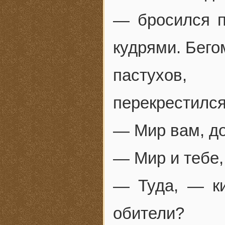
— бросился п
кудрями. Бего
пастухов, 
перекрестился
— Мир вам, д
— Мир и тебе,
— Туда, — к
обители?