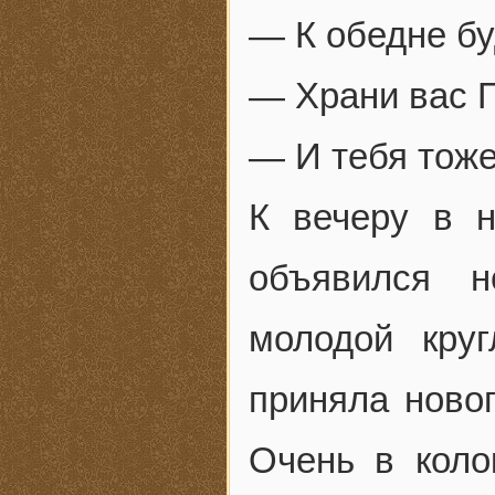
— К обедне бу
— Храни вас Г
— И тебя тоже
К вечеру в 
объявился 
молодой кру
приняла новог
Очень в коло