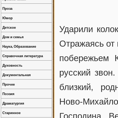
Проза
Юмор
Ударили колок
Детское
Дом и семья
Отражаясь от 
Наука, Образование
Справочная литература
побережьем 
Духовность
русский звон.
Документальная
Прочее
близкий, ро
Поэзия
Ново-Михайл
Драматургия
Старинное
Господина Ве