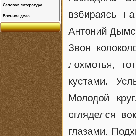
Деловая литература
взбираясь н
Военное дело
Антоний Дымс
Звон колокол
лохмотья, то
кустами. Усл
Молодой круг
огляделся во
глазами. Под