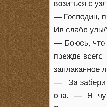
возиться с уз
— Господин, п
Ив слабо улы
— Боюсь, что 
прежде всего 
заплаканное л
— За-забери
она. — Я чув