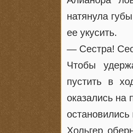
натянула губы
ее укусить.
— Сестра! Сес
Чтобы удерж
пустить в хо
оказались на 
остановились 
Хольгер обер