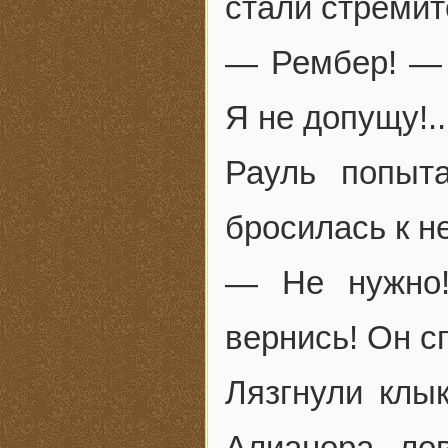
стали стремит
— Рембер! — к
Я не допущу!..
Рауль попыт
бросилась к н
— Не нужно!
вернись! Он сп
Лязгнули клык
Алианора ло