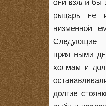
они взяли бы 
рыцарь не и
низменной те
Следующие 
приятными дн
холмам и дол
останавливал
долгие стоянк