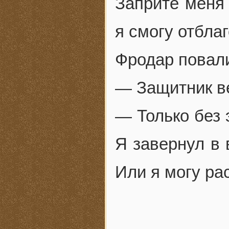
Заприте меня 
я смогу отбла
Фродар повали
— Защитник ве
— Только без 
Я завернул в 
Или я могу ра