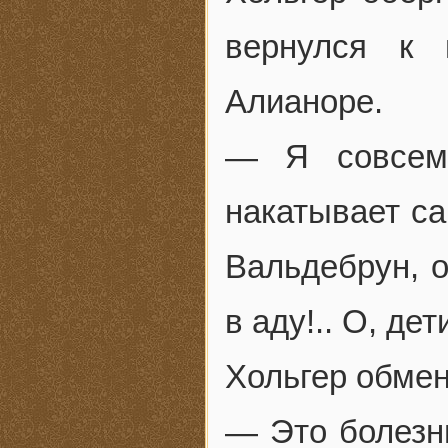
вернулся к 
Алианоре.
— Я совсем 
накатывает с
Вальдебрун, о
в аду!.. О, дет
Хольгер обмен
— Это болезнь