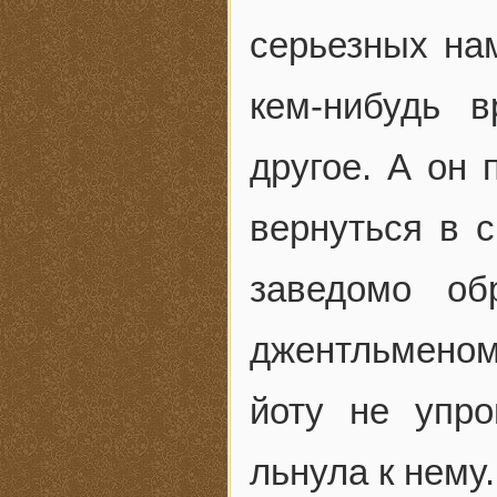
серьезных нам
кем-нибудь 
другое. А он
вернуться в 
заведомо об
джентльменом 
йоту не упр
льнула к нему.