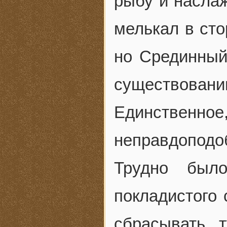
рыбу и насла
мелькал в ст
но Срединный
существовани
Единственно
неправдопод
Трудно был
покладистого 
сбрасывать 