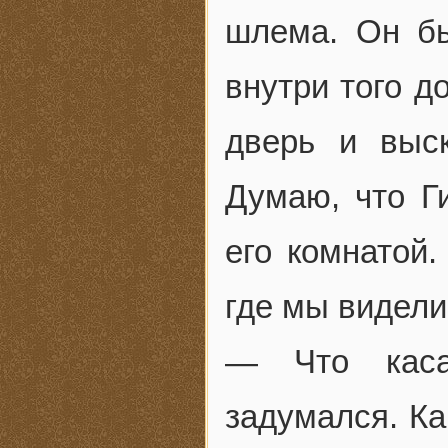
шлема. Он б
внутри того д
дверь и выск
Думаю, что Г
его комнатой.
где мы видели
— Что кас
задумался. Ка