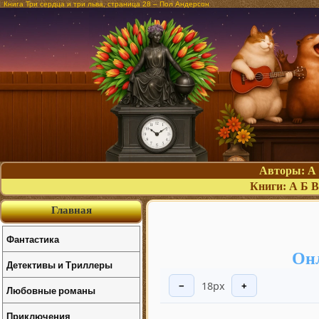
Книга Три сердца и три льва, страница 28 – Пол Андерсон
Авторы:
А
Книги:
А
Б
В
Главная
Фантастика
Онл
Детективы и Триллеры
18px
−
+
Любовные романы
Приключения