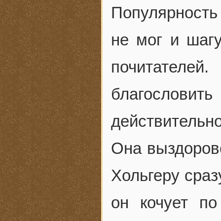
Популярность 
не мог и шагу
почитателей
благословит
действительн
Она выздорове
Хольгеру сраз
он кочует по