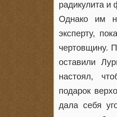
радикулита и 
Однако им н
эксперту, по
чертовщину. П
оставили Лу
настоял, чт
подарок верх
дала себя уг