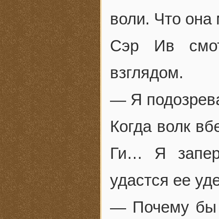
воли. Что она
Сэр Ив смот
взглядом.
— Я подозрева
Когда волк вб
Ги… Я запер
удастся ее уде
— Почему бы 