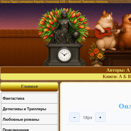
Книга Одно сплошное Карузо, страница 109 – Василий Павлович Аксёнов
Авторы:
А
Книги:
А
Б
В
Главная
Фантастика
Онл
Детективы и Триллеры
18px
−
+
Любовные романы
Приключения