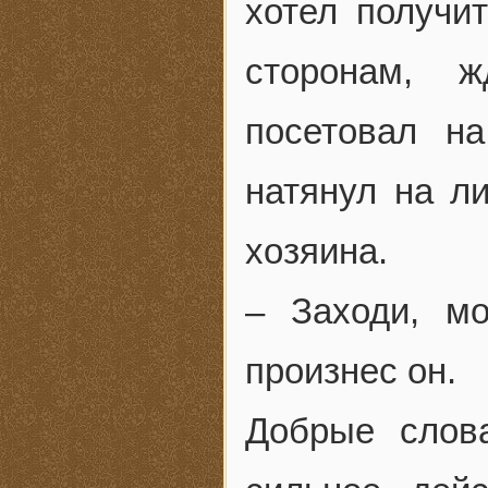
хотел получит
сторонам, ж
посетовал н
натянул на л
хозяина.
– Заходи, м
произнес он.
Добрые слов