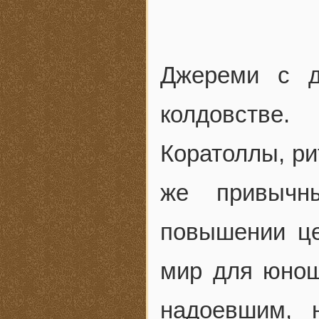
Джереми с д
колдовстве
Коратоллы, ри
же привычн
повышении це
мир для юнош
надоевшим, 