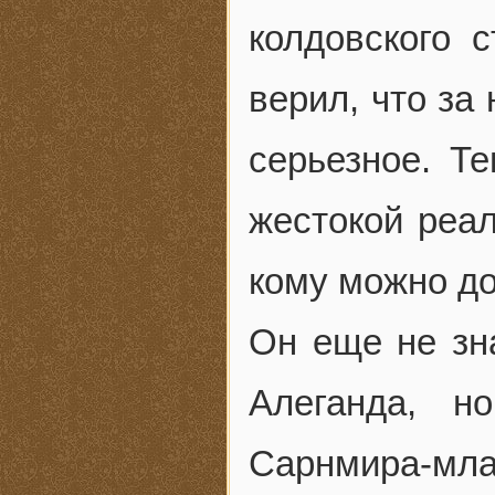
колдовского 
верил, что за
серьезное. Т
жестокой реал
кому можно до
Он еще не зн
Алеганда, н
Сарнмира-м