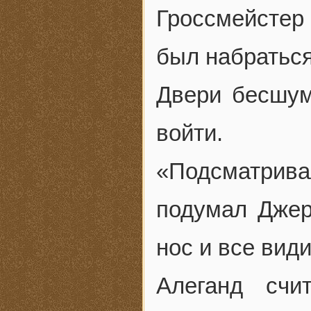
Гроссмейстер 
был набраться
Двери бесшум
войти.
«Подсматрива
подумал Джер
нос и все види
Алеганд счи