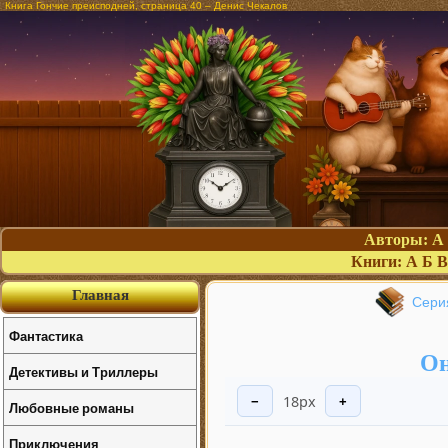
Книга Гончие преисподней, страница 40 – Денис Чекалов
Авторы:
А
Книги:
А
Б
В
Главная
Сери
Фантастика
Он
Детективы и Триллеры
18px
−
+
Любовные романы
Приключения