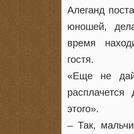
Алеганд пост
юношей, дел
время наход
гостя.
«Еще не дай
расплачется
этого».
– Так, мальчи