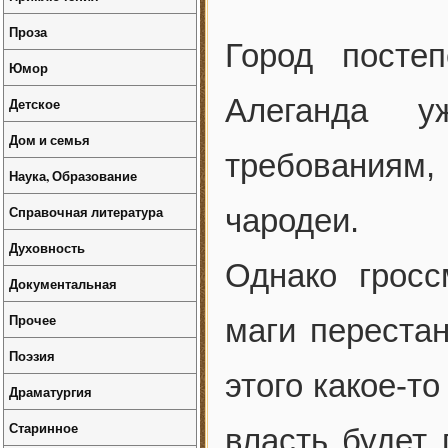
Проза
Город посте
Юмор
Алеганда у
Детское
Дом и семья
требованиям
Наука, Образование
Справочная литература
чародеи.
Духовность
Однако гросс
Документальная
Прочее
маги перестан
Поэзия
этого какое-т
Драматургия
Старинное
власть будет 