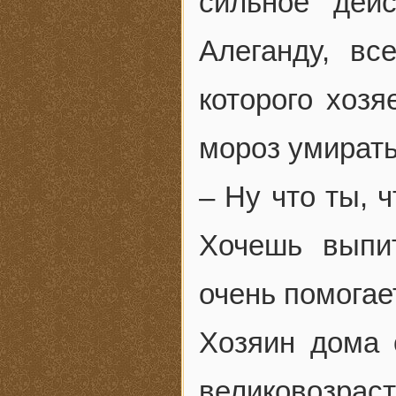
сильное дей
Алеганду, в
которого хоз
мороз умирать
– Ну что ты, 
Хочешь выпит
очень помогае
Хозяин дома 
великовозраст