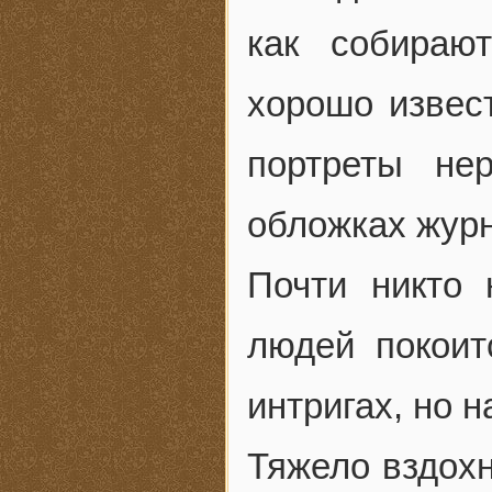
как собираю
хорошо извест
портреты не
обложках жур
Почти никто 
людей покоит
интригах, но н
Тяжело вздохн