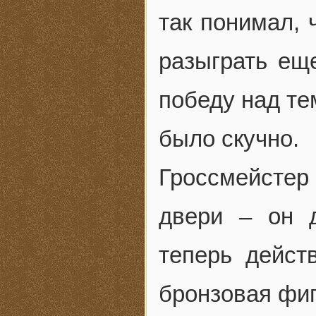
так понимал, 
разыграть ещ
победу над те
было скучно.
Гроссмейсте
двери – он 
теперь дейст
бронзовая фиг