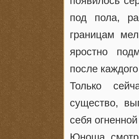
появилось сер
под пола, р
границам мел
яростно подм
после каждого
Только сейч
существо, вы
себя огненной
Юноша смотре