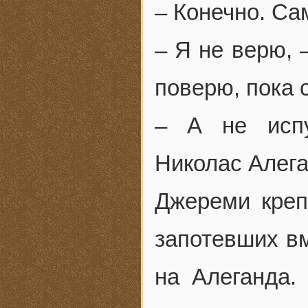
– Конечно. Са
– Я не верю, 
поверю, пока 
– А не испу
Николас Алега
Джереми креп
запотевших вм
на Алеганда.