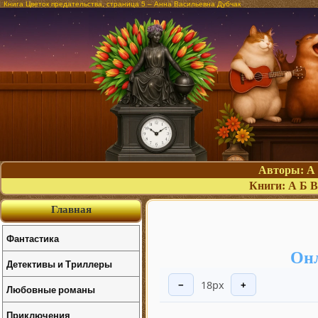
Книга Цветок предательства, страница 5 – Анна Васильевна Дубчак
Авторы:
А
Книги:
А
Б
В
Главная
Фантастика
Онл
Детективы и Триллеры
18px
−
+
Любовные романы
Приключения