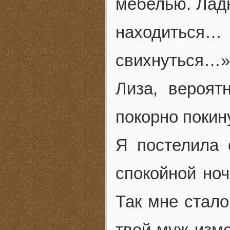
мебелью. Ладн
находиться…
свихнуться…» 
Лиза, вероят
покорно покин
Я постелила 
спокойной ноч
Так мне стало
твой муж изме