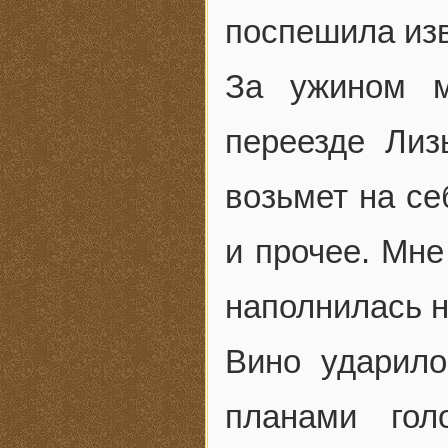
поспешила изв
За ужином м
переезде Лиз
возьмет на се
и прочее. Мне
наполнилась 
Вино ударило
планами го