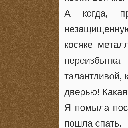
А когда, п
незащищенну
косяке метал
переизбытка 
талантливой, 
дверью! Какая
Я помыла посу
пошла спать.