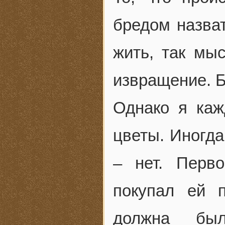
бредом назва
жить, так мыс
извращение. Б
Однако я каж
цветы. Иногда
– нет. Перв
покупал ей 
должна был