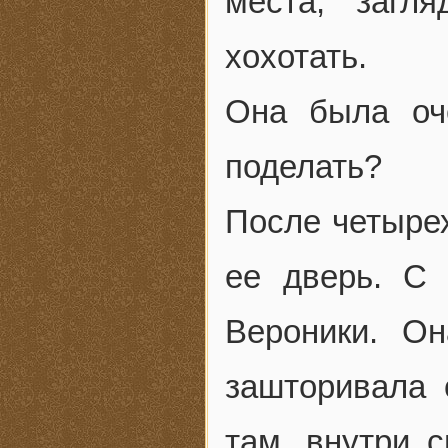
места, загл
хохотать.
Она была оч
поделать?
После четырех
ее дверь. С
Вероники. Он
зашторивала 
там, внутри с