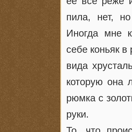
ее все реже и
пила, нет, н
Иногда мне к
себе коньяк в
вида хрустал
которую она л
рюмка с золот
руки.
То, что прои