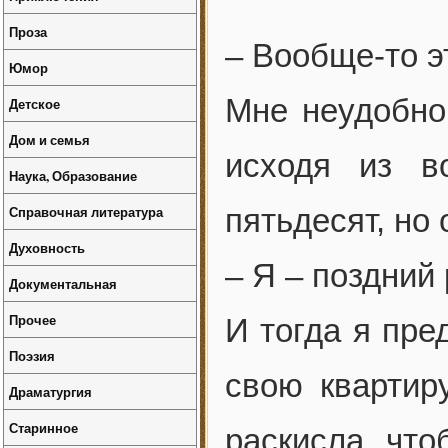
Проза
– Вообще-то э
Юмор
Мне неудобно
Детское
Дом и семья
исходя из в
Наука, Образование
Справочная литература
пятьдесят, но 
Духовность
– Я – поздний
Документальная
Прочее
И тогда я пре
Поэзия
свою квартир
Драматургия
Старинное
раскисла, что