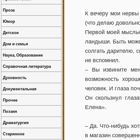
Проза
К вечеру мои нервы
Юмор
(что делаю довольно
Первой моей мыслью
Детское
ландыши. Быть может
Дом и семья
солгать дарителю, с
Наука, Образование
не вспомнил.
Справочная литература
– Вы извините ме
Духовность
возможность хороше
человек. И глаза по
Документальная
Он скользнул глаза
Прочее
Елена».
Поэзия
Драматургия
– Да. Что-нибудь хот
Старинное
в магазин совершенн