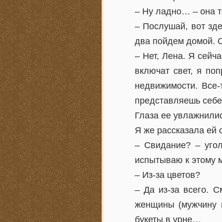
– Ну ладно… – она 
– Послушай, вот зде
два пойдем домой. 
– Нет, Лена. Я сейч
включат свет, я по
недвижимости. Все-
представляешь себе,
Глаза ее увлажнилис
Я же рассказала ей
– Свидание? – угол
испытываю к этому 
– Из-за цветов?
– Да из-за всего. 
женщины (мужчину м
букеты в урне…