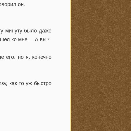
оворил он.
 ту минуту было даже
ишел ко мне. – А вы?
е его, но я, конечно
зу, как-то уж быстро