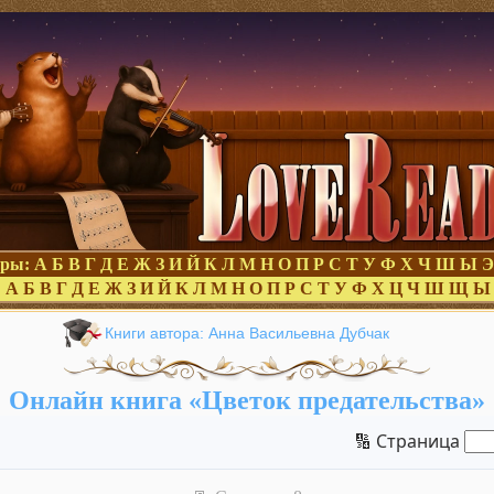
оры:
А
Б
В
Г
Д
Е
Ж
З
И
Й
К
Л
М
Н
О
П
Р
С
Т
У
Ф
Х
Ч
Ш
Ы
Э
:
А
Б
В
Г
Д
Е
Ж
З
И
Й
К
Л
М
Н
О
П
Р
С
Т
У
Ф
Х
Ц
Ч
Ш
Щ
Ы
Книги автора: Анна Васильевна Дубчак
Онлайн книга «Цветок предательства»
🔢 Страница