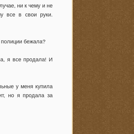
учае, ни к чему и не
му все в свои руки.
т полиции бежала?
а, я все продала! И
альные у меня купила
ит, но я продала за