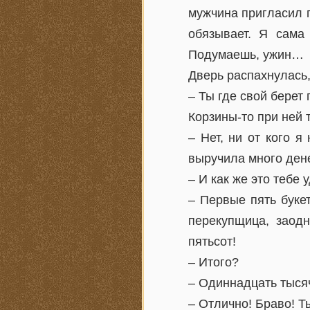
мужчина пригласил п
обязывает. Я сама 
Подумаешь, ужин…
Дверь распахнулась,
– Ты где свой берет
Корзины-то при ней 
– Нет, ни от кого 
выручила много дене
– И как же это тебе 
– Первые пять букет
перекупщица, заодн
пятьсот!
– Итого?
– Одиннадцать тысяч
– Отлично! Браво! Ты