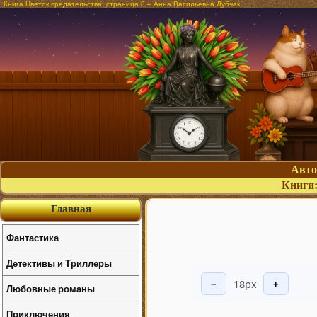
Книга Цветок предательства, страница 8 – Анна Васильевна Дубчак
Авт
Книги
Главная
Фантастика
Детективы и Триллеры
18px
−
+
Любовные романы
Приключения