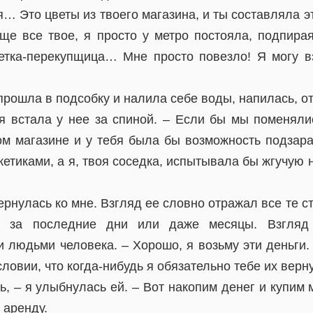
зя… Это цветы из твоего магазина, и ты составляла э
ще все твое, я просто у метро постояла, подпирая
етка-перекупщица… Мне просто повезло! Я могу вз
прошла в подсобку и налила себе воды, напилась, 
 я встала у нее за спиной. – Если бы мы поменяли
ом магазине и у тебя была бы возможность подзара
кетиками, а я, твоя соседка, испытывала бы жгучую 
ернулась ко мне. Взгляд ее словно отражал все те с
ь за последние дни или даже месяцы. Взгляд 
 людьми человека. – Хорошо, я возьму эти деньги.
словии, что когда-нибудь я обязательно тебе их верну
ь, – я улыбнулась ей. – Вот накопим денег и купим 
 аренду.