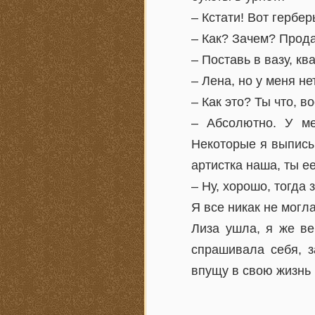
– Кстати! Вот гербе
– Как? Зачем? Прода
– Поставь в вазу, к
– Лена, но у меня не
– Как это? Ты что, 
– Абсолютно. У ме
Некоторые я выписы
артистка наша, ты ее
– Ну, хорошо, тогда 
Я все никак не могл
Лиза ушла, я же ве
спрашивала себя, з
впущу в свою жизнь 