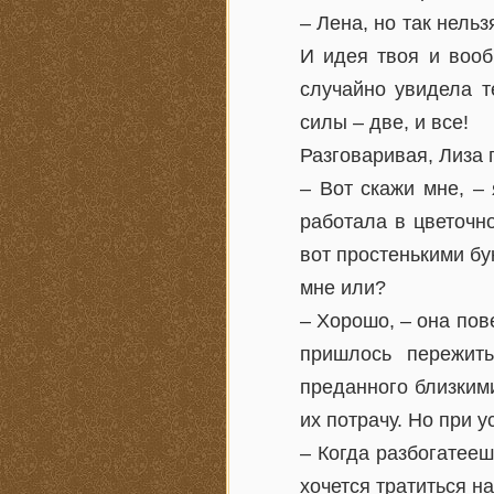
– Лена, но так нель
И идея твоя и вооб
случайно увидела т
силы – две, и все!
Разговаривая, Лиза 
– Вот скажи мне, –
работала в цветочн
вот простенькими бу
мне или?
– Хорошо, – она пов
пришлось пережит
преданного близкими
их потрачу. Но при у
– Когда разбогатееш
хочется тратиться на