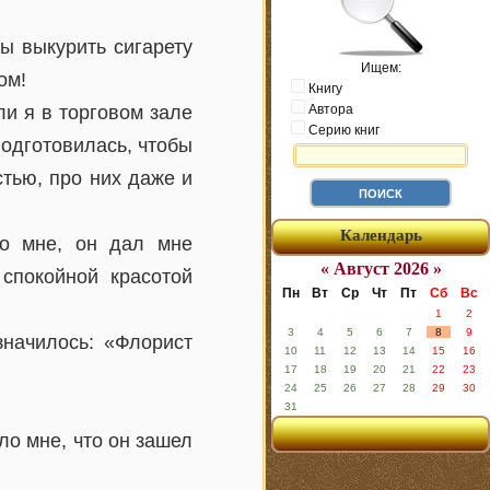
ы выкурить сигарету
Ищем:
ом!
Книгу
и я в торговом зале
Автора
Серию книг
подготовилась, чтобы
стью, про них даже и
Календарь
о мне, он дал мне
« Август 2026 »
 спокойной красотой
Пн
Вт
Ср
Чт
Пт
Сб
Вс
1
2
3
4
5
6
7
8
9
значилось: «Флорист
10
11
12
13
14
15
16
17
18
19
20
21
22
23
24
25
26
27
28
29
30
31
ало мне, что он зашел