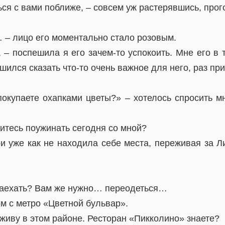
ься с вами поближе, – совсем уж растерявшись, прог
 – лицо его моментально стало розовым.
, – поспешила я его зачем-то успокоить. Мне его в
ешился сказать что-то очень важное для него, раз пр
окупаете охапками цветы?» – хотелось спросить мн
ситесь поужинать сегодня со мной?
ри уже как не находила себе места, переживая за Ли
 заехать? Вам же нужно… переодеться…
ом с метро «Цветной бульвар».
 живу в этом районе. Ресторан «Пикколино» знаете?