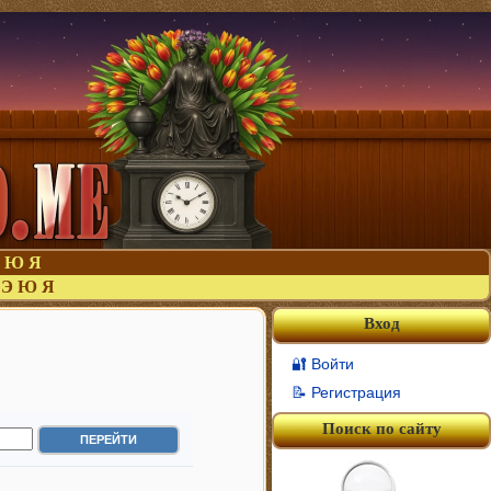
Ю
Я
Э
Ю
Я
Вход
🔐 Войти
📝 Регистрация
Поиск по сайту