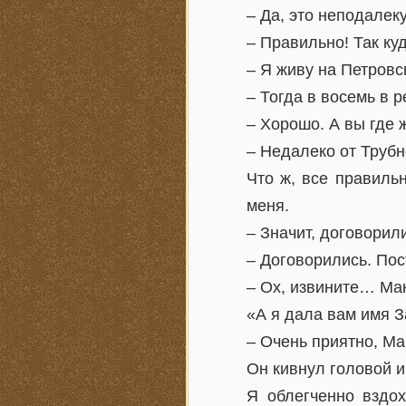
– Да, это неподалек
– Правильно! Так ку
– Я живу на Петровс
– Тогда в восемь в 
– Хорошо. А вы где 
– Недалеко от Труб
Что ж, все правильн
меня.
– Значит, договорил
– Договорились. Пос
– Ох, извините… Мак
«А я дала вам имя З
– Очень приятно, Ма
Он кивнул головой 
Я облегченно вздох