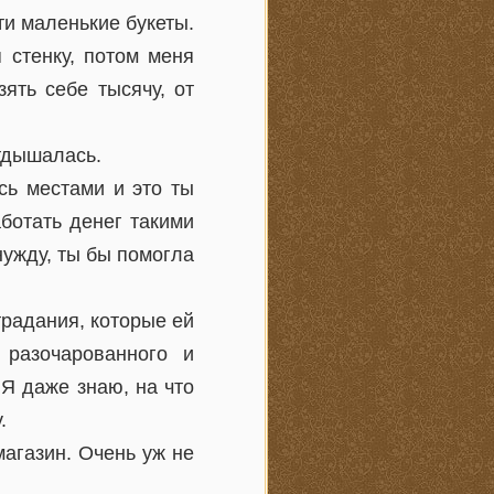
ти маленькие букеты.
 стенку, потом меня
ять себе тысячу, от
отдышалась.
сь местами и это ты
ботать денег такими
нужду, ты бы помогла
традания, которые ей
разочарованного и
 Я даже знаю, на что
.
магазин. Очень уж не