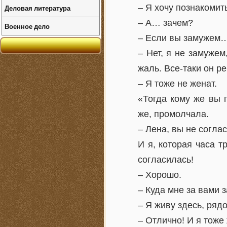
– Я хочу познакомит
Деловая литература
– А… зачем?
Военное дело
– Если вы замужем…
– Нет, я не замужем
жаль. Все-таки он р
– Я тоже не женат.
«Тогда кому же вы п
же, промолчала.
– Лена, вы не согла
И я, которая часа т
согласилась!
– Хорошо.
– Куда мне за вами
– Я живу здесь, ряд
– Отлично! И я тоже