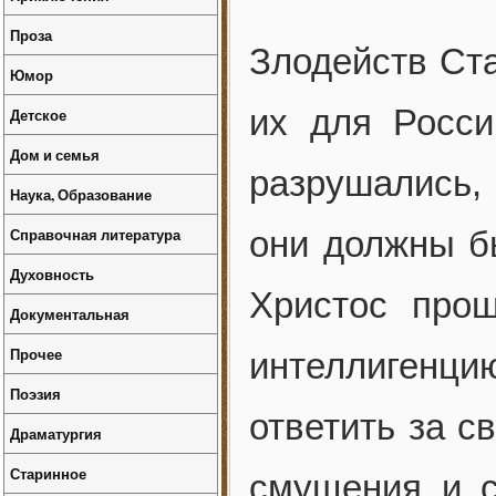
Проза
Злодейств Ста
Юмор
их для Росси
Детское
Дом и семья
разрушались,
Наука, Образование
Справочная литература
они должны бы
Духовность
Христос прош
Документальная
Прочее
интеллигенц
Поэзия
ответить за с
Драматургия
Старинное
смущения и с