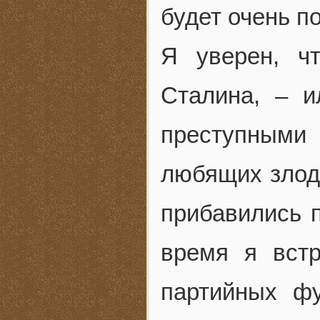
будет очень п
Я уверен, ч
Сталина, – 
преступными 
любящих злод
прибавились 
время я вст
партийных фу