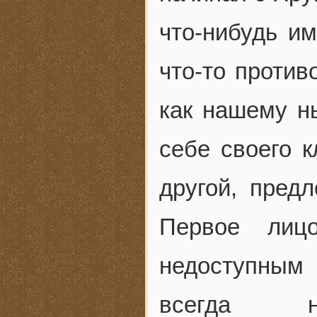
что-нибудь им
что-то против
как нашему ны
себе своего к
другой, пред
Первое лиц
недоступным
всегда не