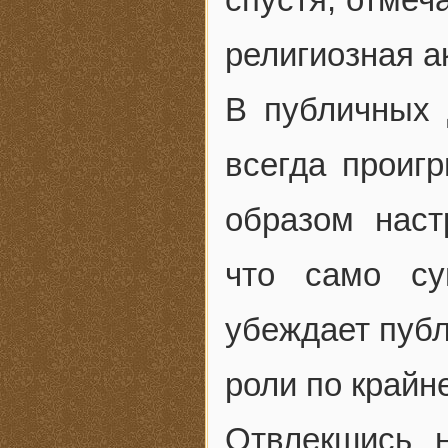
религиозная а
В публичных 
всегда проиг
образом наст
что само су
убеждает публ
роли по крайн
Отвлекшись 