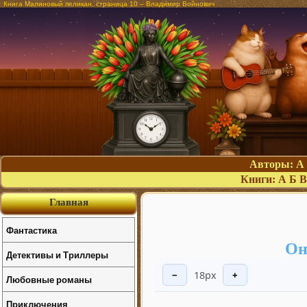
Книга Малиновый пеликан, страница 10 – Владимир Войнович
Авторы:
А
Книги:
А
Б
В
Главная
Фантастика
Он
Детективы и Триллеры
18px
−
+
Любовные романы
Приключения