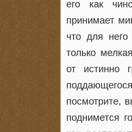
его как чин
принимает мин
что для него
только мелка
от истинно г
поддающего
посмотрите, в
поднимется г