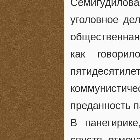
Семигудилов
уголовное дел
общественная
как говори
пятидесяти
коммунисти
преданность п
В панегирик
спустя, отмеч