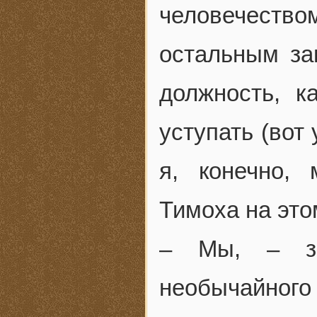
человечест
остальным за
должность, к
уступать (вот 
я, конечно,
Тимоха на это
– Мы, – за
необычайного