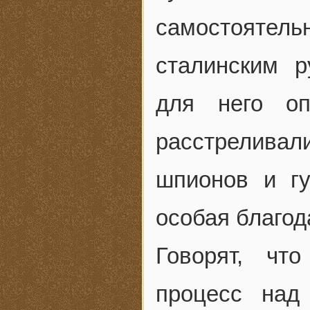
самостоятел
сталинским р
для него оп
расстреливали
шпионов и г
особая благод
Говорят, что
процесс над