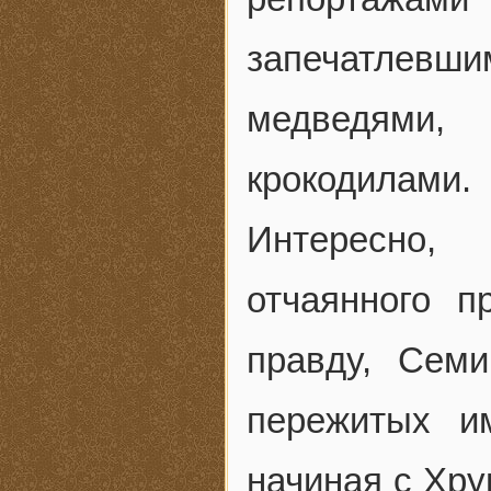
запечатле
медведями,
крокодилами.
Интересно,
отчаянного 
правду, Семи
пережитых и
начиная с Хру