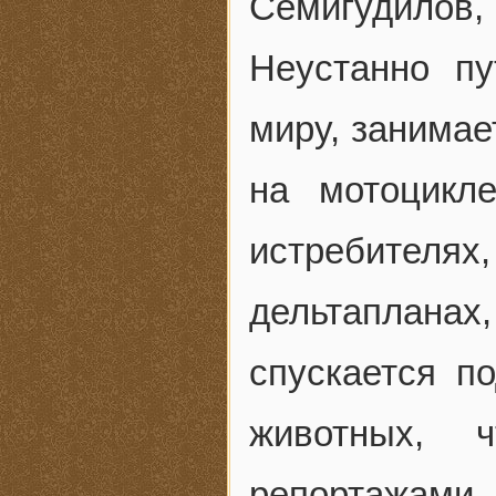
Семигудилов,
Неустанно п
миру, занимае
на мотоцикле
истребителях,
дельтаплана
спускается п
животных, ч
репортажами