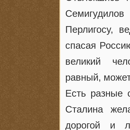
Семигудило
Перлигосу, в
спасая Россию
великий чел
равный, может
Есть разные 
Сталина жел
дорогой и 