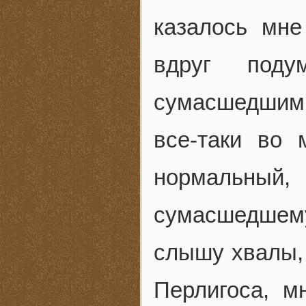
казалось мн
вдруг под
сумасшедшим,
все-таки во
нормальны
сумасшедшем
слышу хвалы,
Перлигоса, м