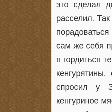
это сделал д
расселил. Так
порадоваться 
сам же себя п
я гордиться т
кенгурятины,
спросил у З
кенгуриное мя