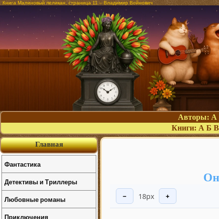
Книга Малиновый пеликан, страница 11 – Владимир Войнович
Авторы:
А
Книги:
А
Б
В
Главная
Фантастика
Он
Детективы и Триллеры
18px
−
+
Любовные романы
Приключения