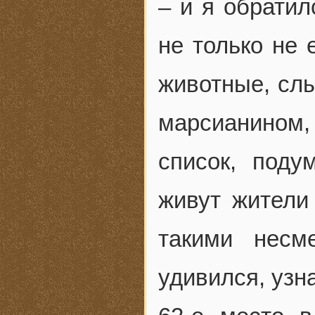
– и я обрати
не только не 
животные, сл
марсианином
список, поду
живут жители
такими несм
удивился, узн