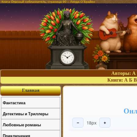
Книга Опасный соблазнитель, страница 90 – Линда О`Брайен
Авторы:
А
Книги:
А
Б
В
Главная
Фантастика
Онл
Детективы и Триллеры
18px
−
+
Любовные романы
Приключения