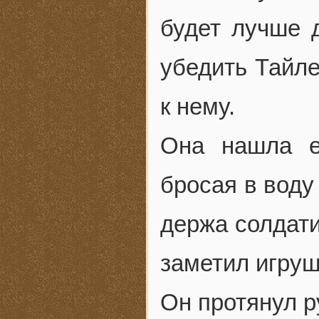
будет лучше 
убедить Тайле
к нему.
Она нашла е
бросая в воду
держа солдати
заметил игруш
Он протянул р