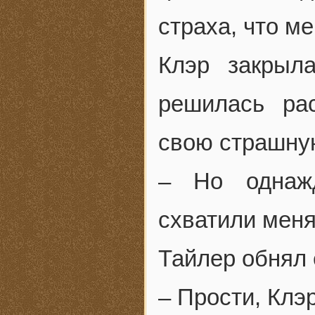
страха, что ме
Клэр закрыл
решилась ра
свою страшную
– Но однаж
схватили меня
Тайлер обнял 
– Прости, Клэр