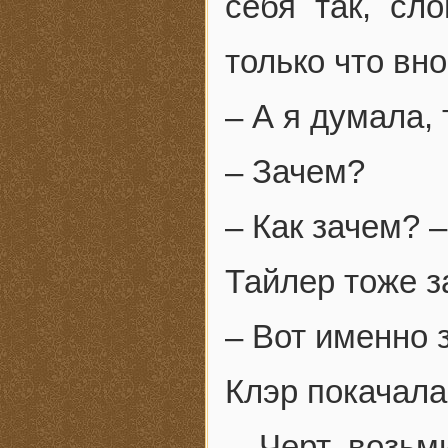
себя так, сл
только что вн
– А я думала,
– Зачем?
– Как зачем? 
Тайлер тоже з
– Вот именно 
Клэр покачала
– Черт возьм