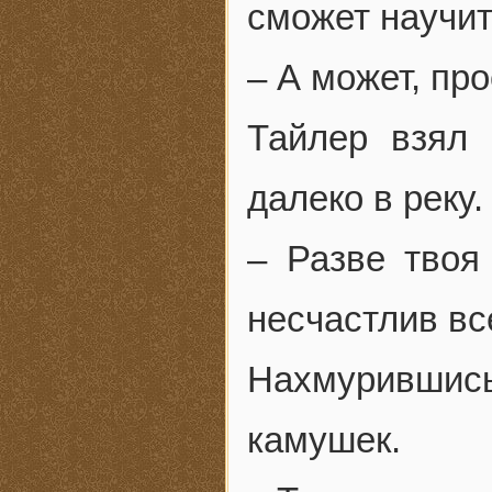
сможет научит
– А может, пр
Тайлер взял
далеко в реку
– Разве твоя
несчастлив вс
Нахмурившис
камушек.