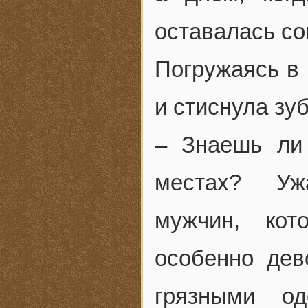
оставалась со
Погружаясь в
и стиснула зу
– Знаешь ли 
местах? Ужа
мужчин, кот
особенно дев
грязными од