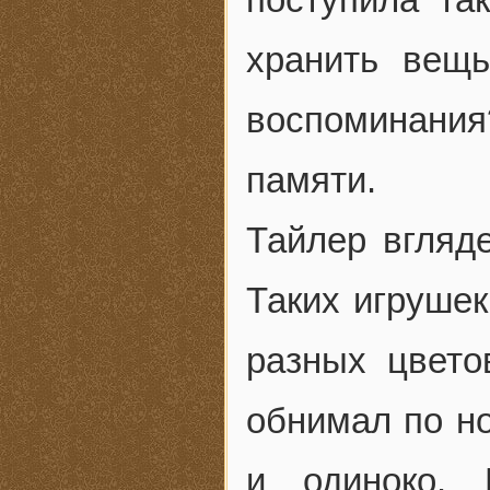
хранить вещь
воспоминани
памяти.
Тайлер вгляд
Таких игрушек
разных цвето
обнимал по но
и одиноко. 