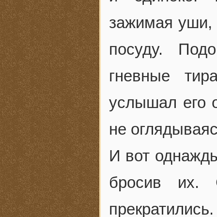
зажимая уши, 
посуду. Под
гневные тир
услышал его о
не оглядываяс
И вот однажды
бросив их. 
прекратилис