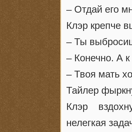
– Отдай его м
Клэр крепче в
– Ты выбросиш
– Конечно. А к
– Твоя мать х
Тайлер фыркн
Клэр вздохн
нелегкая зада