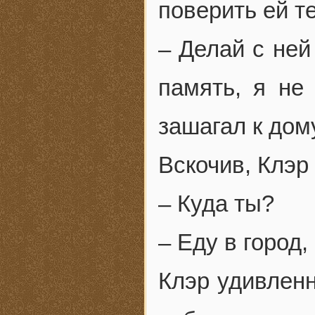
поверить ей т
– Делай с ней
память, я не
зашагал к дом
Вскочив, Клэр
– Куда ты?
– Еду в город,
Клэр удивленн