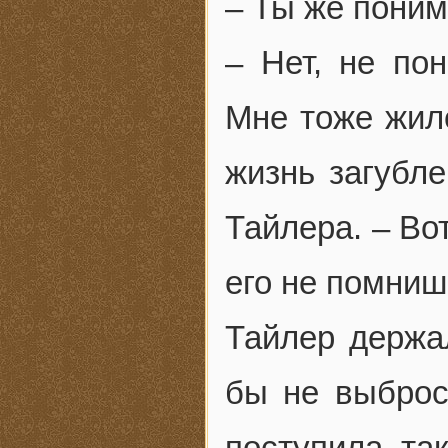
– Ты же поним
– Нет, не по
Мне тоже жило
жизнь загубле
Тайлера. – Во
его не помниш
Тайлер держал
бы не выброс
поступила та