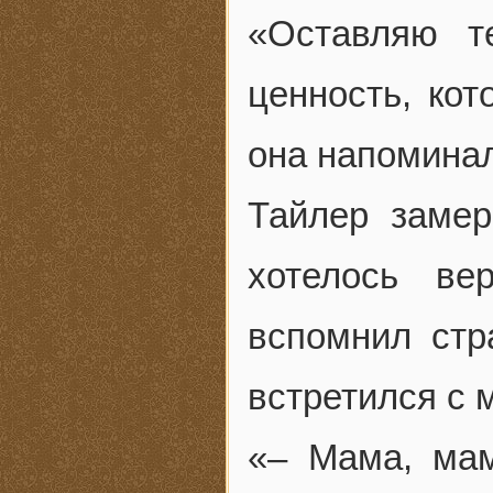
«Оставляю т
ценность, кот
она напоминал
Тайлер замер
хотелось ве
вспомнил стр
встретился с 
«– Мама, мам