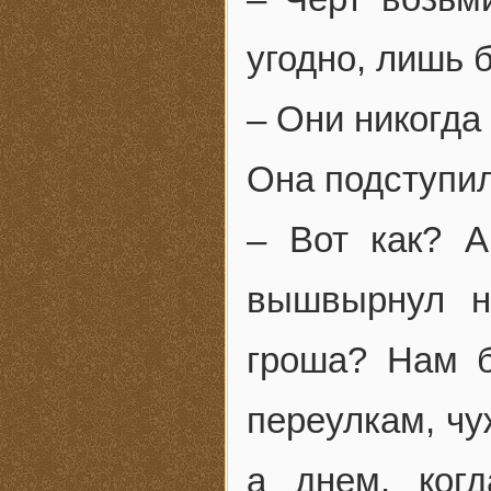
угодно, лишь 
– Они никогда 
Она подступил
– Вот как? А
вышвырнул н
гроша? Нам б
переулкам, чу
а днем, ког