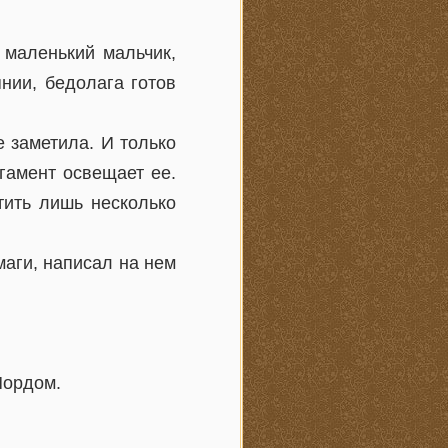
 маленький мальчик,
нии, бедолага готов
 заметила. И только
ргамент освещает ее.
тить лишь несколько
маги, написал на нем
Мордом.