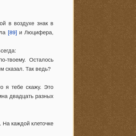
ой в воздухе знак в
ула
[89]
и Люцифера,
сегда:
о-твоему. Осталось
м сказал. Так ведь?
о я тебе скажу. Это
имна двадцать разных
. На каждой клеточке