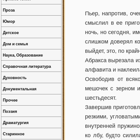
Проза
Пьер, напротив, оч
Юмор
смыслил в ее приго
ночь, но сегодня, и
Детское
слишком доверял ко
Дом и семья
выйдет, это, по край
Наука, Образование
Абракса вырезала из
Справочная литература
алфавита и наклеила
Духовность
Освободив от всяко
мешочек с зерном и
Документальная
шестьдесят.
Прочее
Завершив приготовле
Поэзия
резкими, угловатым
Драматургия
внутренней пружино
Старинное
ко лбу, будто сили