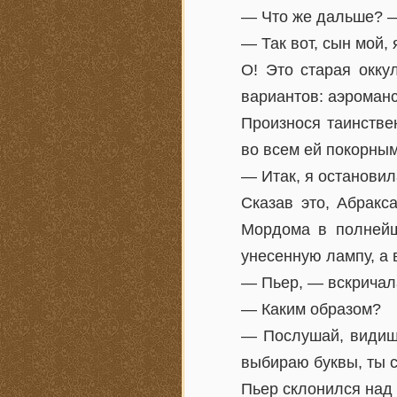
— Что же дальше? —
— Так вот, сын мой,
О! Это старая окку
вариантов: аэроман
Произнося таинстве
во всем ей покорны
— Итак, я остановил
Сказав это, Абракс
Мордома в полнейш
унесенную лампу, а 
— Пьер, — вскричала
— Каким образом?
— Послушай, видишь
выбираю буквы, ты с
Пьер склонился над 