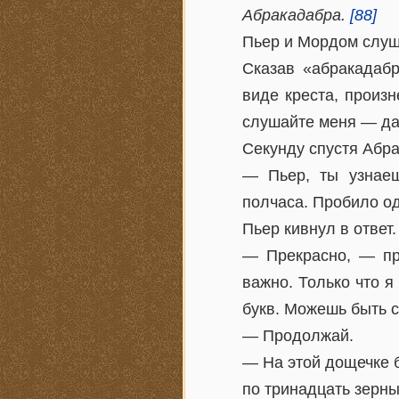
Абракадабра.
[88]
Пьер и Мордом слуш
Сказав «абракадабр
виде креста, произ
слушайте меня — да 
Секунду спустя Абра
— Пьер, ты узнаеш
полчаса. Пробило од
Пьер кивнул в ответ.
— Прекрасно, — про
важно. Только что я
букв. Можешь быть с
— Продолжай.
— На этой дощечке б
по тринадцать зерны