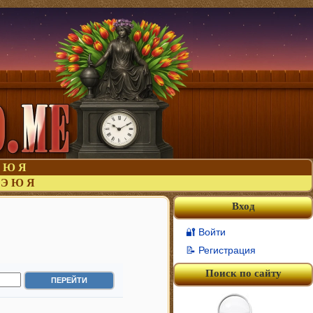
Ю
Я
Э
Ю
Я
Вход
🔐 Войти
📝 Регистрация
Поиск по сайту