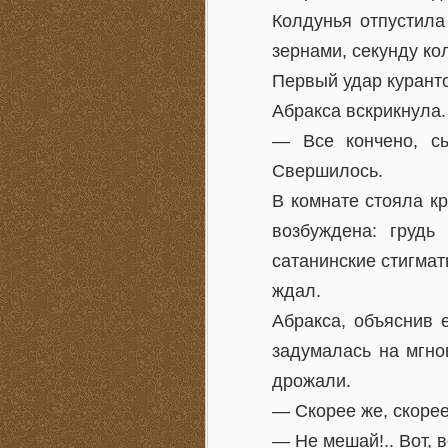
Колдунья отпустила
зернами, секунду ко
Первый удар курант
Абракса вскрикнула.
— Все кончено, с
Свершилось.
В комнате стояла к
возбуждена: грудь
сатанинские стигма
ждал.
Абракса, объяснив 
задумалась на мгно
дрожали.
— Скорее же, скорее
— Не мешай!.. Вот, 