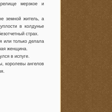
Зрелище мерзкое и
не земной житель, а
уплости в колдунье
езотчетный страх.
я или только делала
ная женщина.
улся в испуге.
ы, королевы ангелов
я.