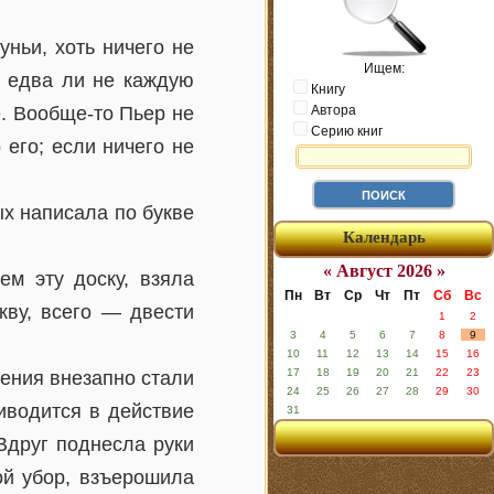
ньи, хоть ничего не
Ищем:
ь едва ли не каждую
Книгу
е. Вообще-то Пьер не
Автора
Серию книг
его; если ничего не
ых написала по букве
Календарь
« Август 2026 »
ем эту доску, взяла
Пн
Вт
Ср
Чт
Пт
Сб
Вс
кву, всего — двести
1
2
3
4
5
6
7
8
9
10
11
12
13
14
15
16
17
18
19
20
21
22
23
жения внезапно стали
24
25
26
27
28
29
30
иводится в действие
31
Вдруг поднесла руки
ой убор, взъерошила