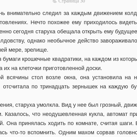
📃 Cтраница 30
ень внимательно следил за каждым движением колду
товлениях. Нечто похожее ему приходилось видет
менно сегодня старуха обещала открыть ему будуще
лдовству, однако необычное действо завораживало 
ней мере, зрелище.
 бумаги крошечные квадратики, на каждом из котор
 их на клеточки приготовленной доски.
й всячины стол возле окна, она установила на н
 отсчитала по тринадцать зернышек на каждую бу
ния, старуха умолкла. Вид у нее был грозный, дви
и. Казалось, что неодушевленная кукла, автомат пр
й. Она принялась ходить по комнате, считая шаги. 
лась что-то вспомнить. Одним махом сорвав головн