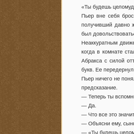
«Ты будешь целомуд
Пьер вне себя брос
получивший давно ж
был довольствовать
Неаккуратным движе
когда в комнате ста
Абракса с силой от
букв. Ее передернул
Пьер ничего не поня
предсказание.
— Теперь ты вспомн
— Да.
— Что все это знач
— Объясни ему, сын
— «Ты будешь целом