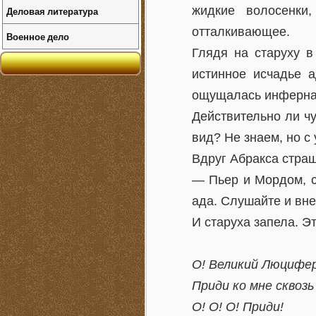
жидкие волосенки
Деловая литература
отталкивающее.
Военное дело
Глядя на старуху в
истинное исчадье 
ощущалась инфернал
Действительно ли ч
вид? Не знаем, но с
Вдруг Абракса страш
— Пьер и Мордом, с
ада. Слушайте и вне
И старуха запела. Э
О! Великий Люцифе
Приди ко мне сквозь
О! О! О! Приди!