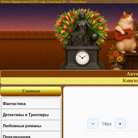
Книга Священник в 1839 году, страница 30 – Жюль Верн
Авт
Книги
Главная
Фантастика
Детективы и Триллеры
18px
−
+
Любовные романы
Приключения