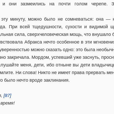
, и они зазмеились на почти голом черепе. 
 эту минуту, можно было не сомневаться: она — 
ада. При всей тщедушности, сухости и видимой щ
ьная сила, сверхчеловеческая мощь, что внушало б
увствовала Абракса нечто особенное в эти мгновени
 уверенностью можно сказать одно: это была необыч
но закричала. Мордом, успевший уже заснуть, просн
лушайте меня, дети, ибо отныне вы дети владычиц
млите. Ни слова! Никто не имеет права прервать мен
то было нечто вроде заклинания.
р,
[87]
 время!