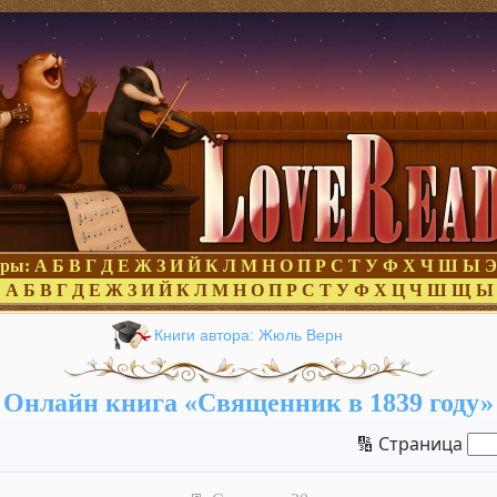
оры:
А
Б
В
Г
Д
Е
Ж
З
И
Й
К
Л
М
Н
О
П
Р
С
Т
У
Ф
Х
Ч
Ш
Ы
Э
:
А
Б
В
Г
Д
Е
Ж
З
И
Й
К
Л
М
Н
О
П
Р
С
Т
У
Ф
Х
Ц
Ч
Ш
Щ
Ы
Книги автора: Жюль Верн
Онлайн книга «Священник в 1839 году»
🔢 Страница