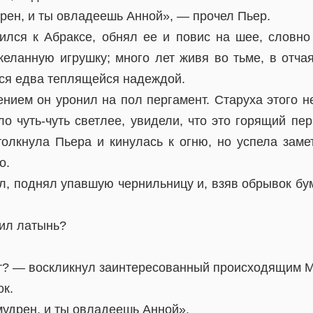
рен, и ты овладеешь Анной», — прочел Пьер.
ился к Абраксе, обнял ее и повис на шее, словно
еланную игрушку; много лет живя во тьме, в отчая
ся едва теплящейся надеждой.
нием он уронил на пол пергамент. Старуха этого не
ло чуть-чуть светлее, увидели, что это горящий пе
толкнула Пьера и кинулась к огню, но успела заме
о.
л, поднял упавшую чернильницу и, взяв обрывок бу
ил латынь?
ит? — воскликнул заинтересованный происходящим 
ок.
удрен, и ты овладеешь Анной».