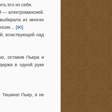
ь его из себя.
ой — алектромансией.
 выбирала из многих
мансии…
[90]
ой, властвующей над
ью, оставив Пьера и
держа в одной руке
 Тишина! Пьер, я не