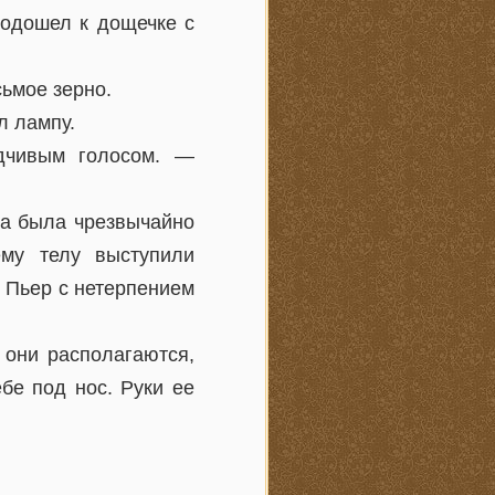
подошел к дощечке с
ьмое зерно.
л лампу.
дчивым голосом. —
ма была чрезвычайно
ему телу выступили
. Пьер с нетерпением
 они располагаются,
бе под нос. Руки ее