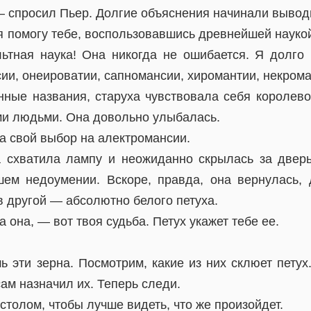
 спросил Пьер. Долгие объяснения начинали выводит
 я помогу тебе, воспользовавшись древнейшей наук
льтная наука! Она никогда не ошибается. Я долго
сии, онеироватии, сапномансии, хиромантии, некро
нные названия, старуха чувствовала себя королев
ми людьми. Она довольно улыбалась.
а свой выбор на алектромансии.
а схватила лампу и неожиданно скрылась за двер
ем недоумении. Вскоре, правда, она вернулась, 
в другой — абсолютно белого петуха.
 она, — вот твоя судьба. Петух укажет тебе ее.
 эти зерна. Посмотрим, какие из них склюет петух.
ам назначил их. Теперь следи.
столом, чтобы лучше видеть, что же произойдет.