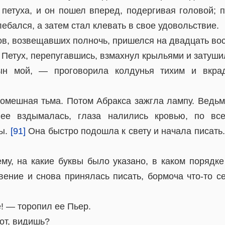
 петуха, и он пошел вперед, подергивая головой; 
лебался, а затем стал клевать в свое удовольствие.
ов, возвещавших полночь, пришелся на двадцать вос
 Петух, перепугавшись, взмахнул крыльями и затуши
ын мой, — проговорила колдунья тихим и вкра
ромешная тьма. Потом Абракса зажгла лампу. Ведь
 ее вздымалась, глаза налились кровью, по вс
ты.
[91]
Она быстро подошла к свету и начала писать
ему, на какие буквы было указано, в каком порядке
вение и снова принялась писать, бормоча что-то се
! — торопил ее Пьер.
вот, видишь?