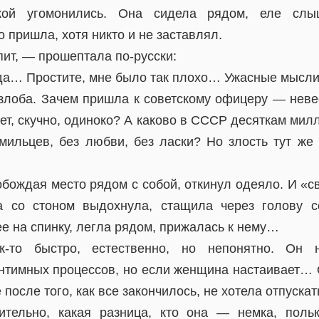
кой угомонились. Она сидела рядом, еле сл
 пришла, хотя никто и не заставлял.
спит, — прошептала по-русски:
нда… Простите, мне было так плохо… Ужасные мысли
 злоба. Зачем пришла к советскому офицеру — неве
т, скучно, одиноко? А каково в СССР десяткам мил
мильцев, без любви, без ласки? Но злость тут же 
…
бождая место рядом с собой, откинул одеяло. И «с
а со стоном выдохнула, стащила через голову со
ее на спинку, легла рядом, прижалась к нему…
к-то быстро, естественно, но непонятно. Он
нтимных процессов, но если женщина настаивает…
после того, как все закончилось, не хотела отпускат
ительно, какая разница, кто она — немка, поль