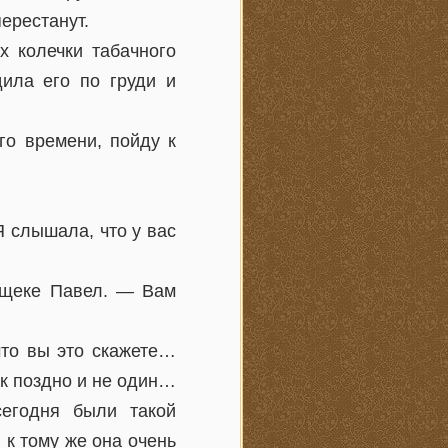
ерестанут.
х колечки табачного
дила его по груди и
го времени, пойду к
Я слышала, что у вас
о щеке Павел. — Вам
что вы это скажете…
так поздно и не один…
егодня были такой
 к тому же она очень