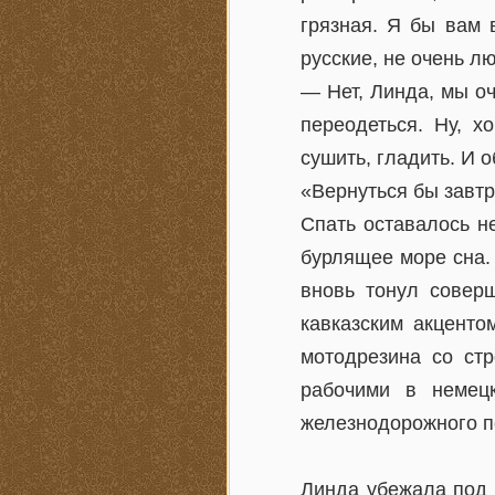
грязная. Я бы вам 
русские, не очень л
— Нет, Линда, мы оч
переодеться. Ну, х
сушить, гладить. И 
«Вернуться бы завтр
Спать оставалось н
бурлящее море сна.
вновь тонул совер
кавказским акценто
мотодрезина со ст
рабочими в немец
железнодорожного 
Линда убежала под у