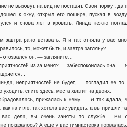
е не вызовут, на вид не поставят. Свои поржут, да п
дошел к окну, открыл его пошире, пуская в возду
улся и снова лег в кровать, Линда нежно погла
м завтра рано вставать. Я и так отняла у вас мно
авилось, то, может быть, и завтра загляну?
— отозвался он, — загляните…
приятностей из-за меня? — забеспокоилась она. — 
оощряется…
инда, неприятностей не будет, — погладил ее п
 уходить, спите здесь, места хватит на двоих.
радовалась, прижалась к нему. — Я так ждала, 
 как на игле, так хотела вас увидеть, а вы пришли 
 вас дела, вы очень заняты по службе… Вы с
не показалось? А еще у вас гимнастерка порвалась,