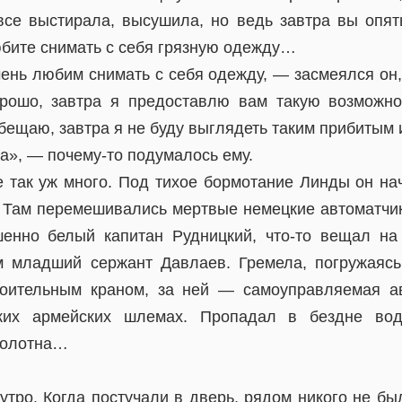
все выстирала, высушила, но ведь завтра вы опят
юбите снимать с себя грязную одежду…
ень любим снимать с себя одежду, — засмеялся он,
орошо, завтра я предоставлю вам такую возможнос
обещаю, завтра я не буду выглядеть таким прибитым
а», — почему-то подумалось ему.
е так уж много. Под тихое бормотание Линды он на
 Там перемешивались мертвые немецкие автоматчик
шенно белый капитан Рудницкий, что-то вещал на
м младший сержант Давлаев. Гремела, погружаясь
роительным краном, за ней — самоуправляемая ав
ких армейских шлемах. Пропадал в бездне вод
полотна…
тро. Когда постучали в дверь, рядом никого не бы