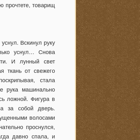
ю прочтете, товарищ
 уснул. Вскинул руку
олько уснул… Снова
ти. И лунный свет
я ткань от свежего
поскрипывая, стала
же рука машинально
сь ложной. Фигура в
а за собой дверь.
спущенными волосами
чательно проснулся,
гда давно спала, и