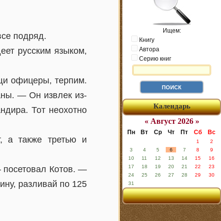
Ищем:
се подряд.
Книгу
еет русским языком,
Автора
Серию книг
щи офицеры, терпим.
ны. — Он извлек из-
Календарь
ндира. Тот неохотно
« Август 2026 »
Пн
Вт
Ср
Чт
Пт
Сб
Вс
, а также третью и
1
2
3
4
5
6
7
8
9
10
11
12
13
14
15
16
17
18
19
20
21
22
23
— посетовал Котов. —
24
25
26
27
28
29
30
ину, разливай по 125
31