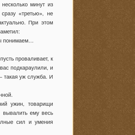
 несколько минут из
сразу «третью», не
актуально. При этом
заметил:
 мы понимаем…
пусть проваливает, к
 вас подкараулили, и
— такая уж служба. И
нной.
ний ужин, товарищи
, вывалить ему весь
полные сил и умения