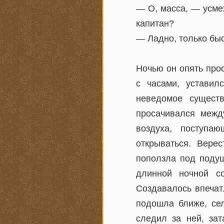
— О, масса, — усме
капитан?
— Ладно, только б
Ночью он опять прос
с часами, уставил
неведомое сущест
просачивался межд
воздуха, поступаю
открываться. Вере
поползла под подуш
длинной ночной с
Создавалось впечат
подошла ближе, сел
следил за ней, за