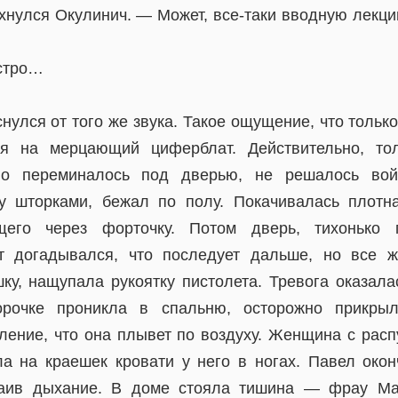
хнулся Окулинич. — Может, все-таки вводную лекци
ыстро…
нулся от того же звука. Такое ощущение, что только
ся на мерцающий циферблат. Действительно, т
во переминалось под дверью, не решалось вой
у шторками, бежал по полу. Покачивалась плотна
щего через форточку. Потом дверь, тихонько 
ст догадывался, что последует дальше, но все 
ку, нащупала рукоятку пистолета. Тревога оказала
орочке проникла в спальню, осторожно прикрыл
ление, что она плывет по воздуху. Женщина с ра
а на краешек кровати у него в ногах. Павел окон
таив дыхание. В доме стояла тишина — фрау Ма