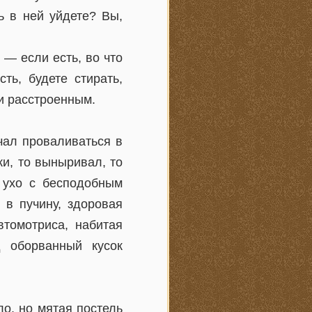
ь в ней уйдете? Вы,
 — если есть, во что
ть, будете стирать,
 и расстроенным.
чал проваливаться в
и, то выныривал, то
 ухо с бесподобным
 в пучину, здоровая
томотриса, набитая
 оборванный кусок
ло, но мятая постель