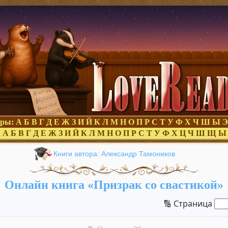
оры:
А
Б
В
Г
Д
Е
Ж
З
И
Й
К
Л
М
Н
О
П
Р
С
Т
У
Ф
Х
Ч
Ш
Ы
Э
:
А
Б
В
Г
Д
Е
Ж
З
И
Й
К
Л
М
Н
О
П
Р
С
Т
У
Ф
Х
Ц
Ч
Ш
Щ
Ы
Книги автора: Александр Тамоников
Онлайн книга «Призрак со свастикой»
🔢 Страница