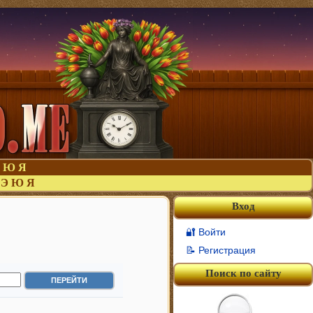
Ю
Я
Э
Ю
Я
Вход
🔐 Войти
📝 Регистрация
Поиск по сайту