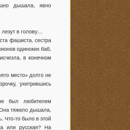
ышно дышала, явно
 лезут в голову…
ста фашиста, сестра
лионов одиноких баб,
исчезла, в конечном
вято место» долго не
рочку, ухитрившись
 не был любителем
 Она тяжело дышала,
ь. Что-то было в этой
ка или русская? На