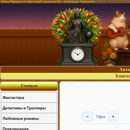
Книга Призрак со свастикой, страница 36 – Александр Тамоников
Авт
Книги
Главная
Фантастика
Детективы и Триллеры
18px
−
+
Любовные романы
Приключения