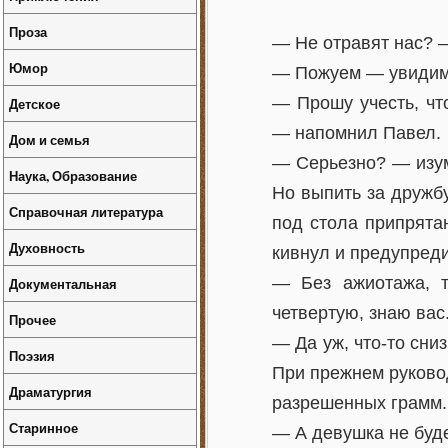
Проза
— Не отравят нас? 
Юмор
— Пожуем — увидим…
— Прошу учесть, чт
Детское
— напомнил Павел.
Дом и семья
— Серьезно? — изум
Наука, Образование
Но выпить за дружб
Справочная литература
под стола припрята
Духовность
кивнул и предупред
— Без ажиотажа, т
Документальная
четвертую, знаю вас
Прочее
— Да уж, что-то сни
Поэзия
При прежнем руковод
Драматургия
разрешенных грамм.
Старинное
— А девушка не буде