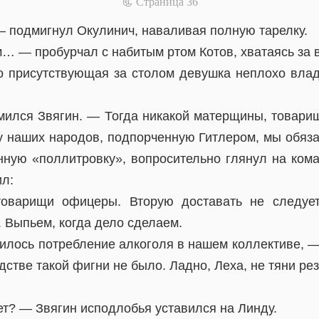
📃 Cтраница 36
— подмигнул Окулинич, наваливая полную тарелку.
 — пробурчал с набитым ртом Котов, хватаясь за в
о присутствующая за столом девушка неплохо влад
ился Звягин. — Тогда никакой матерщины, товари
у наших народов, подпорченную Гитлером, мы обяза
нную «поллитровку», вопросительно глянул на кома
ил:
оварищи офицеры. Вторую доставать не следует
. Выпьем, когда дело сделаем.
зилось потребление алкоголя в нашем коллективе, 
стве такой фигни не было. Ладно, Леха, не тяни рез
т? — Звягин исподлобья уставился на Линду.