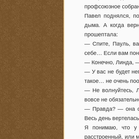
профсоюзное собрани
Павел поднялся, по
дыма. А когда верн
прошептала:
— Спите, Пауль, ва
себе… Если вам понр
— Конечно, Линда, 
— У вас не будет не
такое… не очень п
— Не волнуйтесь, Л
вовсе не обязательно
— Правда? — она об
Весь день вертелась,
Я понимаю, что у
расстроенный, или м