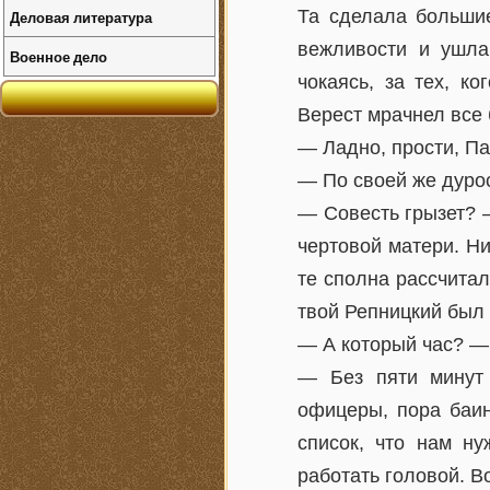
Та сделала большие
Деловая литература
вежливости и ушла
Военное дело
чокаясь, за тех, к
Верест мрачнел все 
— Ладно, прости, Па
— По своей же дуро
— Совесть грызет? —
чертовой матери. Ни
те сполна рассчитал
твой Репницкий был
— А который час? — 
— Без пяти минут 
офицеры, пора баин
список, что нам ну
работать головой. 