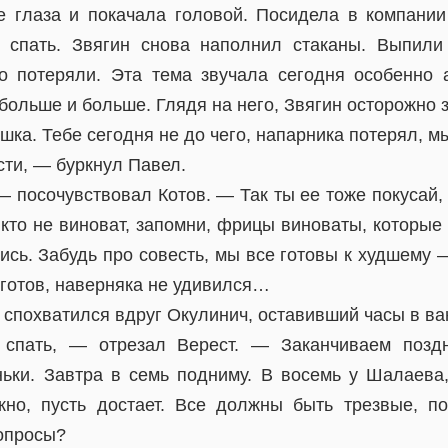
 глаза и покачала головой. Посидела в компании
 спать. Звягин снова наполнил стаканы. Выпили 
ого потеряли. Эта тема звучала сегодня особенно 
больше и больше. Глядя на него, Звягин осторожно 
шка. Тебе сегодня не до чего, напарника потерял,
сти, — буркнул Павел.
 посочувствовал Котов. — Так ты ее тоже покусай, 
кто не виноват, запомни, фрицы виноваты, которые
ись. Забудь про совесть, мы все готовы к худшему 
 готов, наверняка не удивился…
спохватился вдруг Окулинич, оставивший часы в ва
спать, — отрезал Верест. — Заканчиваем позд
ьки. Завтра в семь подниму. В восемь у Шалаева
жно, пусть достает. Все должны быть трезвые, 
Вопросы?