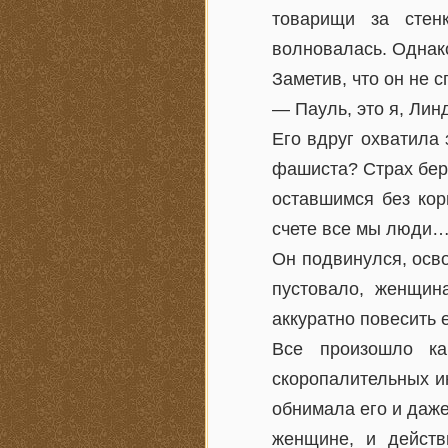
товарищи за стен
волновалась. Однако
Заметив, что он не 
— Пауль, это я, Ли
Его вдруг охватила
фашиста? Страх бере
оставшимся без кор
счете все мы люди
Он подвинулся, осво
пустовало, женщин
аккуратно повесить 
Все произошло ка
скоропалительных и
обнимала его и даже 
женщине, и действ