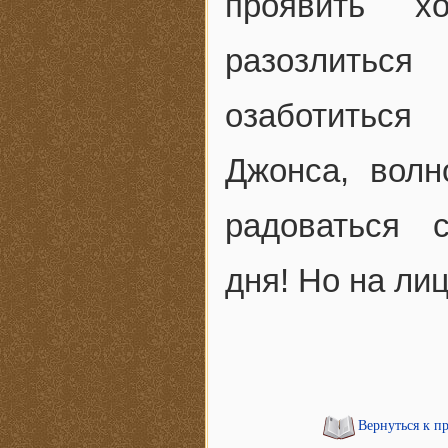
проявить х
разозлиться
озаботиться
Джонса, волн
радоваться 
дня! Но на лиц
Вернуться к п