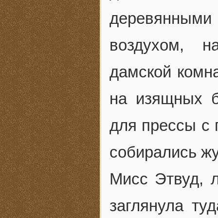
деревянными
воздухом, 
дамской комн
на изящных б
для прессы с
собирались ж
Мисс Этвуд, 
заглянула ту