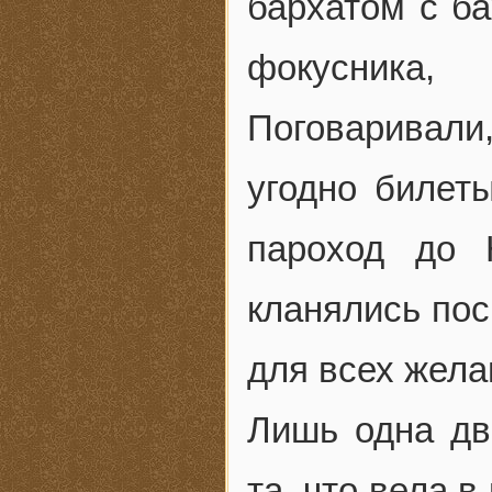
бархатом с ба
фокусника,
Поговаривали,
угодно билеты
пароход до 
кланялись по
для всех жел
Лишь одна дв
та, что вела 