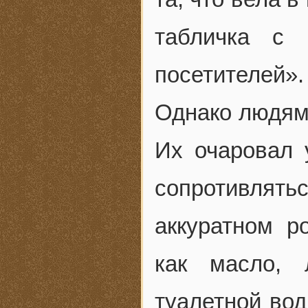
табличка с 
посетителей».
Однако людям 
Их очаровал 
сопротивлятьс
аккуратном р
как масло, 
туалетной вод