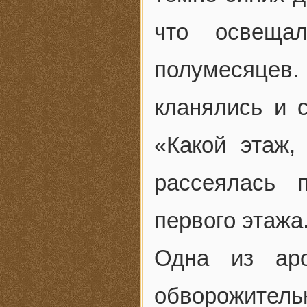
что освеща
полумесяцев.
кланялись и 
«Какой этаж
рассеялась 
первого этажа
Одна из аро
обворожите