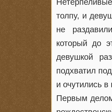
Нетерпеливые
толпу, и деву
не раздавил
который до э
девушкой ра
подхватил под
и очутились 
Первым делом
рождественски