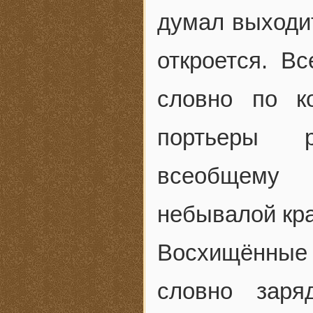
думал выходит
откроется. Вс
словно по к
портьеры р
всеобщему 
небывалой кр
Восхищённые
словно заря