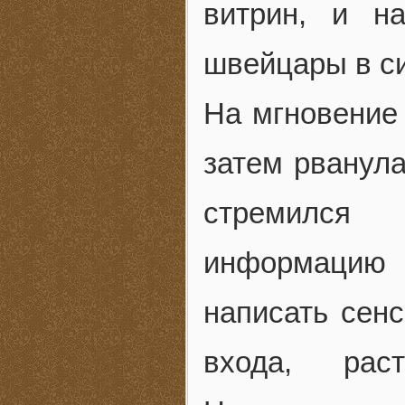
витрин, и н
швейцары в си
На мгновение 
затем рванул
стремился
информацию 
написать сенс
входа, рас