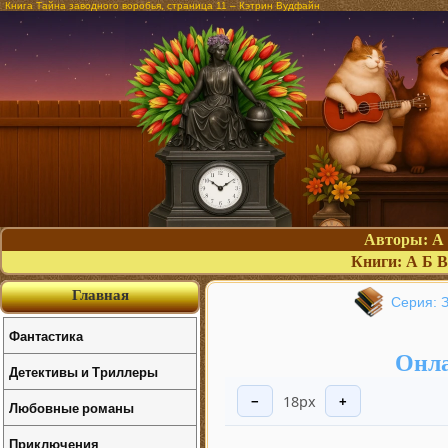
Книга Тайна заводного воробья, страница 11 – Кэтрин Вудфайн
Авторы:
А
Книги:
А
Б
В
Главная
Серия: 
Фантастика
Онла
Детективы и Триллеры
18px
−
+
Любовные романы
Приключения