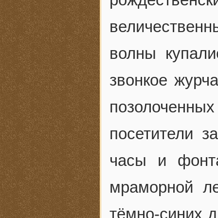
величественны
волны купали
звонкое журч
позолоченных 
посетители з
часы и фонт
мраморной ле
тёмно-синих д