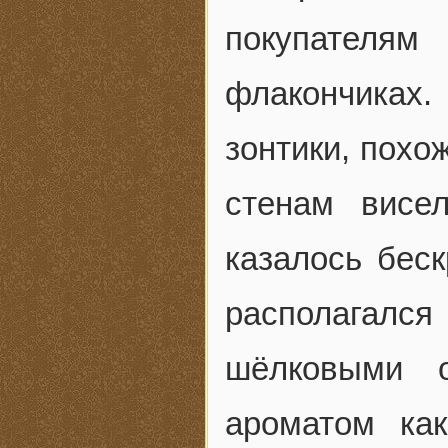
покупателям
флакончиках
зонтики, похо
стенам висе
казалось бес
располагался
шёлковыми 
ароматом ка