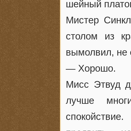
шейный платок
Мистер Синк
столом из кр
вымолвил, не 
— Хорошо.
Мисс Этвуд д
лучше мног
спокойствие