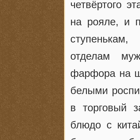
четвёртого э
на рояле, и 
ступенькам,
отделам му
фарфора на ш
белыми роспи
в торговый 
блюдо с кита