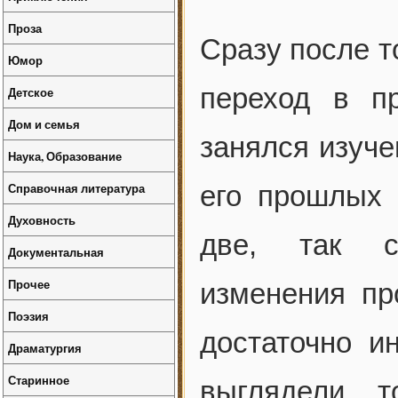
Проза
Сразу после т
Юмор
переход в п
Детское
Дом и семья
занялся изуче
Наука, Образование
Справочная литература
его прошлых 
Духовность
две, так ск
Документальная
Прочее
изменения пр
Поэзия
достаточно 
Драматургия
Старинное
выглядели т