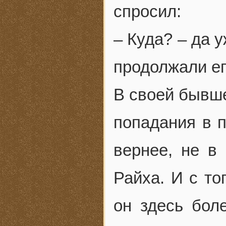
спросил:
– Куда? – да 
продолжали е
В своей бывше
попадания в п
вернее, не в
Райха. И с то
он здесь бол