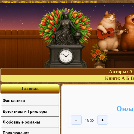
Книга Швейцарец. Возвращение, страница 6 – Роман Злотников
Авторы:
А
Книги:
А
Б
В
Главная
Фантастика
Онла
Детективы и Триллеры
18px
−
+
Любовные романы
Приключения