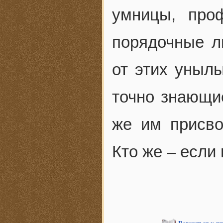
умницы, про
порядочные л
от этих уныл
точно знающие
же им присво
Кто же – если