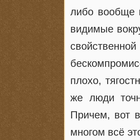
либо вообще 
видимые вокру
свойственн
бескомпромис
плохо, тягост
же люди точ
Причем, вот в
многом всё эт