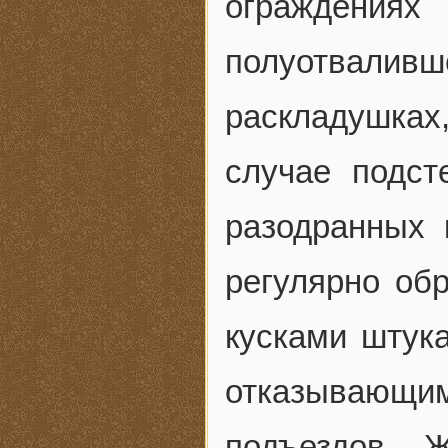
ограждени
полуотвалив
раскладушках
случае подст
разодранных 
регулярно об
кусками штук
отказываю
подъездов. 