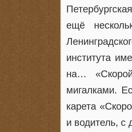
Петербургска
ещё несколь
Ленинградс
института им
на… «Скорой
мигалками. Ес
карета «Скор
и водитель, с