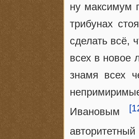
ну максимум 
трибунах сто
сделать всё, 
всех в новое 
знамя всех 
непримирим
[1
Ивановым
авторитетный