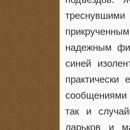
треснувши
прикрученным
надежным фи
синей изолен
практически 
сообщениями 
так и случай
ларьков и м