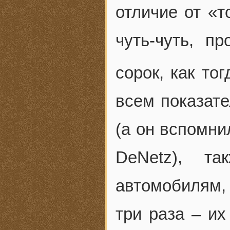
отличие от «т
чуть-чуть, п
сорок, как тог
всем показате
(а он вспомни
DeNetz), т
автомобилям,
три раза – и