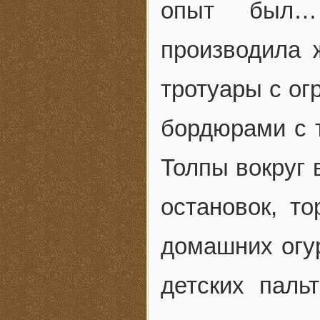
опыт был… 
производила 
тротуары с о
бордюрами с 
Толпы вокруг 
остановок, т
домашних огур
детских паль