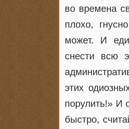
во времена св
плохо, гнусн
может. И ед
снести всю 
администрати
этих одиозных
порулить!» И 
быстро, считай