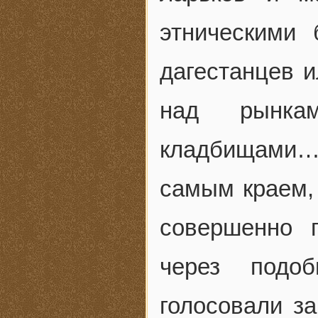
этническими 
дагестанцев и
над рынкам
кладбищами… 
самым краем, 
совершенно 
через подо
голосовали за