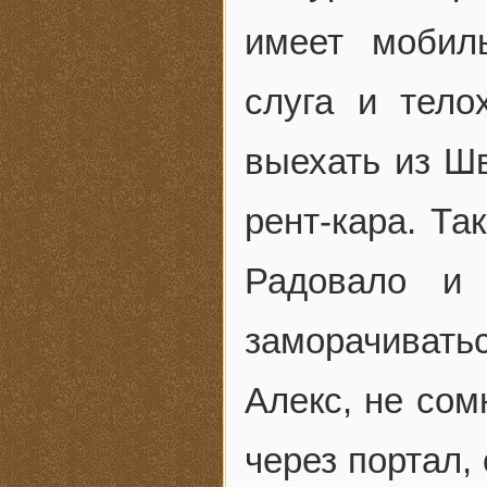
имеет мобил
слуга и тело
выехать из Ш
рент-кара. Та
Радовало и
заморачиватьс
Алекс, не сом
через портал,