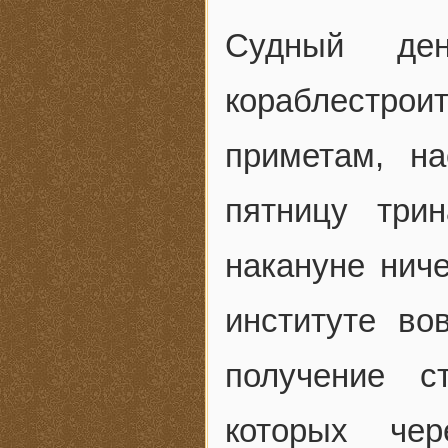
Судный ден
кораблестрои
приметам, н
пятницу три
накануне нич
институте во
получение с
которых че