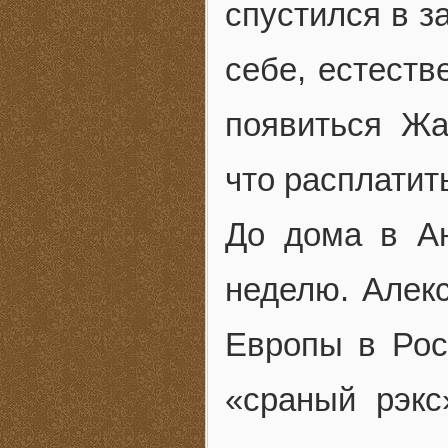
спустился в з
себе, естеств
появиться Жа
что расплатит
До дома в Ан
неделю. Алекс
Европы в Рос
«сраный рэкс