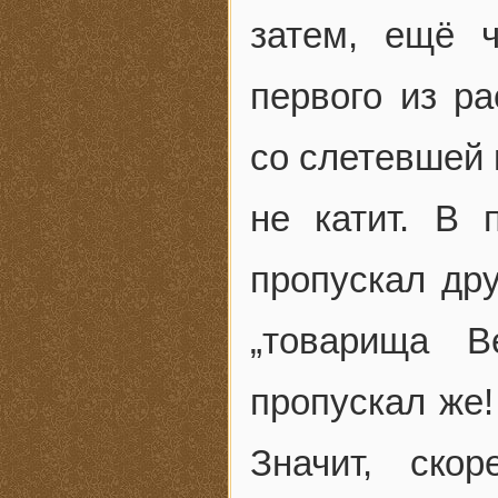
затем, ещё ч
первого из р
со слетевшей 
не катит. В
пропускал дру
„товарища 
пропускал же!
Значит, ско