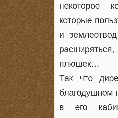
некоторое к
которые польз
и землеотвод
расширяться
плюшек…
Так что дир
благодушном н
в его каби