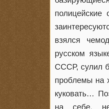
полицейские 
заинтересуют
взялся чемо
русском язык
СССР, сулил 
проблемы на х
куковать… По
на себе, н