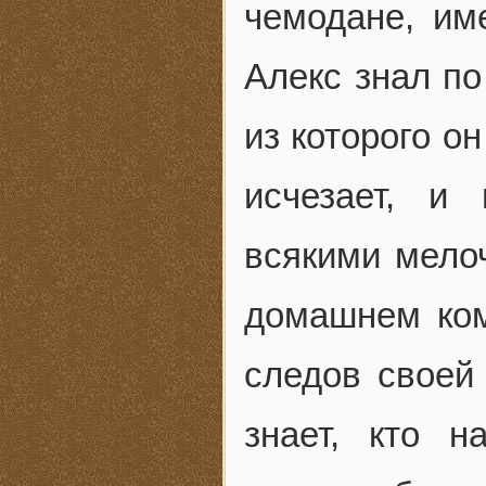
чемодане, им
Алекс знал по
из которого о
исчезает, и
всякими мелоч
домашнем ком
следов своей
знает, кто 