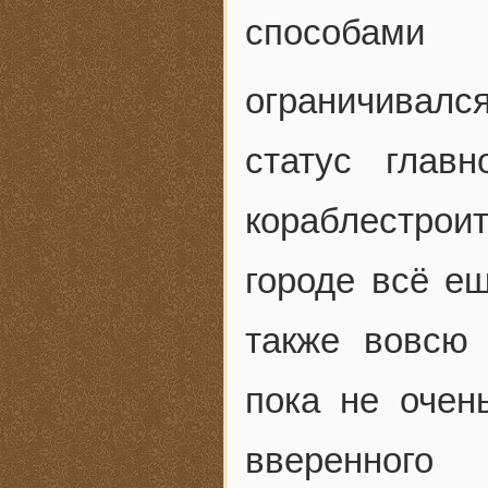
способами 
ограничивался
статус глав
кораблестро
городе всё е
также вовсю
пока не очен
вверенного