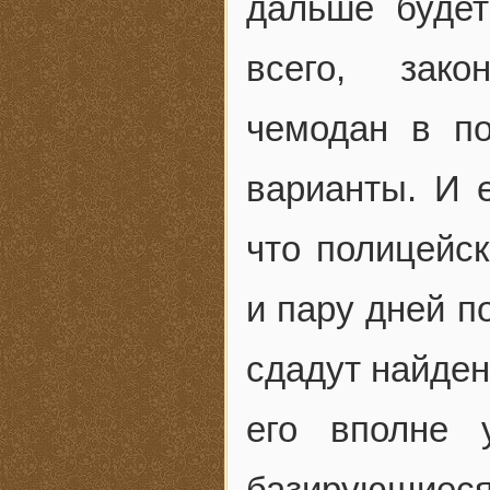
дальше будет
всего, зак
чемодан в п
варианты. И 
что полицейск
и пару дней п
сдадут найден
его вполне 
базирующие