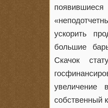
появившиеся
«неподотчетн
ускорить пр
большие бар
Скачок ста
госфинансиро
увеличение 
собственный к