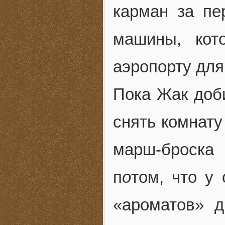
карман за пе
машины, кот
аэропорту для
Пока Жак доб
снять комнату
марш-броска
п
о
том, что у
«ароматов» д