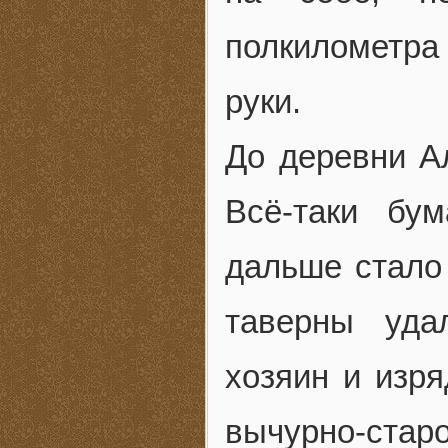
полкилометра
руки.
До деревни Ал
Всё-таки бу
дальше стало 
таверны уда
хозяин и изря
вычурно-старо