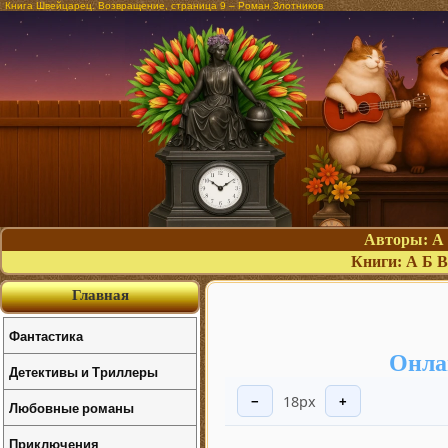
Книга Швейцарец. Возвращение, страница 9 – Роман Злотников
Авторы:
А
Книги:
А
Б
В
Главная
Фантастика
Онла
Детективы и Триллеры
18px
−
+
Любовные романы
Приключения