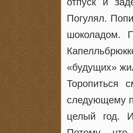
отпуск и за
Погулял. Поп
шоколадом. 
Капелльбрю
«будущих» жи
Торопиться 
следующему пе
целый год. 
Потому что