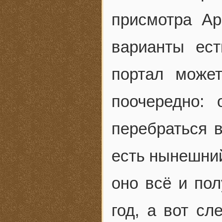
присмотра А
варианты ес
портал може
поочередно: 
перебраться в
есть нынешний
оно всё и по
год, а вот с