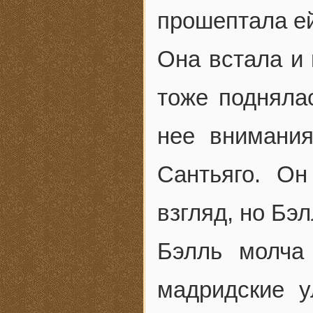
прошептала ей
Она встала и 
тоже поднялас
нее внимани
Сантьяго. О
взгляд, но Бэл
Бэлль молча
мадридские у