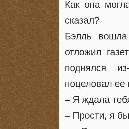
Как она могла
сказал?
Бэлль вошла
отложил газе
поднялся и
поцеловал ее в
– Я ждала тебя
– Прости, я бы