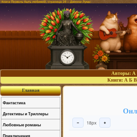
Книга Позволь быть любимой, страница 28 – Дженни Лукас
Авторы:
А
Книги:
А
Б
В
Главная
Фантастика
Онл
Детективы и Триллеры
18px
−
+
Любовные романы
Приключения