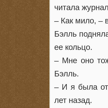
читала журнал
– Как мило, –
Бэлль подняла
ее кольцо.
– Мне оно то
Бэлль.
– И я была от
лет назад.