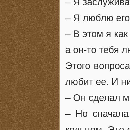
– Я заслужива
– Я люблю его
– В этом я ка
а он-то тебя 
Этого вопроса
любит ее. И н
– Он сделал м
– Но сначала
кольцом. Это 