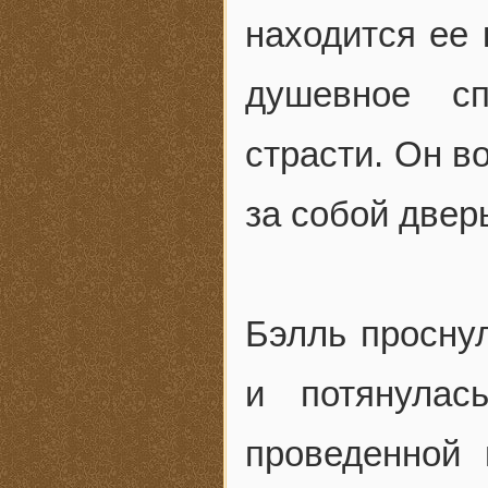
находится ее 
душевное сп
страсти. Он в
за собой дверь
Бэлль проснул
и потянулас
проведенной 