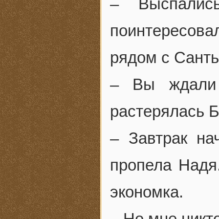
– Выспалис
поинтересов
рядом с Санть
– Вы ждали
растерялась Б
– Завтрак на
пропела Надя.
экономка.
– Но мне никт