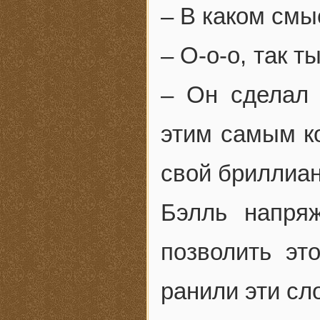
– В каком смы
– О-о-о, так т
– Он сделал 
этим самым ко
свой бриллиан
Бэлль напря
позволить эт
ранили эти сл