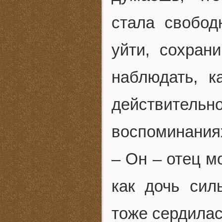
стала свобод
уйти, сохран
наблюдать, к
действительн
воспоминаниях
– Он – отец м
как дочь сил
тоже сердилас