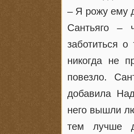
– Я рожу ему д
Сантьяго – 
заботиться о
никогда не п
повезло. Сан
добавила Над
него вышли лю
тем лучше д