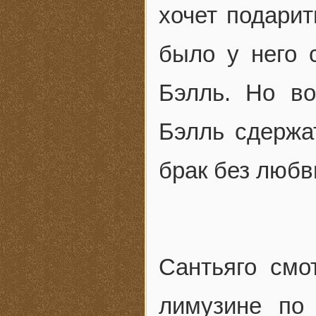
хочет подарит
было у него 
Бэлль. Но в
Бэлль сдержа
брак без любв
Сантьяго смо
лимузине по