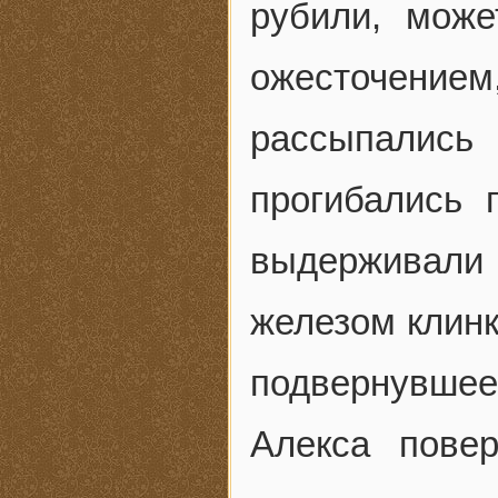
рубили, може
ожесточение
рассыпались
прогибались
выдерживали 
железом клинк
подвернувшеес
Алекса пове