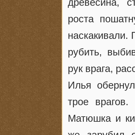
древесина, с
роста пошатн
наскакивали. 
рубить, выби
рук врага, рас
Илья обернул
трое врагов.
Матюшка и ки
же зарубил о