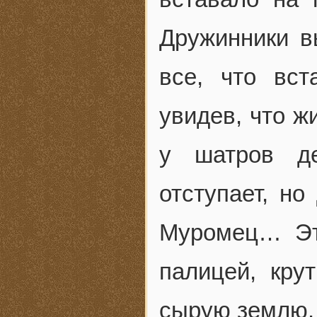
Дружинники в
все, что вст
увидев, что ж
у шатров де
отступает, но
Муромец… Эт
палицей, кру
сырую землю.