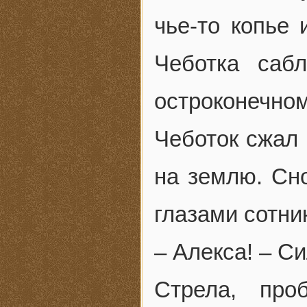
чье-то копье 
Чеботка саб
остроконечно
Чеботок сжал 
на землю. Сн
глазами сотни
– Алекса! – С
Стрела, про