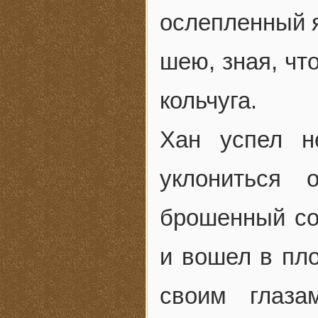
ослепленный я
шею, зная, чт
кольчуга.
Хан успел н
уклониться 
брошенный со
и вошел в пло
своим глаза