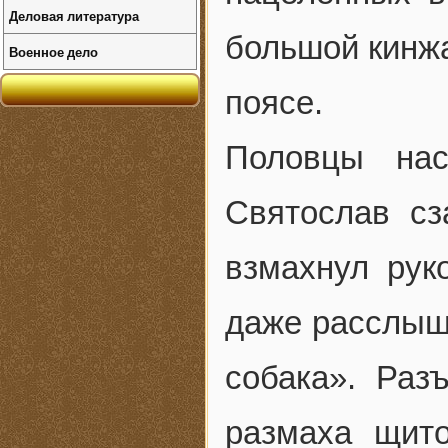
Деловая литература
большой кинжа
Военное дело
поясе.
Половцы нас
Святослав сз
взмахнул рук
даже расслыша
собака». Раз
размаха щито