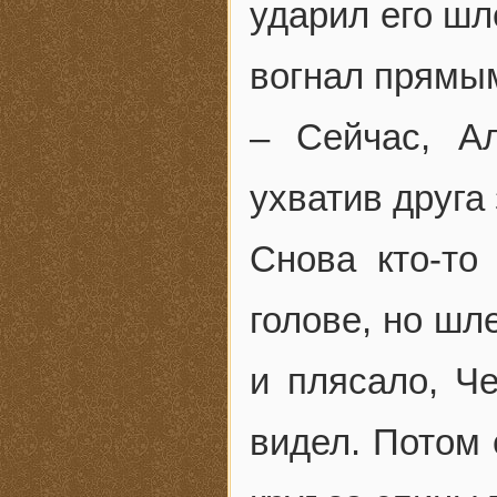
ударил его шл
вогнал прямым
– Сейчас, А
ухватив друга 
Снова кто-то
голове, но шл
и плясало, Ч
видел. Потом 