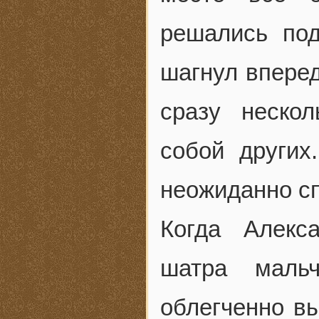
решались под
шагнул впере
сразу неско
собой других
неожиданно сп
Когда Алекс
шатра маль
облегченно вы