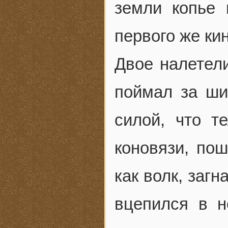
земли копье 
первого же ки
Двое налетел
поймал за ши
силой, что т
коновязи, пош
как волк, загн
вцепился в н