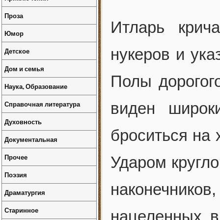
Проза
Итларь крич
Юмор
нукеров и ука
Детское
Дом и семья
Полы дорогог
Наука, Образование
Справочная литература
виден широк
Духовность
броситься на 
Документальная
Прочее
Ударом кругло
Поэзия
наконечнико
Драматургия
Старинное
нацеленных в