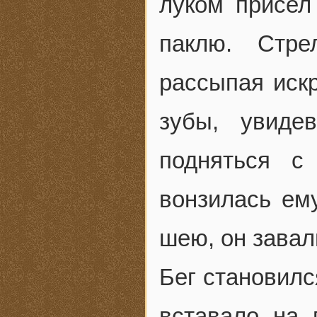
луком присел
паклю. Стре
рассыпая искр
зубы, увиде
подняться с
вонзилась ем
шею, он завал
Бег становилс
вставало на 