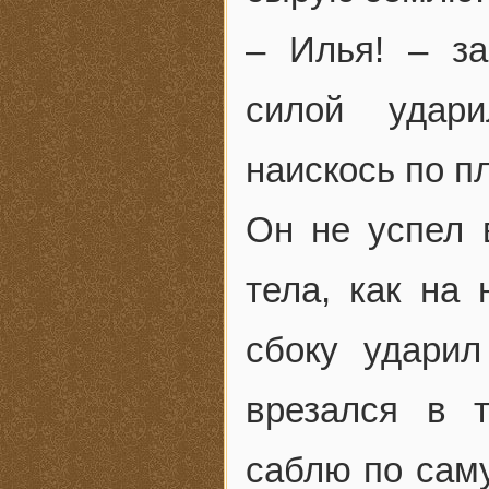
– Илья! – за
силой удар
наискось по пл
Он не успел 
тела, как на 
сбоку ударил
врезался в т
саблю по саму