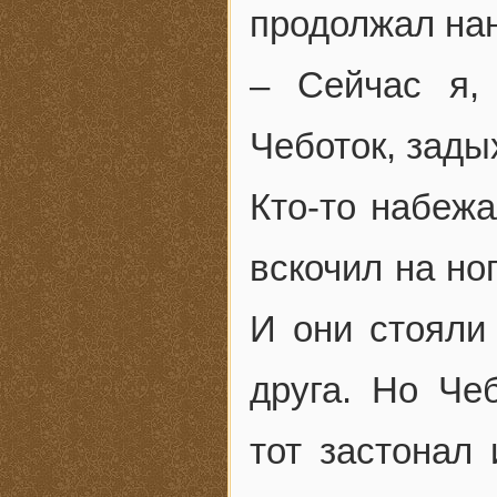
продолжал нан
– Сейчас я, 
Чеботок, зады
Кто-то набежа
вскочил на но
И они стояли 
друга. Но Че
тот застонал