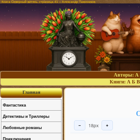
Книга Северный витязь, страница 41 – Александр Тамоников
Авторы:
А
Книги:
А
Б
В
Главная
Фантастика
О
Детективы и Триллеры
18px
−
+
Любовные романы
Приключения