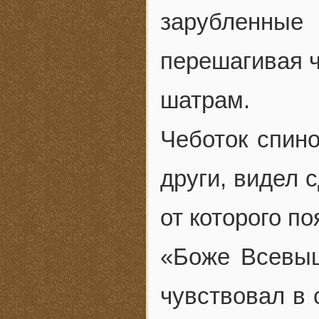
зарубленные
перешагивая ч
шатрам.
Чеботок спино
други, видел 
от которого п
«Боже Всевыш
чувствовал в 