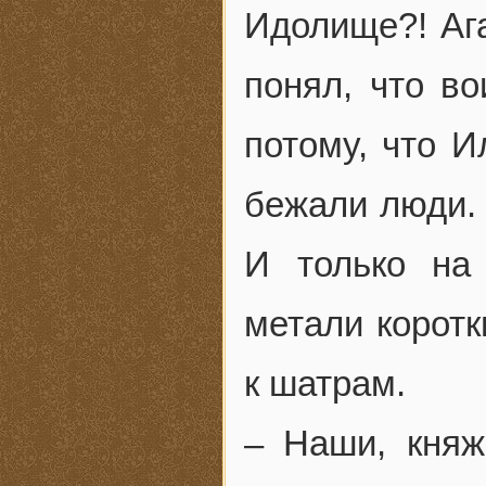
Идолище?! Ага
понял, что в
потому, что 
бежали люди. 
И только на
метали коротк
к шатрам.
– Наши, княж