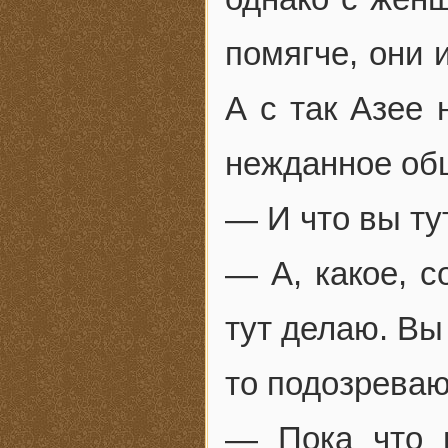
помягче, они 
А с так Азее 
нежданное об
— И что вы ту
— А, какое, с
тут делаю. Вы
то подозревают
— Пока что 