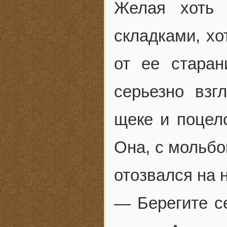
Желая хоть 
складками, хо
от ее старан
серьезно взг
щеке и поцел
Она, с мольбо
отозвался на н
— Берегите с