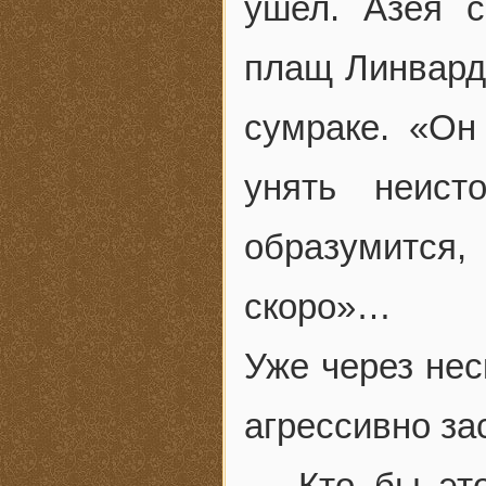
ушел. Азея 
плащ Линвард
сумраке. «Он
унять неис
образумится
скоро»…
Уже через нес
агрессивно за
— Кто бы эт