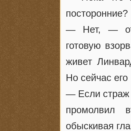
посторонние?
— Нет, — от
готовую взор
живет Линвард
Но сейчас его 
— Если страж 
промолвил в
обыскивая гла