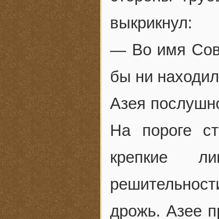
выкрикнул:
— Во имя Сов
бы ни находил
Азея послушно
На пороге с
крепкие л
решительност
дрожь. Азее п