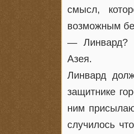
смысл, кото
возможным бе
— Линвард? 
Азея.
Линвард долж
защитнике го
ним присылают
случилось что