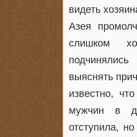
видеть хозяин
Азея промолч
слишком хо
подчинялись
выяснять прич
известно, чт
мужчин в д
отступила, н