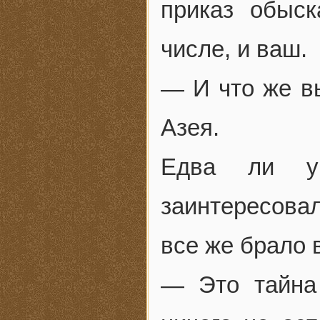
приказ обыс
числе, и ваш.
— И что же в
Азея.
Едва ли у
заинтересова
все же брало 
— Это тайна