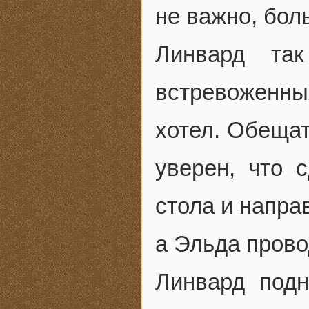
не важно, бол
Линвард та
встревоженны
хотел. Обещат
уверен, что 
стола и напра
а Эльда прово
Линвард подн