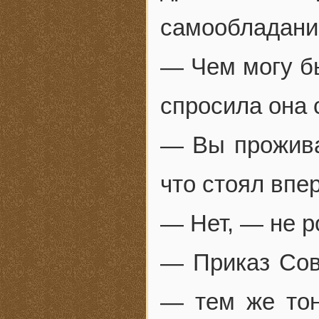
самообладани
— Чем могу бы
спросила она 
— Вы прожива
что стоял впе
— Нет, — не р
— Приказ Сов
— тем же то