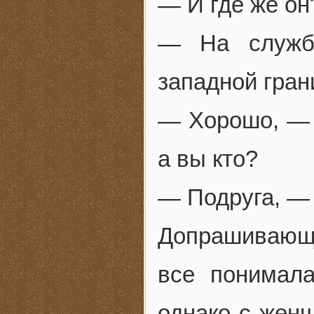
— И где же он
— На службе
западной гран
— Хорошо, — к
а вы кто?
— Подруга, — 
Допрашивающ
все понимал
однако с жен