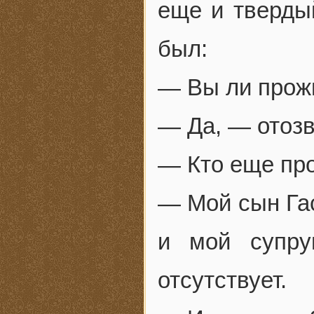
еще и тверды
был:
— Вы ли прож
— Да, — отозв
— Кто еще пр
— Мой сын Гас
и мой супру
отсутствует.