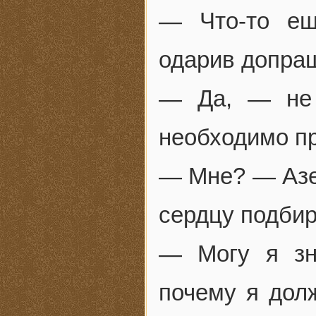
— Что-то ещ
одарив допра
— Да, — не 
необходимо пр
— Мне? — Азея
сердцу подбир
— Могу я зн
почему я дол