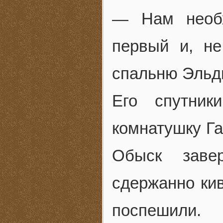
— Нам необх
первый и, н
спальню Эльд
Его спутник
комнатушку Га
Обыск заве
сдержанно кив
поспешили.