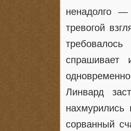
ненадолго —
тревогой взгл
требовалось
спрашивает 
одновременно
Линвард зас
нахмурились 
сорванный сч