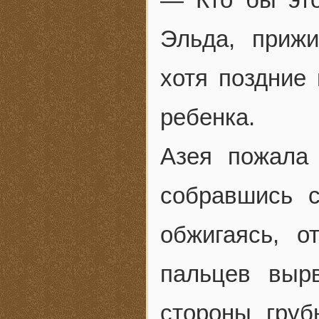
Эльда, приж
хотя поздние
ребенка.
Азея пожала 
собравшись с
обжигаясь, о
пальцев выр
стороны груб