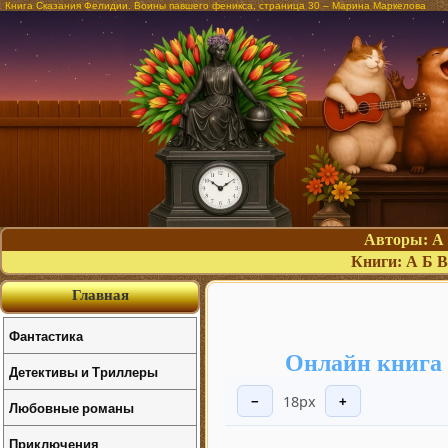
Книга Сказания Фелидии. Воины павшего феникса, страница 30 – Марина Маркелова
Авторы:
А
Книги:
А
Б
В
Главная
Фантастика
Онлайн книга
Детективы и Триллеры
18px
−
+
Любовные романы
Приключения