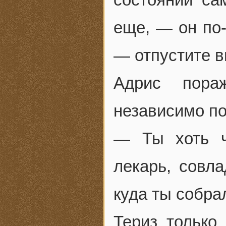
еще, — он по-
— отпустите вы
Адрис пора
независимо по
— Ты хоть ч
лекарь, совл
куда ты собра
Териз только