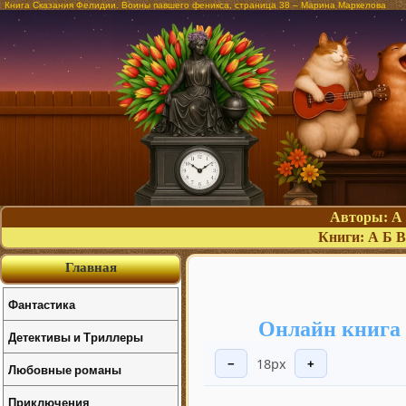
Книга Сказания Фелидии. Воины павшего феникса, страница 38 – Марина Маркелова
Авторы:
А
Книги:
А
Б
В
Главная
Фантастика
Онлайн книга
Детективы и Триллеры
18px
−
+
Любовные романы
Приключения