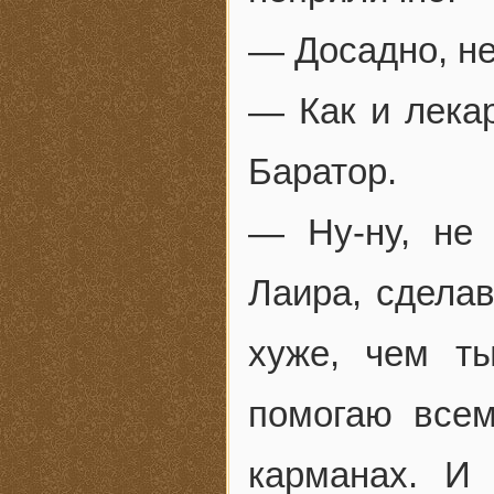
— Досадно, не
— Как и лека
Баратор.
— Ну-ну, не
Лаира, сделав
хуже, чем ты
помогаю всем
карманах. И 