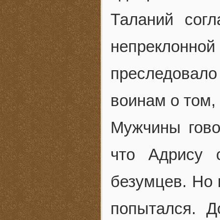
Таланий согл
непреклонно
преследовал
воинам о том,
Мужчины гово
что Адрису 
безумцев. Но 
попытался. Д