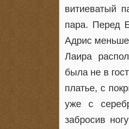
витиеватый п
пара. Перед 
Адрис меньше 
Лаира распол
была не в гос
платье, с пок
уже с сереб
забросив ног