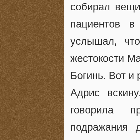
собирал вещи
пациентов в
услышал, чт
жестокости Ма
Богинь. Вот и
Адрис вскину
говорила п
подражания 