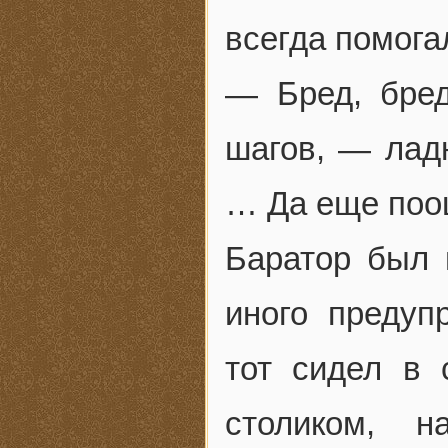
всегда помогал
— Бред, бред
шагов, — лад
… Да еще по
Баратор был 
иного предуп
тот сидел в
столиком, 