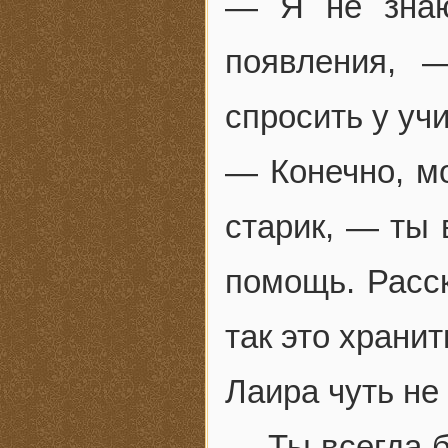
— Я не знаю
появления, 
спросить у уч
— Конечно, м
старик, — ты
помощь. Расск
так это хранит
Лаира чуть не
— Ты всегда б