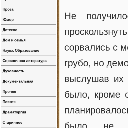
Проза
Не получило
Юмор
проскользнут
Детское
Дом и семья
сорвались с м
Наука, Образование
Справочная литература
грубо, но дем
Духовность
выслушав их 
Документальная
Прочее
было, кроме 
Поэзия
планировалос
Драматургия
Старинное
было не с