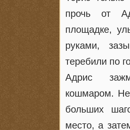
прочь от А
площадке, ул
руками, заз
теребили по го
Адрис зажм
кошмаром. Не
больших шаг
место, а зате