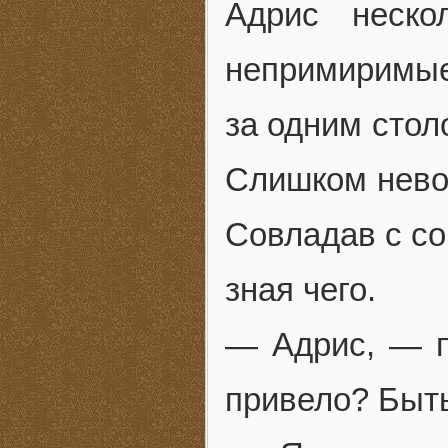
Адрис неско
непримиримые
за одним стол
Слишком невоз
Совладав с со
зная чего.
— Адрис, — п
привело? Быть