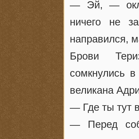
— Эй, — окл
ничего не з
направился, м
Брови Тери
сомкнулись в 
великана Адри
— Где ты тут 
— Перед соб