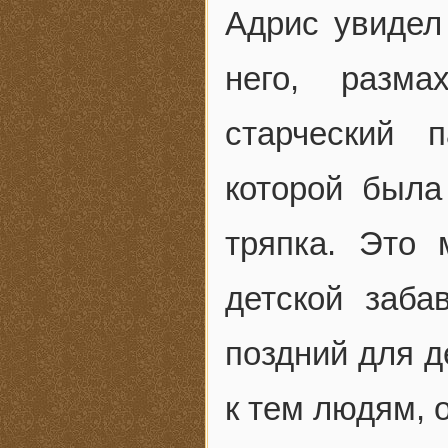
Адрис увидел
него, разма
старческий 
которой была
тряпка. Это
детской заба
поздний для д
к тем людям, 