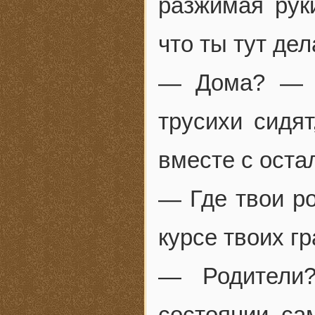
разжимая рук
что ты тут де
— Дома? — р
трусихи сидя
вместе с оста
— Где твои р
курсе твоих г
— Родители
состоянии са