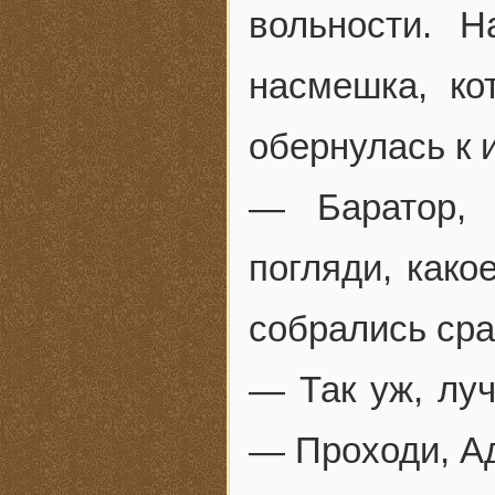
вольности. 
насмешка, ко
обернулась к 
— Баратор, 
погляди, како
собрались сра
— Так уж, лу
— Проходи, Ад