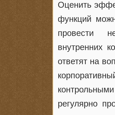
Оценить эффе
функций можн
провести н
внутренних к
ответят на во
корпоративн
контрольными
регулярно пр