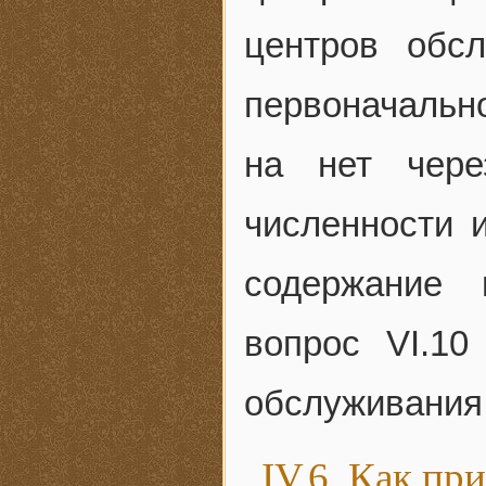
центров обс
первоначальн
на нет чере
численности 
содержание 
вопрос VI.1
обслуживания
IV.6. Как пр