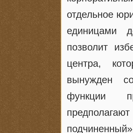
отдельное юри
единицами д
позволит изб
центра, кот
вынужден с
функции пр
предполаг
подчиненный»