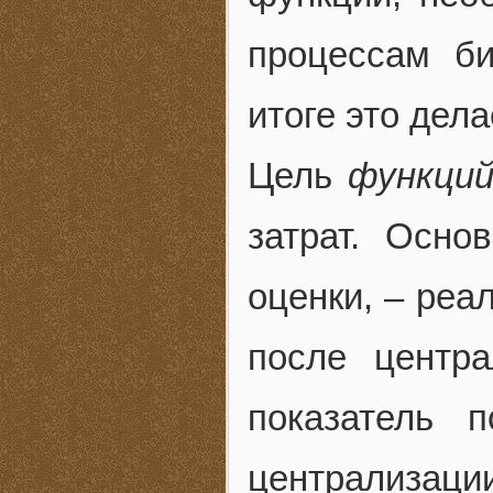
процессам би
итоге это дела
Цель
функций
затрат. Осно
оценки, – реа
после центра
показатель 
централизаци