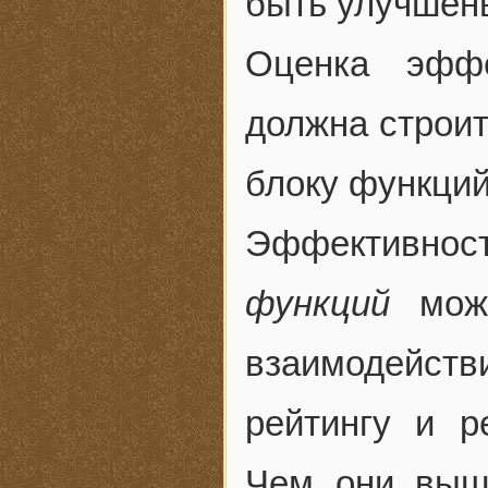
быть улучшен
Оценка эффе
должна строи
блоку функций
Эффективнос
функций
можн
взаимодейст
рейтингу и р
Чем они выш