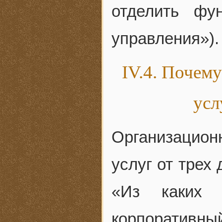
отделить фу
управления»).
IV.4. Почем
усл
Организацион
услуг от трех 
«Из каких 
корпоративный