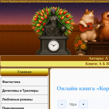
Книга Корпоративный центр. Ключевые вопросы управления группой компаний, страница 
Авторы:
А
Книги:
А
Б
В
Главная
Фантастика
Онлайн книга «Кор
Детективы и Триллеры
Любовные романы
18px
−
+
Приключения