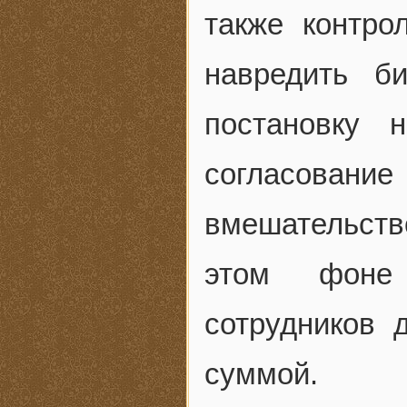
также контро
навредить би
постановку 
согласован
вмешательств
этом фоне 
сотрудников 
суммой.