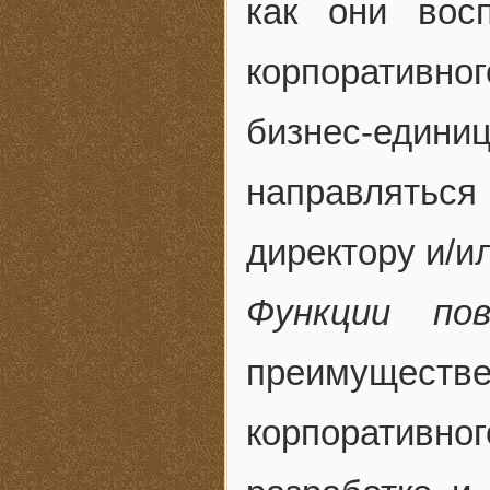
как они вос
корпоративн
бизнес-едини
направлятьс
директору и/и
Функции по
преимуществ
корпоративног