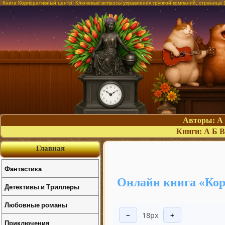
Книга Корпоративный центр. Ключевые вопросы управления группой компаний, страница 
Авторы:
А
Книги:
А
Б
В
Главная
Фантастика
Онлайн книга «Кор
Детективы и Триллеры
Любовные романы
18px
−
+
Приключения