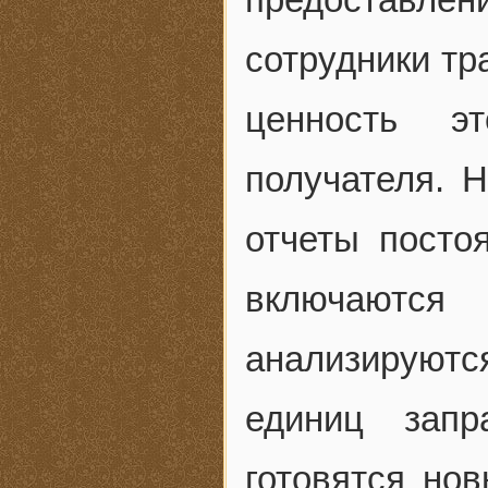
сотрудники тра
ценность э
получателя. Н
отчеты посто
включаются
анализируют
единиц запр
готовятся нов