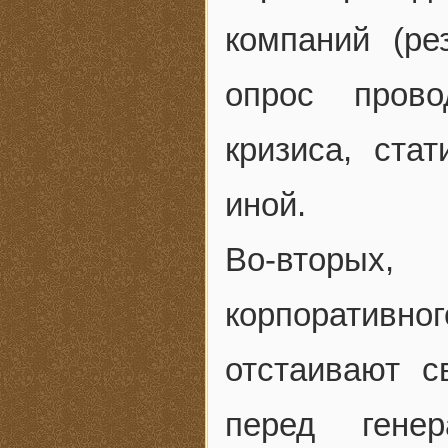
компаний (ре
опрос прово
кризиса, ста
иной.
Во-вторых,
корпоратив
отстаивают 
перед гене