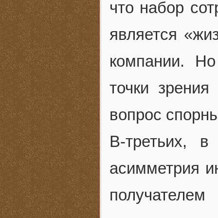
что набор сот
является «жи
компании. Н
точки зрения
вопрос спорны
В-третьих, в
асимметрия и
получателе