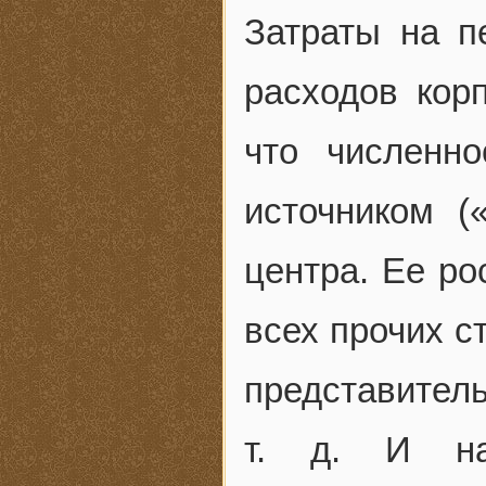
Затраты на п
расходов кор
что численн
источником (
центра. Ее ро
всех прочих с
представител
т. д. И нао