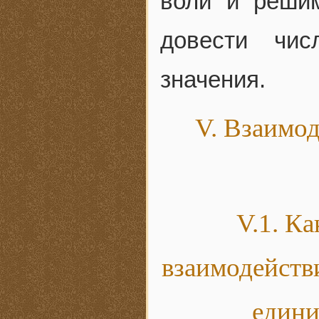
воли и решим
довести чис
значения.
V. Взаимод
V.1. К
взаимодейств
едини