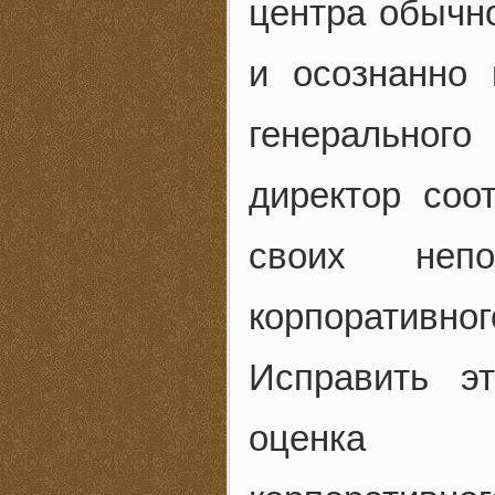
центра обычно
и осознанно
генеральног
директор соо
своих непо
корпоративног
Исправить э
оценка де