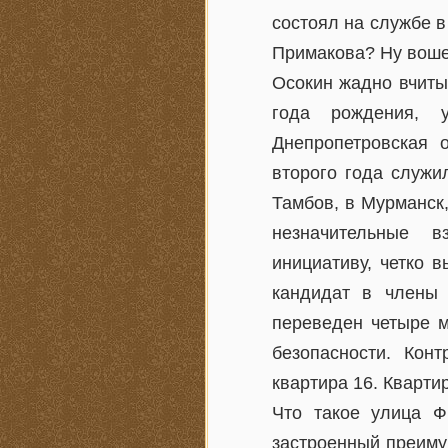
состоял на службе в
Примакова? Ну вошел
Осокин жадно вчиты
года рождения, у
Днепропетровская 
второго года служи
Тамбов, в Мурманск
незначительные в
инициативу, четко 
кандидат в члены 
переведен четыре м
безопасности. Кон
квартира 16. Кварти
Что такое улица Ф
застроенный преиму