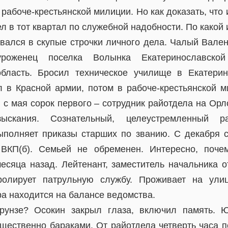
 рабоче-крестьянской милиции. Но как доказать, что
 в тот квартал по служебной надобности. По какой 
вался в скупые строчки личного дела. Чалый Вален
роженец поселка Волынка Екатеринославской
область. Бросил техническое училище в Екатерин
л в Красной армии, потом в рабоче-крестьянской 
, с мая сорок первого – сотрудник райотдела на Ор
зыскания. Сознательный, целеустремленный ра
выполняет приказы старших по званию. С декабря с
ВКП(б). Семьей не обременен. Интересно, поче
есяца назад. Лейтенант, заместитель начальника 
тролирует патрульную службу. Проживает на ули
ра находится на балансе ведомства.
рунзе? Осокин закрыл глаза, включил память. Ю
щественно бараками. От райотдела четверть часа п