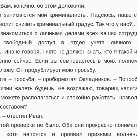
Вам, конечно, об этом доложили.
ем занимаются мои криминалисты. Надеюсь, наше с
олит снизить криминальный градус. Так что у вас?..
знакомиться с личными делами всех ваших сотруд
 свободный доступ в отдел учета личного 
 Иначе говоря, никто не должен знать, кто я такой 
енно сейчас. Если вы сомневаетесь в моих полном
кову. Он продублирует мою просьбу.
ете – просьба, – пробормотал Окладников. – Попро
жизни жалеть будешь. Не возражаю, товарищ капита
 Можете располагаться и спокойно работать. Позвол
 составом?
 – ответил Иван.
этой проверке не было. Оба они прекрасно понимал
л, хотя напрягся и проявил признаки волнен