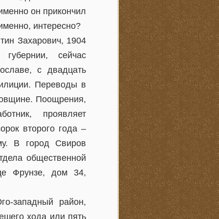
 именно он прикончил
именно, интересно?
тин Захарович, 1904
 губернии, сейчас
ославе, с двадцать
милиции. Переводы в
ловщине. Поощрения,
ботник, проявляет
орок второго года –
му. В город Свиров
отдела общественной
це Фрунзе, дом 34,
го-западный район,
ешего хода или пять