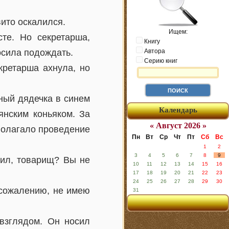
вито оскалился.
Ищем:
те. Но секретарша,
Книгу
осила подождать.
Автора
Серию книг
кретарша ахнула, но
ный дядечка в синем
Календарь
янским коньяком. За
« Август 2026 »
дполагало проведение
Пн
Вт
Ср
Чт
Пт
Сб
Вс
1
2
3
4
5
6
7
8
9
тил, товарищ? Вы не
10
11
12
13
14
15
16
17
18
19
20
21
22
23
24
25
26
27
28
29
30
 сожалению, не имею
31
взглядом. Он носил