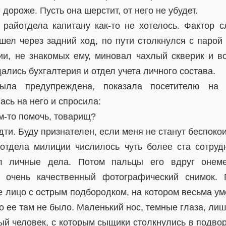
дороже. Пусть она шерстит, от него не убудет.
 райотдела капитану как-то не хотелось. Фактор с
шел через задний ход, по пути столкнулся с парой 
ии, не знакомых ему, миновал чахлый скверик и 
ались бухгалтерия и отдел учета личного состава.
ыла предупреждена, показала посетителю на
сь на него и спросила:
м-то помочь, товарищ?
дти. Буду признателен, если меня не станут беспокои
отдела милиции числилось чуть более ста сотруд
л личные дела. Потом пальцы его вдруг онеме
 очень качественный фотографический снимок. 
е лицо с острым подбородком, на котором весьма у
о ее там не было. Маленький нос, темные глаза, ли
ый человек, с которым сыщики столкнулись в подво