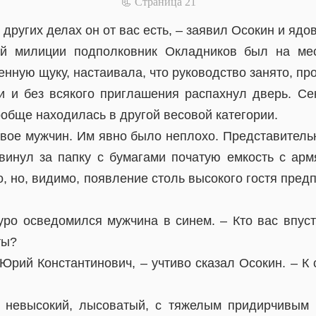
📃 Cтраница 21
 других делах он от вас есть, – заявил Осокин и ядо
ой милиции подполковник Окладников был на мес
нную щуку, настаивала, что руководство занято, пр
 и без всякого приглашения распахнул дверь. Се
обще находилась в другой весовой категории.
двое мужчин. Им явно было неплохо. Представитель
двинул за папку с бумагами початую емкость с арм
, но, видимо, появление столь высокого гостя пре
уро осведомился мужчина в синем. – Кто вас впус
ты?
Юрий Константинович, – учтиво сказал Осокин. – К
, невысокий, лысоватый, с тяжелым придирчивым 