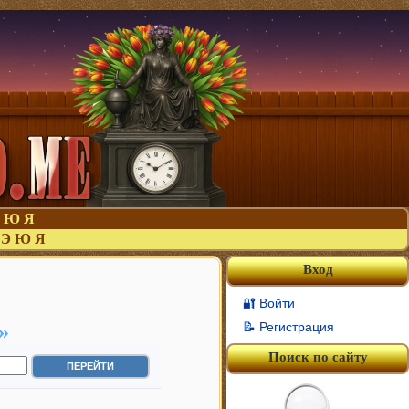
Ю
Я
Э
Ю
Я
Вход
🔐 Войти
»
📝 Регистрация
Поиск по сайту