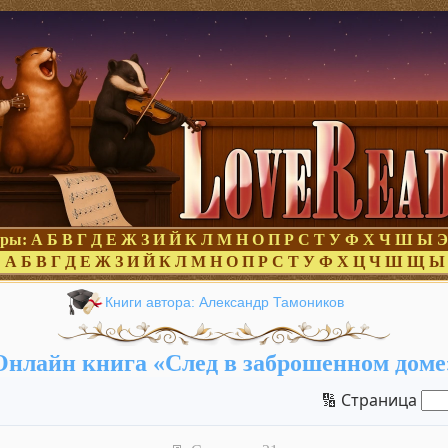
оры:
А
Б
В
Г
Д
Е
Ж
З
И
Й
К
Л
М
Н
О
П
Р
С
Т
У
Ф
Х
Ч
Ш
Ы
Э
:
А
Б
В
Г
Д
Е
Ж
З
И
Й
К
Л
М
Н
О
П
Р
С
Т
У
Ф
Х
Ц
Ч
Ш
Щ
Ы
Книги автора: Александр Тамоников
Онлайн книга «След в заброшенном доме
🔢 Страница