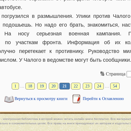
автобусе.
 погрузился в размышления. Улики против Чалог
 подошьешь. Но надо его брать, знакомиться, нас
 На носу серьезная военная кампания. Пр
ся по участкам фронта. Информация об их ко
олучно перетекает к противнику. Руководство ми
числом. У Чалого в ведомстве могут быть сообщники
🔢 Страница
1
…
18
19
20
21
22
23
24
…
54
Вернуться к просмотру книги
Перейти к Оглавлению
 - электронная библиотека в которой можно
читать онлайн книги
бесплатно. Все материалы
льно в ознакомительных целях. Все права на книги принадлежат их авторам и издательст