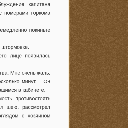
луждение капитана
с номерами горкома
Немедленно покиньте
в штормовке.
 его лице появилась
тва. Мне очень жаль,
сколько минут. – Он
вшимся в кабинете.
ость противостоять
ул шею, рассмотрел
зглядом с хозяином