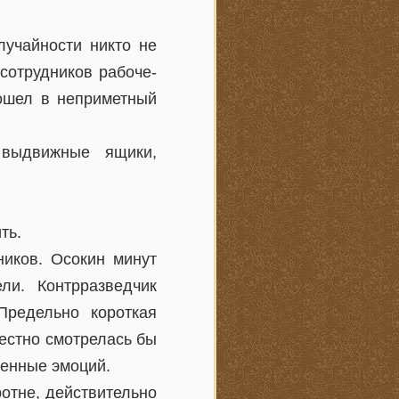
лучайности никто не
сотрудников рабоче-
вошел в неприметный
 выдвижные ящики,
ть.
ников. Осокин минут
ли. Контрразведчик
Предельно короткая
местно смотрелась бы
шенные эмоций.
ротне, действительно