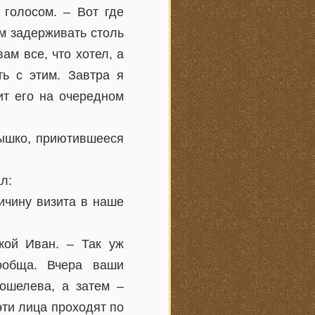
 голосом. – Вот где
м задерживать столь
ам все, что хотел, а
ь с этим. Завтра я
ит его на очередном
лышко, приютившееся
л:
ричину визита в наше
кой Иван. – Так уж
ообща. Вчера ваши
ошелева, а затем –
эти лица проходят по