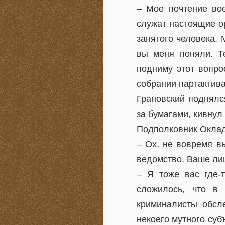
– Мое почтение вое
служат настоящие о
занятого человека. 
вы меня поняли. Т
подниму этот вопро
собрании партактива
Грановский поднялс
за бумагами, кивнул
Подполковник Окладн
– Ох, не вовремя вы
ведомство. Ваше ли
– Я тоже вас где-
сложилось, что в
криминалисты обсл
некоего мутного суб