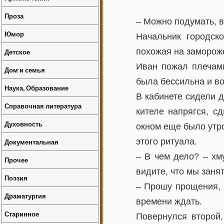
Проза
– Можно подумать, в
Юмор
Начальник городск
похожая на замороже
Детское
Иван пожал плечами
Дом и семья
была бессильна и во
Наука, Образование
В кабинете сидели 
Справочная литература
кителе напрягся, с
Духовность
окном еще было утро
этого ритуала.
Документальная
– В чем дело? – хм
Прочее
видите, что мы заня
Поэзия
– Прошу прощения, 
Драматургия
времени ждать.
Старинное
Повернулся второй