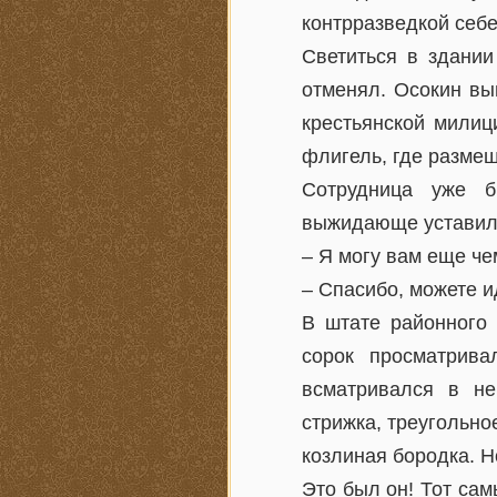
контрразведкой себе 
Светиться в здании
отменял. Осокин вы
крестьянской милиц
флигель, где размещ
Сотрудница уже б
выжидающе уставила
– Я могу вам еще че
– Спасибо, можете и
В штате районного 
сорок просматрива
всматривался в не
стрижка, треугольно
козлиная бородка. Н
Это был он! Тот сам