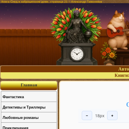
Книга След в заброшенном доме, страница 21 – Александр Тамоников
Авт
Книги
Главная
Фантастика
Детективы и Триллеры
18px
−
+
Любовные романы
Приключения