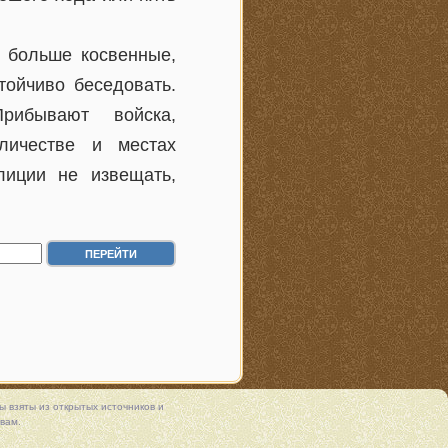
о больше косвенные,
тойчиво беседовать.
ибывают войска,
личестве и местах
лиции не извещать,
.
 взяты из открытых источников и
вам.