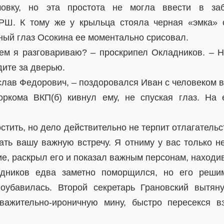
мовку, но эта простота не могла ввести в заб
РШ. К тому же у крыльца стояла черная «эмка» 
ный глаз Осокина ее моментально срисовал.
кем я разговариваю? – проскрипел Окладников. – 
ите за дверью.
слав Федорович, – поздоровался Иван с человеком 
оркома ВКП(б) кивнул ему, не спуская глаз. На
стить, но дело действительно не терпит отлагательс
ать вашу важную встречу. Я отниму у вас только не
е, раскрыл его и показал важным персонам, находи
дников едва заметно поморщился, но его решим
поубавилась. Второй секретарь Грановский вытян
уважительно-ироничную мину, быстро пересекся в