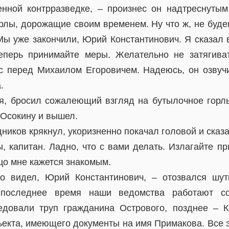
нной контрразведке, – произнес он надтреснутым
рлы, дорожащие своим временем. Ну что ж, не буде
Мы уже закончили, Юрий Константинович. Я сказал в
еперь принимайте меры. Желательно не затягиват
с перед Михаилом Егоровичем. Надеюсь, он озвуч
.
я, бросил сожалеющий взгляд на бутылочное гор
 Осокину и вышел.
иков крякнул, укоризненно покачал головой и сказа
, капитан. Ладно, что с вами делать. Излагайте п
цо мне кажется знакомым.
то видел, Юрий Константинович, – отозвался шут
 последнее время наши ведомства работают с
едовали труп гражданина Острового, позднее – К
ъекта, имеющего документы на имя Примакова. Все 