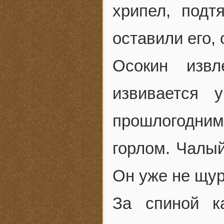
хрипел, подт
оставили его, 
Осокин извл
извивается 
прошлогодни
горлом. Чалый
Он уже не щур
За спиной к