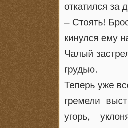
откатился за 
– Стоять! Бро
кинулся ему н
Чалый застрел
грудью.
Теперь уже вс
гремели выс
угорь, укло