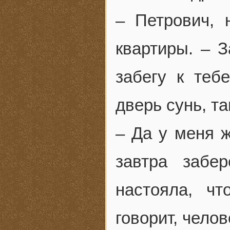
– Петрович, 
квартиры. – 
забегу к теб
дверь сунь, та
– Да у меня ж
завтра забе
настояла, ч
говорит, челов