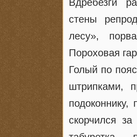
Вдребезги р
стены репро
лесу», порв
Пороховая гар
Голый по поя
штрипками, п
подоконнику, 
скорчился за
табуретка,