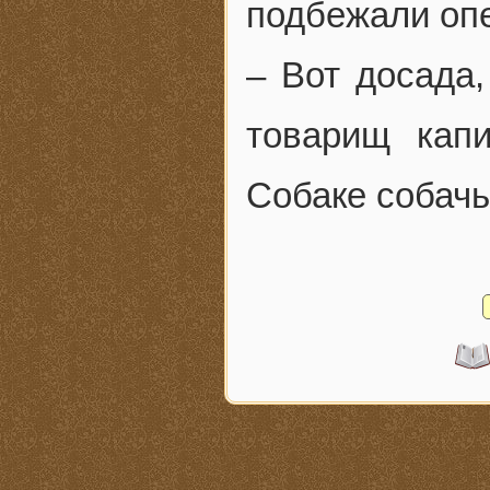
подбежали опе
– Вот досада,
товарищ капи
Собаке собачь