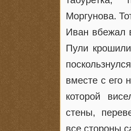
Моргунова. То
Иван вбежал в
Пули крошили
поскользнул
вместе с его 
которой вис
стены, перев
все стороны с