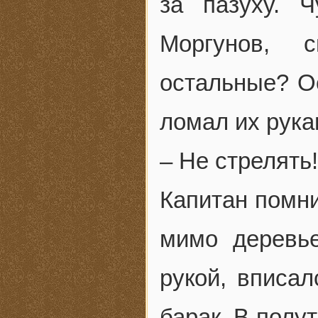
за пазуху. Ч
Моргунов, 
остальные? Ос
ломал их рука
– Не стрелять!
Капитан помни
мимо деревье
рукой, вписал
барак. В полу