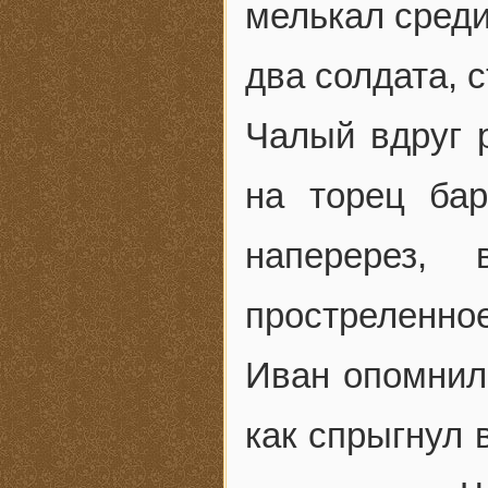
мелькал среди
два солдата, 
Чалый вдруг 
на торец ба
наперерез, 
простреленное
Иван опомнилс
как спрыгнул 