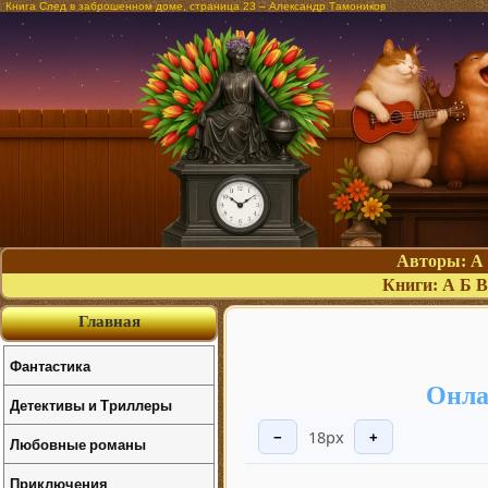
Книга След в заброшенном доме, страница 23 – Александр Тамоников
Авторы:
А
Книги:
А
Б
В
Главная
Фантастика
Онла
Детективы и Триллеры
18px
−
+
Любовные романы
Приключения