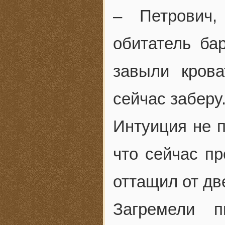
– Петрович,
обитатель ба
завыли кров
сейчас заберу
Интуиция не п
что сейчас пр
оттащил от дв
Загремели п