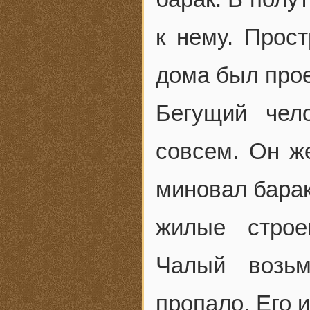
к нему. Прос
дома был прое
Бегущий чел
совсем. Он ж
миновал барак
жилые строе
Чалый возьм
пропало. Его 