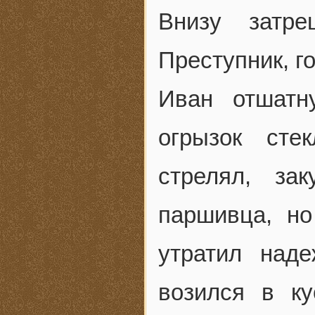
Внизу затре
Преступник, г
Иван отшатн
огрызок сте
стрелял, за
паршивца, н
утратил над
возился в ку