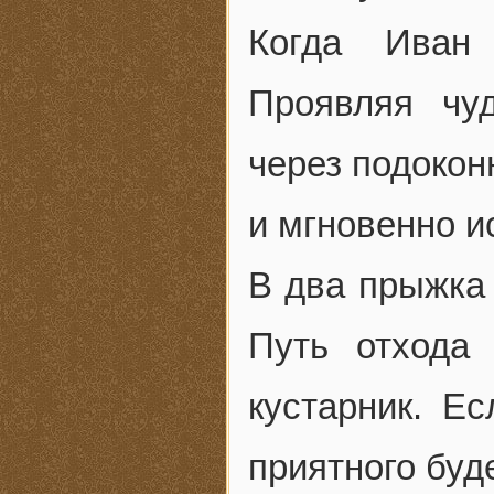
Когда Иван
Проявляя чу
через подокон
и мгновенно ис
В два прыжка 
Путь отхода
кустарник. Е
приятного буд