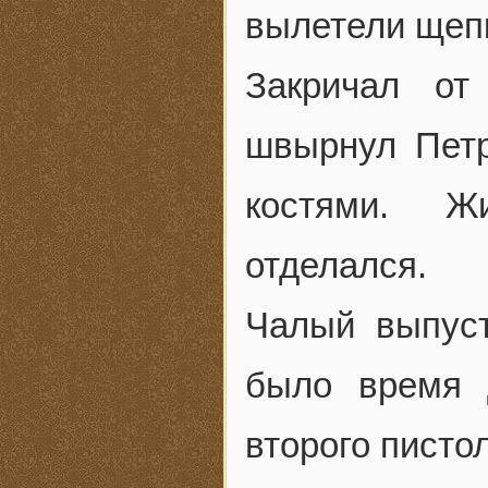
вылетели щепк
Закричал от
швырнул Петр
костями. Ж
отделался.
Чалый выпус
было время 
второго писто