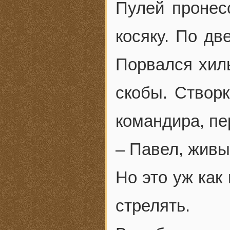
Пулей пронес
косяку. По д
Порвался хилы
скобы. Створк
командира, пе
– Павел, живы
Но это уж как
стрелять.