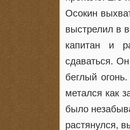
Осокин выхват
выстрелил в в
капитан и р
сдаваться. Он
беглый огонь.
метался как з
было незабыв
растянулся, в