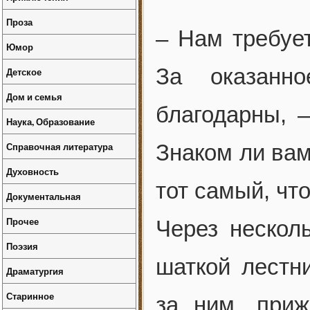
Проза
– Нам требуе
Юмор
За оказанн
Детское
Дом и семья
благодарны, 
Наука, Образование
Справочная литература
Знаком ли вам
Духовность
тот самый, чт
Документальная
Прочее
Через нескол
Поэзия
шаткой лестн
Драматургия
Старинное
за ним, приж