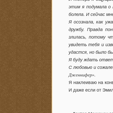
этим я подумала о 
болела. И сейчас мн
Я осознала, как уж
дружбу. Правда по
злилась, потому ч
увидеть тебя и изв
удастся, но было б
Я буду ждать ответ
С любовью и сожале
Дженнифер».
Я наклеиваю на конв
И даже если от Эмил