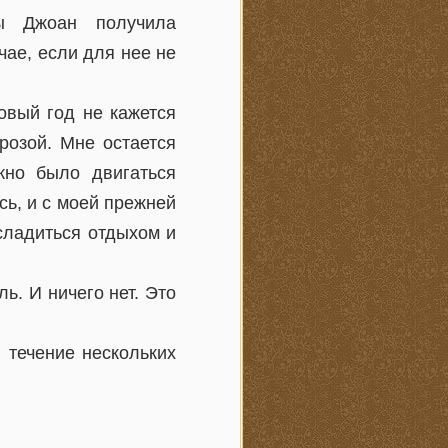
ы Джоан получила
ае, если для нее не
овый год не кажется
розой. Мне остается
жно было двигаться
сь, и с моей прежней
асладиться отдыхом и
ь. И ничего нет. Это
 течение нескольких