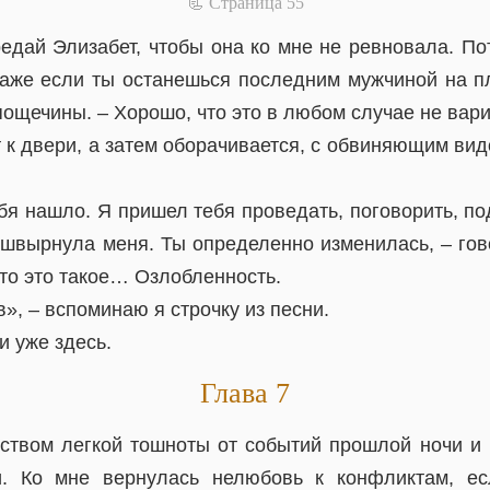
📃 Cтраница 55
едай Элизабет, чтобы она ко мне не ревновала. По
даже если ты останешься последним мужчиной на пл
 пощечины. – Хорошо, что это в любом случае не вари
 к двери, а затем оборачивается, с обвиняющим вид
ебя нашло. Я пришел тебя проведать, поговорить, п
ышвырнула меня. Ты определенно изменилась, – гово
что это такое… Озлобленность.
», – вспоминаю я строчку из песни.
и уже здесь.
Глава 7
ством легкой тошноты от событий прошлой ночи и
. Ко мне вернулась нелюбовь к конфликтам, ес