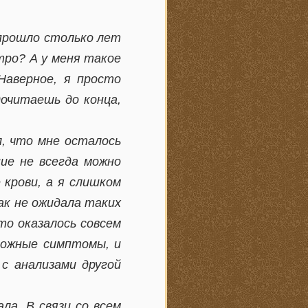
 прошло столько лет
тро? А у меня такое
Наверное, я просто
дочитаешь до конца,
л, что мне осталось
ие не всегда можно
 крови, а я слишком
ак не ожидала таких
то оказалось совсем
можные симптомы, и
с анализами другой
ла. В связи со всем