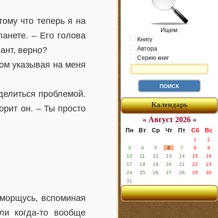
тому что теперь я на
Ищем:
анете. – Его голова
Книгу
ант, верно?
Автора
Серию книг
ом указывая на меня
оделиться проблемой.
Календарь
рит он. – Ты просто
« Август 2026 »
Пн
Вт
Ср
Чт
Пт
Сб
Вс
1
2
3
4
5
6
7
8
9
10
11
12
13
14
15
16
17
18
19
20
21
22
23
24
25
26
27
28
29
30
31
 морщусь, вспоминая
ли когда-то вообще