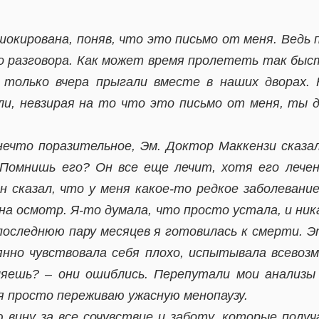
окирована, поняв, что это письмо от меня. Ведь
о разговора. Как может время пролететь так быс
 только вчера прыгали вместе в наших дворах. 
ли, невзирая на то что это письмо от меня, ты 
нечто поразительное, Эм. Доктор Маккензи сказа
 Помнишь его? Он все еще лечит, хотя его лечен
н сказал, что у меня какое-то редкое заболевание
 на осмотр. Я-то думала, что просто устала, и ник
последнюю пару месяцев я готовилась к смерти. Э
янно чувствовала себя плохо, испытывала всевоз
ляешь? – они ошиблись. Перепутали мои анализы 
я просто переживаю ужасную менопаузу.
вину за все сочувствие и заботу, которые получа