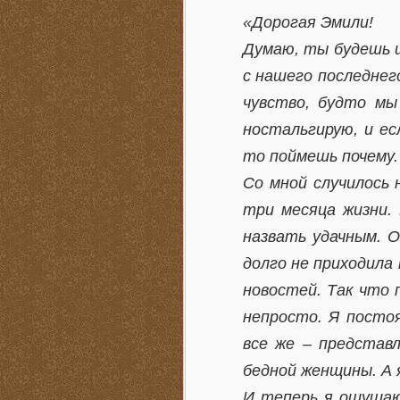
«Дорогая Эмили!
Думаю, ты будешь ш
с нашего последнег
чувство, будто мы
ностальгирую, и ес
то поймешь почему.
Со мной случилось 
три месяца жизни.
назвать удачным. О
долго не приходила
новостей. Так что 
непросто. Я посто
все же – представ
бедной женщины. А 
И теперь я ощущаю 