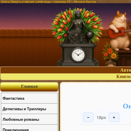
Книга Смерть и прочие хэппи-энды, страница 55 – Мелани Кантор
Авт
Книги
Главная
Фантастика
Он
Детективы и Триллеры
18px
−
+
Любовные романы
Приключения