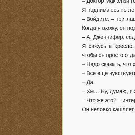
– Доктор Маккензи г
Я поднимаюсь по лес
– Войдите, – пригла
Когда я вхожу, он по
– А, Дженнифер, сад
Я сажусь в кресло,
чтобы он просто отд
– Надо сказать, что
– Все еще чувствуе
– Да.
– Хм… Ну, думаю, я 
– Что же это? – инте
Он неловко кашляет.