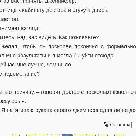
отов вас принять, Дженнифер.
тнице к кабинету доктора и стучу в дверь.
шает он.
днимает взгляд:
итесь. Рад вас видеть. Как поживаете?
 желая, чтобы он поскорее покончил с формально
ал мне результаты и я могла бы уйти отсюда.
 сейчас мне лучше, чем было.
те недомогание?
знаю причину, – говорит доктор с несколько взволн
ресуюсь я.
 Я натягиваю рукава своего джемпера едва ли не до
🔢 Страница