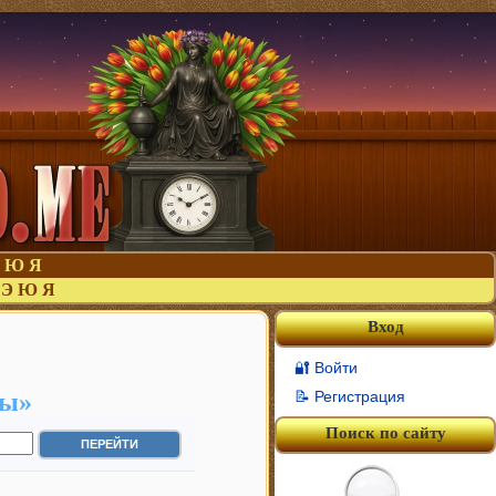
Ю
Я
Э
Ю
Я
Вход
🔐 Войти
ды»
📝 Регистрация
Поиск по сайту