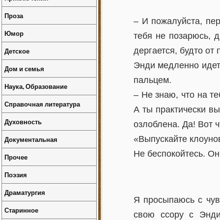
Проза
– И пожалуйста, пер
Юмор
тебя не позарюсь, 
дергается, будто от
Детское
Энди медленно идет
Дом и семья
пальцем.
Наука, Образование
– Не знаю, что на т
Справочная литература
А ты практически в
Духовность
озлоблена. Да! Вот 
«Выпускайте клоунов
Документальная
Не беспокойтесь. Он
Прочее
Поэзия
Драматургия
Я просыпаюсь с чув
Старинное
свою ссору с Энди