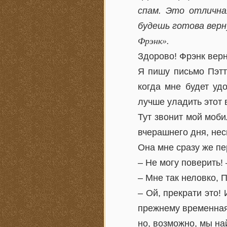
спам. Это отлична
будешь готова верн
Фрэнк».
Здорово! Фрэнк верн
Я пишу письмо Пэтт
когда мне будет уд
лучше уладить этот 
Тут звонит мой моби
вчерашнего дня, нес
Она мне сразу же пе
– Не могу поверить!
– Мне так неловко, 
– Ой, прекрати это!
прежнему временная 
но, возможно, мы на