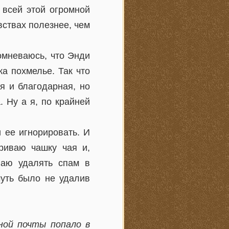
 всей этой огромной
вствах полезнее, чем
сомневаюсь, что Энди
ка похмелье. Так что
я и благодарная, но
. Ну а я, по крайней
 ее игнорировать. И
ариваю чашку чая и,
наю удалять спам в
чуть было не удалив
ной почты попало в