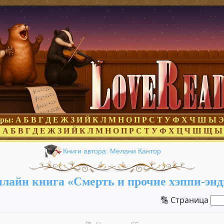
оры:
А
Б
В
Г
Д
Е
Ж
З
И
Й
К
Л
М
Н
О
П
Р
С
Т
У
Ф
Х
Ч
Ш
Ы
Э
:
А
Б
В
Г
Д
Е
Ж
З
И
Й
К
Л
М
Н
О
П
Р
С
Т
У
Ф
Х
Ц
Ч
Ш
Щ
Ы
Книги автора: Мелани Кантор
лайн книга «Смерть и прочие хэппи-эн
🔢 Страница