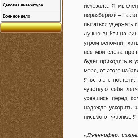
Деловая литература
исчезала. Я мыслен
неразберихи – так э
Военное дело
пытаться удержать и
Лучше выйти на ринг
утром вспомнит хоть
все мои слова проп
будет приходить в у
мере, от этого избав
Я встаю с постели,
чувствую себя легч
усевшись перед ко
надежде ускорить р
письмо от Фрэнка. Я
«Дженнифер, извин