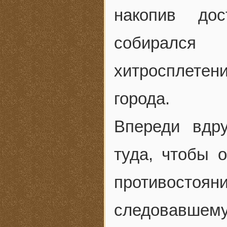
накопив дос
собирался
хитросплетен
города.
Впереди вдру
туда, чтобы 
противостояни
следовавшем