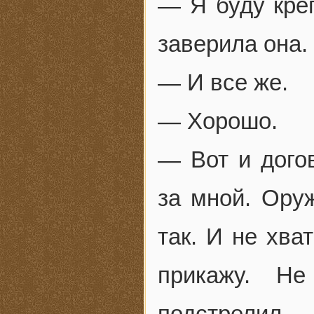
— Я буду креп
заверила она.
— И все же.
— Хорошо.
— Вот и дого
за мной. Оруж
так. И не хва
прикажу. Н
подстрелил.