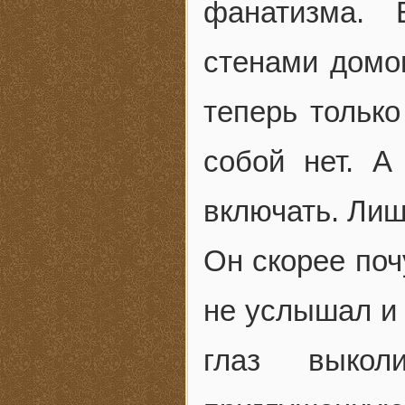
фанатизма. 
стенами домов
теперь тольк
собой нет. 
включать. Лиш
Он скорее поч
не услышал и 
глаз выко