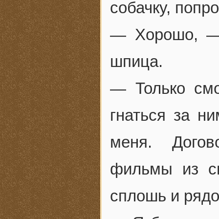
собачку, попр
— Хорошо, —
шпица.
— Только смо
гнаться за н
меня. Догов
фильмы из св
сплошь и рядо