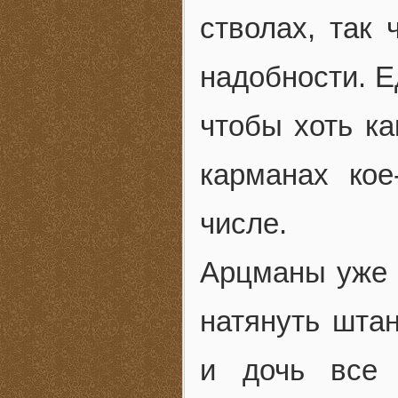
стволах, так 
надобности. Е
чтобы хоть ка
карманах кое
числе.
Арцманы уже 
натянуть шта
и дочь все 