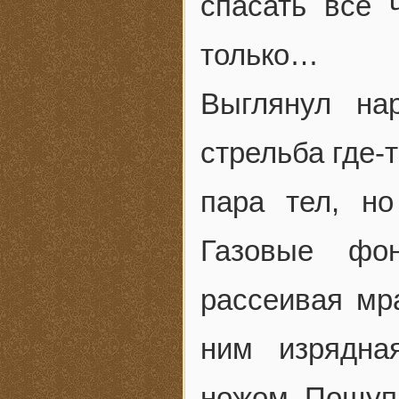
спасать все 
только…
Выглянул на
стрельба где-
пара тел, н
Газовые фон
рассеивая мр
ним изрядна
ножом. Пощупа