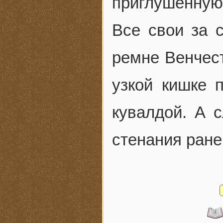
приглушенную 
Все свои за 
ремне Венчест
узкой кишке 
кувалдой. А 
стенания ране