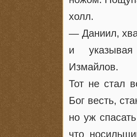
холл.
— Даниил, хва
и указывая
Измайлов.
Тот не стал 
Бог весть, ст
но уж спасать
что носильщи