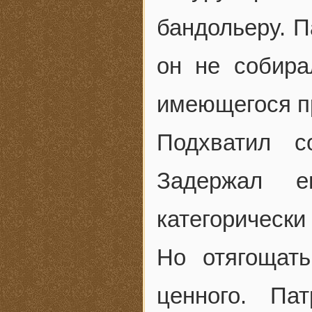
бандольеру. П
он не собира
имеющегося пр
Подхватил с
Задержал е
категорически
Но отягощат
ценного. Па