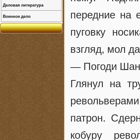
Деловая литература
передние на 
Военное дело
пуговку носи
взгляд, мол д
— Погоди Шан
Глянул на т
револьверам
патрон. Сдер
кобуру рево