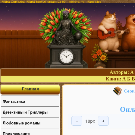
Книга Скиталец. Книга третья, страница 69 – Константин Калбазов
Авторы:
А
Книги:
А
Б
В
Главная
Сери
Фантастика
Онла
Детективы и Триллеры
18px
−
+
Любовные романы
Приключения