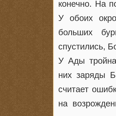
конечно. На п
У обоих окр
больших бур
спустились, Б
У Ады тройна
них заряды Б
считает ошибк
на возрожде