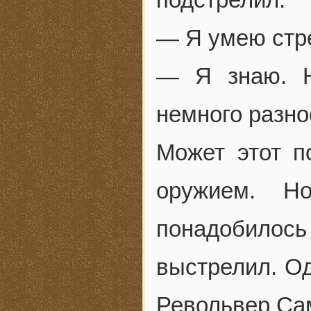
— Я умею стр
— Я знаю. Н
немного разно
Может этот п
оружием. Н
понадобилос
выстрелил. Од
Револьвер Сам