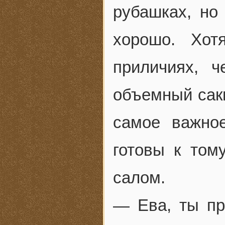
рубашках, но
хорошо. Хот
приличиях, 
объемный сакв
самое важно
готовы к том
салом.
— Ева, ты п