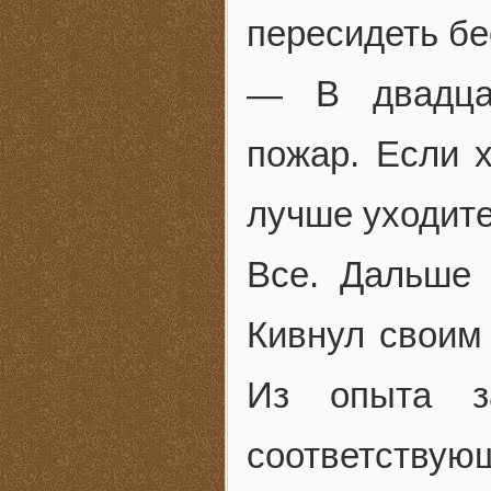
пересидеть бе
— В двадцат
пожар. Если х
лучше уходите
Все. Дальше б
Кивнул своим 
Из опыта з
соответств