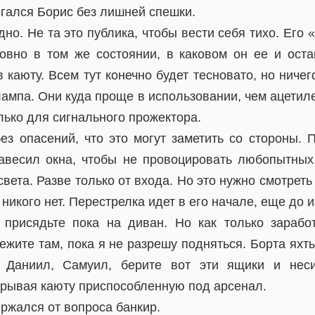
игался Борис без лишней спешки.
но. Не та это публика, чтобы вести себя тихо. Его
овно в том же состоянии, в каковом он ее и оста
в каюту. Всем тут конечно будет тесновато, но ниче
лампа. Они куда проще в использовании, чем ацетил
олько для сигнального прожектора.
ез опасений, что это могут заметить со стороны. 
навесил окна, чтобы не провоцировать любопытных.
света. Разве только от входа. Но это нужно смотреть
никого нет. Перестрелка идет в его начале, еще до и
присядьте пока на диван. Но как только зарабо
ежите там, пока я не разрешу подняться. Борта яхт
 Даниил, Самуил, берите вот эти ящики и нес
крывая каюту приспособленную под арсенал.
ржался от вопроса банкир.