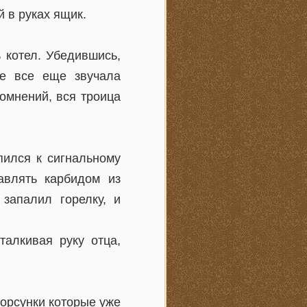
 в руках ящик.
 котел. Убедившись,
де все еще звучала
омнений, вся троица
пился к сигнальному
авлять карбидом из
запалил горелку, и
алкивая руку отца,
орсунки которые уже