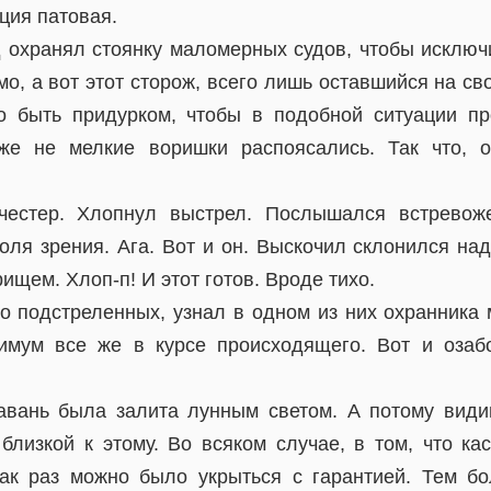
ция патовая.
д охранял стоянку маломерных судов, чтобы исключи
о, а вот этот сторож, всего лишь оставшийся на св
о быть придурком, чтобы в подобной ситуации пр
же не мелкие воришки распоясались. Так что, о
честер. Хлопнул выстрел. Послышался встревоже
ля зрения. Ага. Вот и он. Выскочил склонился над 
щем. Хлоп-п! И этот готов. Вроде тихо.
о подстреленных, узнал в одном из них охранника 
нимум все же в курсе происходящего. Вот и озаб
авань была залита лунным светом. А потому вид
 близкой к этому. Во всяком случае, в том, что ка
как раз можно было укрыться с гарантией. Тем б