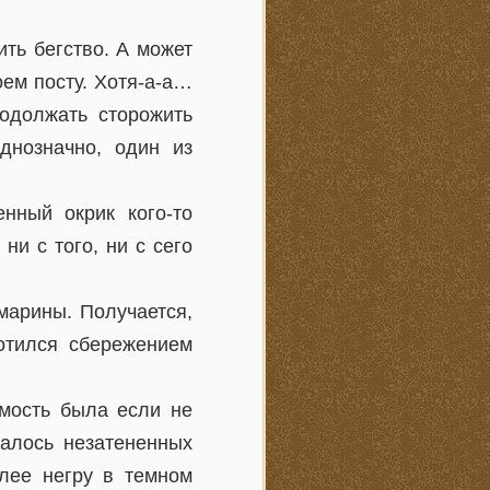
ть бегство. А может
оем посту. Хотя-а-а…
одолжать сторожить
днозначно, один из
нный окрик кого-то
ни с того, ни с сего
марины. Получается,
отился сбережением
имость была если не
салось незатененных
олее негру в темном