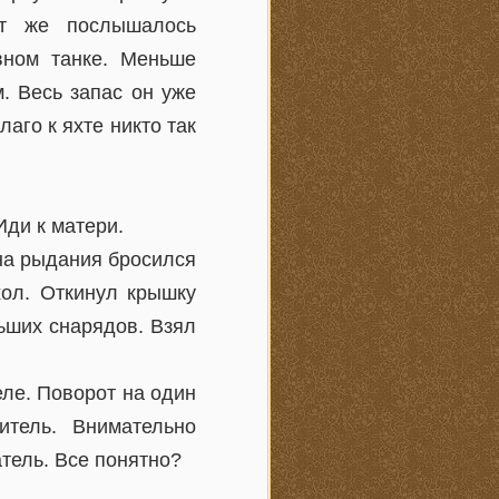
ут же послышалось
вном танке. Меньше
. Весь запас он уже
лаго к яхте никто так
Иди к матери.
 на рыдания бросился
хол. Откинул крышку
льших снарядов. Взял
еле. Поворот на один
итель. Внимательно
атель. Все понятно?