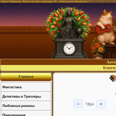
Книга Скиталец. Книга третья, страница 72 – Константин Калбазов
Авт
Книги
Главная
Фантастика
Детективы и Триллеры
18px
−
+
Любовные романы
Приключения