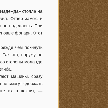
 «Надежда» стояла на
вил. Отпер замок, и
го не поделаешь. При
еновые фонари. Этот
Прежде чем покинуть
 Так что, наружу не
 со стороны мола где
згиба.
тают машины, сразу
ы не смогут сдержать
ите их в кокпит, —