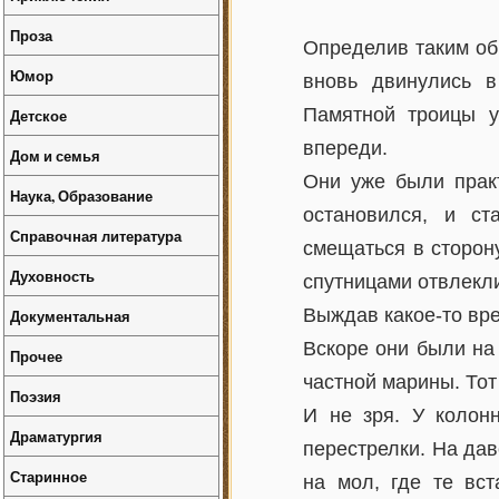
Проза
Определив таким об
Юмор
вновь двинулись в
Памятной троицы у
Детское
впереди.
Дом и семья
Они уже были практ
Наука, Образование
остановился, и ст
Справочная литература
смещаться в сторон
Духовность
спутницами отвлекл
Выждав какое-то вре
Документальная
Вскоре они были на
Прочее
частной марины. Тот
Поэзия
И не зря. У колон
Драматургия
перестрелки. На да
Старинное
на мол, где те вст