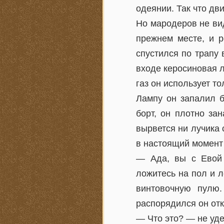
одеянии. Так что дв
Но мародеров не вид
прежнем месте, и р
спустился по трапу 
входе керосиновая 
газ он использует т
Лампу он запалил б
борт, он плотно за
вырвется ни лучика 
в настоящий момент 
— Ада, вы с Евой 
ложитесь на пол и л
винтовочную пулю.
распорядился он от
— Что это? — не уде