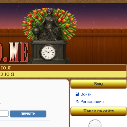
Ю
Я
Э
Ю
Я
Вход
🔐 Войти
»
📝 Регистрация
Поиск по сайту