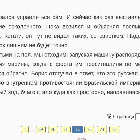
рался управляться сам. И сейчас как раз выставл
ие осколочного. Пока возился и объяснял послы
. Кстати, он тут не видел таких, со свистком. Над
к лишним не будет точно.
тьми на пол. Мы отходим, запуская машину распоря
из марины, когда с форта им просигналили по м
я обратно. Борис отстучал в ответ, что это русская 
во внутреннем противостоянии Бразильской импери
ый ход, благо стало куда как просторно, направляяс
🔢 Страница
1
…
69
70
71
72
73
74
75