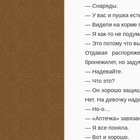
— Снаряды.
— У вас и пушка ест
— Видели на корме 
— Я как-то не подум
— Это потому что вы
Отдавая распоряж
бронежилет, но заду
— Надевайте.
— Что это?
— Он хорошо защищае
Нет. На девочку наде
— Но-о…
— «Аптечка» завязан
— Я все поняла.
— Вот и хорошо.