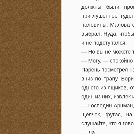
должны были прог
приглушенное гуде
половины. Маловато
выбрал. Нуда, чтобы 
и не подступался.
— Но вы не можете т
— Могу, — спокойно 
Парень посмотрел на
вниз по трапу. Бор
одного из ящиков, о
один из них, извлек
— Господин Арцман, 
щелчок, фугас, на
слушайте, что я гов
— Да.