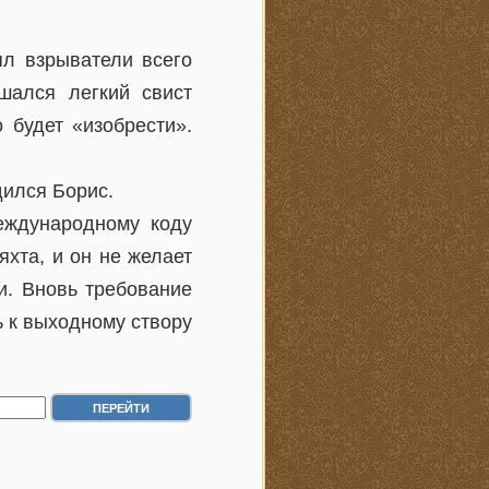
ял взрыватели всего
шался легкий свист
о будет «изобрести».
дился Борис.
еждународному коду
яхта, и он не желает
и. Вновь требование
ь к выходному створу