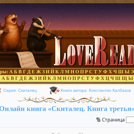
оры:
А
Б
В
Г
Д
Е
Ж
З
И
Й
К
Л
М
Н
О
П
Р
С
Т
У
Ф
Х
Ч
Ш
Ы
Э
:
А
Б
В
Г
Д
Е
Ж
З
И
Й
К
Л
М
Н
О
П
Р
С
Т
У
Ф
Х
Ц
Ч
Ш
Щ
Ы
Серия: Скиталец
Книги автора: Константин Калбазов
Онлайн книга «Скиталец. Книга третья
🔢 Страница