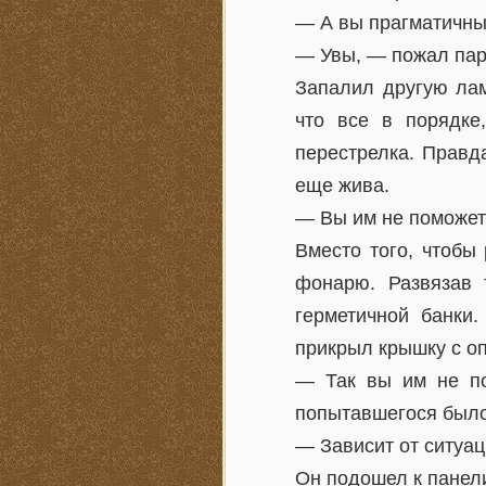
— А вы прагматичны
— Увы, — пожал пар
Запалил другую лам
что все в порядке
перестрелка. Правд
еще жива.
— Вы им не поможет
Вместо того, чтобы
фонарю. Развязав 
герметичной банки
прикрыл крышку с о
— Так вы им не по
попытавшегося было
— Зависит от ситуац
Он подошел к панел