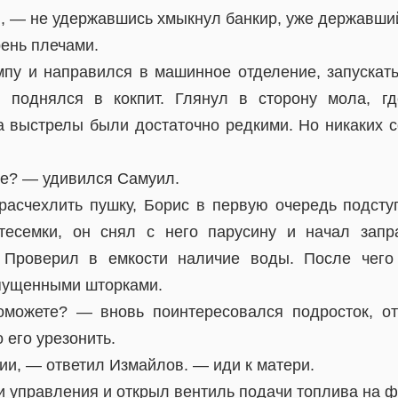
, — не удержавшись хмыкнул банкир, уже державший
ень плечами.
пу и направился в машинное отделение, запускать
, поднялся в кокпит. Глянул в сторону мола, г
а выстрелы были достаточно редкими. Но никаких с
е? — удивился Самуил.
 расчехлить пушку, Борис в первую очередь подсту
тесемки, он снял с него парусину и начал запр
. Проверил в емкости наличие воды. После чего 
пущенными шторками.
можете? — вновь поинтересовался подросток, отт
 его урезонить.
ии, — ответил Измайлов. — иди к матери.
и управления и открыл вентиль подачи топлива на ф