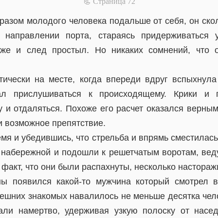
📃 Cтраница 72
разом молодого человека подальше от себя, он скол
 направлении порта, стараясь придерживаться у
же и след простыл. Но никаких сомнений, что о
ически на месте, когда впереди вдруг вспыхнула
ал прислушиваться к происходящему. Крики и 
у и отдаляться. Похоже его расчет оказался верным
и возможное препятствие.
мя и убедившись, что стрельба и впрямь сместилась
 набережной и подошли к решетчатым воротам, ве
 факт, что они были распахнуты, несколько настораж
ны появился какой-то мужчина который смотрел в
вешних знакомых навалилось не меньше десятка чело
али намертво, удерживая узкую полоску от насе