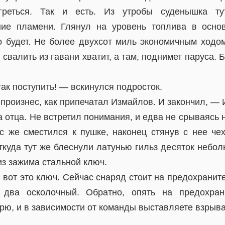
реться. Так и есть. Из утробы суденышка т
ние пламени. Глянул на уровень топлива в осно
 будет. Не более двухсот миль экономичным ходом
свалить из гавани хватит, а там, поднимет паруса. Б
ак поступить! — вскинулся подросток.
произнес, как припечатал Измайлов. И закончил, — 
 отца. Не встретил понимания, и едва не срываясь
ис же сместился к пушке, наконец стянув с нее че
ткуда тут же блеснули латунью гильз десяток небо
 из зажима стальной ключ.
вот это ключ. Сейчас снаряд стоит на предохранит
 два осколочный. Обратно, опять на предохран
орю, и в зависимости от команды выставляете взрыв