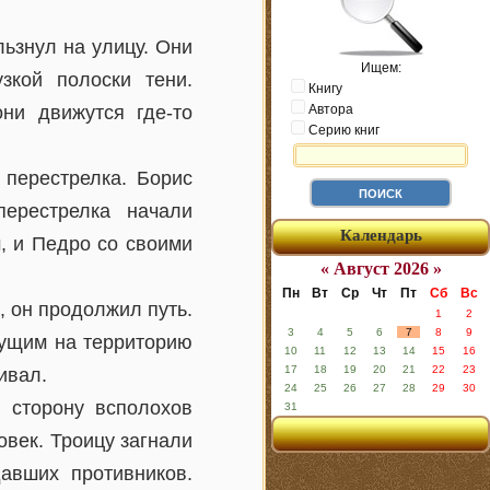
ьзнул на улицу. Они
Ищем:
зкой полоски тени.
Книгу
ни движутся где-то
Автора
Серию книг
 перестрелка. Борис
перестрелка начали
Календарь
, и Педро со своими
« Август 2026 »
Пн
Вт
Ср
Чт
Пт
Сб
Вс
, он продолжил путь.
1
2
3
4
5
6
7
8
9
дущим на территорию
10
11
12
13
14
15
16
17
18
19
20
21
22
23
ивал.
24
25
26
27
28
29
30
 сторону всполохов
31
век. Троицу загнали
давших противников.