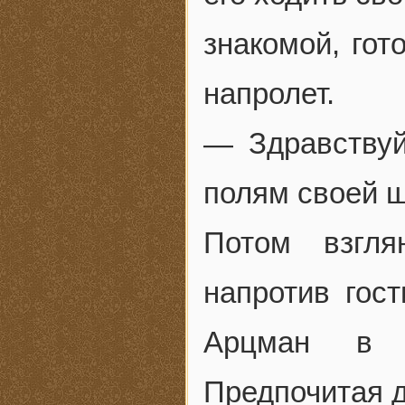
знакомой, гот
напролет.
— Здравствуй
полям своей ш
Потом взгля
напротив гос
Арцман в н
Предпочитая д