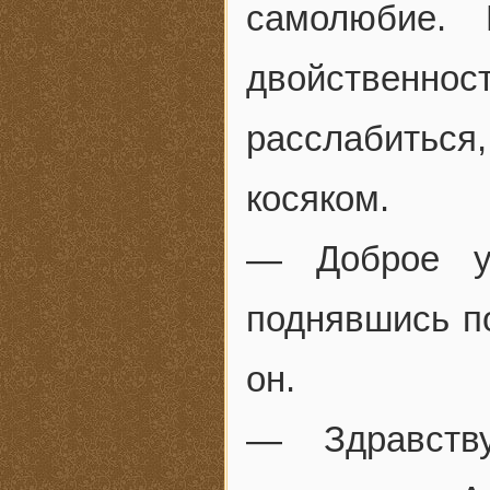
самолюбие.
двойственно
расслабиться
косяком.
— Доброе у
поднявшись по
он.
— Здравств