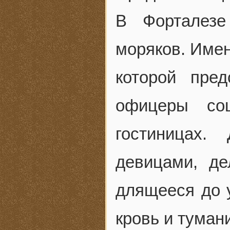
В Форталезе
моряков. Имен
которой пре
офицеры со
гостиницах.
девицами, д
длящееся до у
кровь и туман