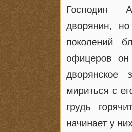
Господин А
дворянин, но
поколений б
офицеров он
дворянское 
мириться с ег
грудь горяч
начинает у ни