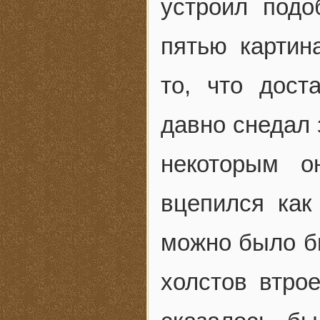
устроил подо
пятью картин
то, что дост
давно снедал 
некоторым о
вцепился как
можно было бы
холстов втрое