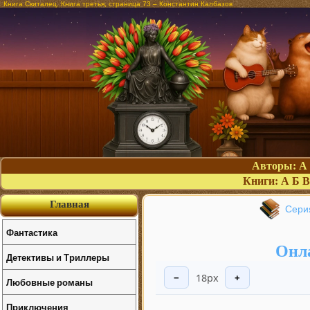
Книга Скиталец. Книга третья, страница 73 – Константин Калбазов
Авторы:
А
Книги:
А
Б
В
Главная
Сери
Фантастика
Онла
Детективы и Триллеры
18px
−
+
Любовные романы
Приключения