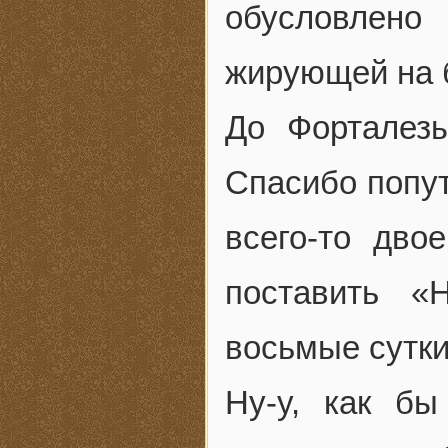
обусловлено
жирующей на б
До Форталез
Спасибо попут
всего-то дво
поставить «
восьмые сутки
Ну-у, как б