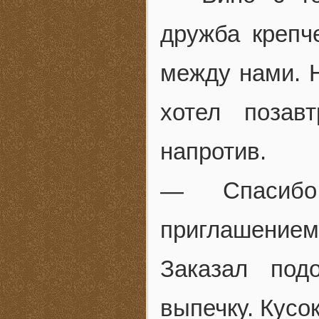
дружба крепч
между нами. Н
хотел позав
напротив.
— Спасибо
приглашением
Заказал под
выпечку. Кусо