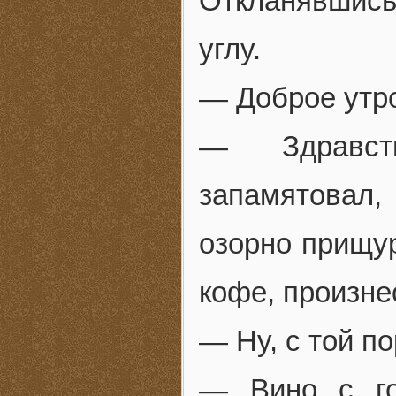
Откланявшись
углу.
— Доброе утро
— Здравст
запамятовал,
озорно прищур
кофе, произне
— Ну, с той п
— Вино с го