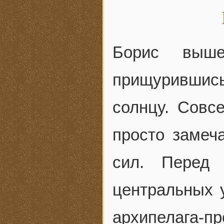
Борис выше
прищурившись
солнцу. Совс
просто замеч
сил. Перед
центральных 
архипелага-