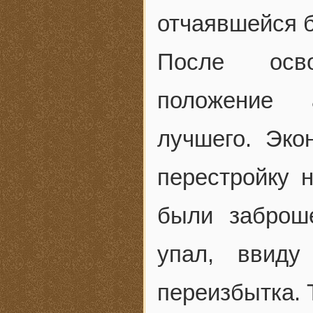
отчаявшейся б
После осво
положение 
лучшего. Эко
перестройку 
были заброш
упал, ввиду
переизбытка. Т