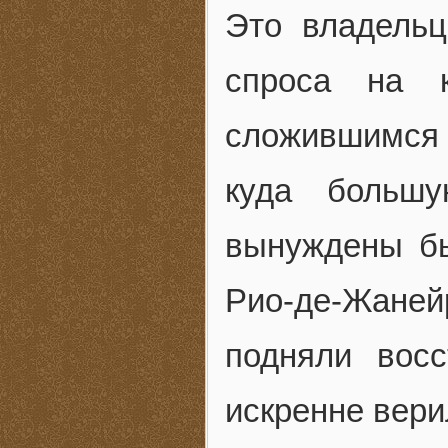
Это владельц
спроса на к
сложившимся 
куда большу
вынуждены бы
Рио-де-Жанейр
подняли восс
искренне вери