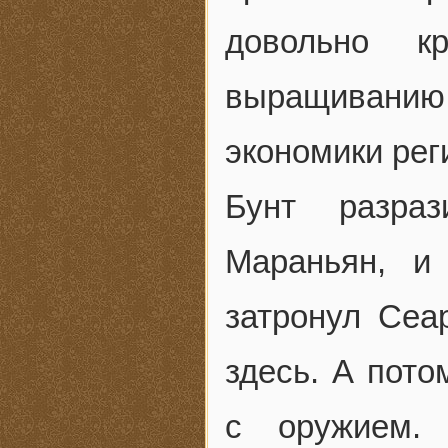
довольно кр
выращиванию х
экономики рег
Бунт разра
Мараньян, и
затронул Сеа
здесь. А пот
с оружием.