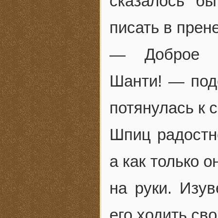
сказалось бы
писать в прен
— Доброе у
Шанти! — подс
потянулась к с
Шпиц радостно
а как только 
на руки. Изу
его ходить св