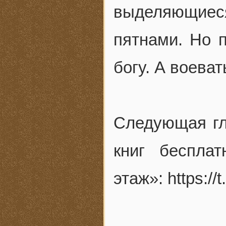
выделяющие
пятнами. Но 
богу. А воеват
Следующая гл
книг беспла
этаж»: https:/