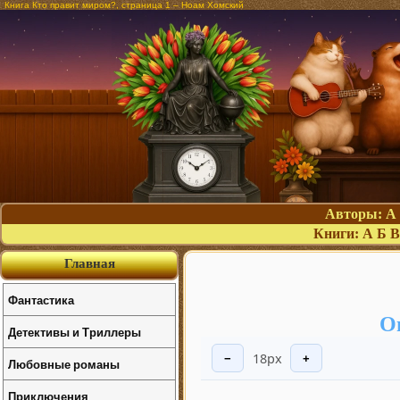
Книга Кто правит миром?, страница 1 – Ноам Хомский
Авторы:
А
Книги:
А
Б
В
Главная
Фантастика
О
Детективы и Триллеры
18px
−
+
Любовные романы
Приключения