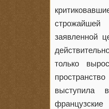
критиковавш
строжайшей
заявленной ц
действитель
только выро
пространств
выступила 
французски