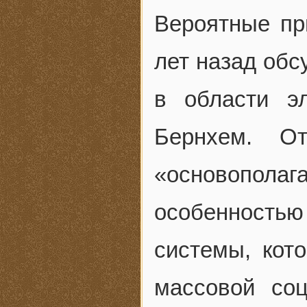
Вероятные пр
лет назад обс
в области э
Бернхем. О
«основопо
особенност
системы, кот
массовой соц