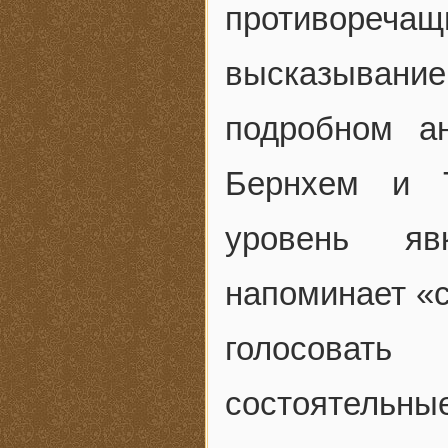
противоре
высказывани
подробном а
Бернхем и Т
уровень яв
напоминает «с
голосовать
состоятельн