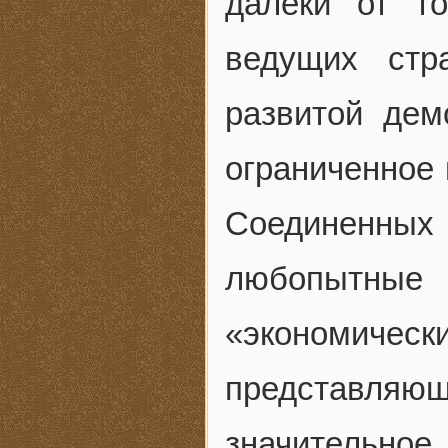
далеки от то
ведущих стр
развитой дем
ограниченное 
Соединенных 
любопытны
«экономическ
представляю
значительное