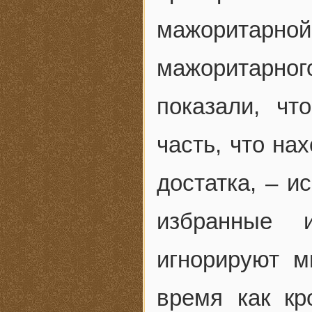
мажоритарно
мажоритарног
показали, чт
часть, что на
достатка, – и
избранные 
игнорируют м
время как кр