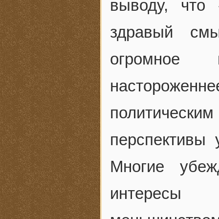
выводу, что
здравый смы
огромное 
настороженн
политическ
перспективы 
Многие убеж
интересы 