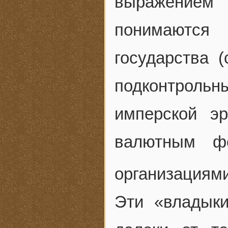
выражением
понимаются
государства 
подконтрол
имперской э
валютным ф
организациям
Эти «владыки