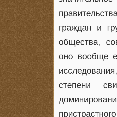
правительств
граждан и гр
общества, со
оно вообще е
исследования
степени св
доминирова
пристрастн