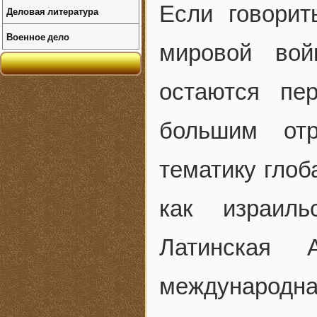
Если говорит
Деловая литература
Военное дело
мировой во
остаются пе
большим от
тематику глоб
как израиль
Латинская 
международн