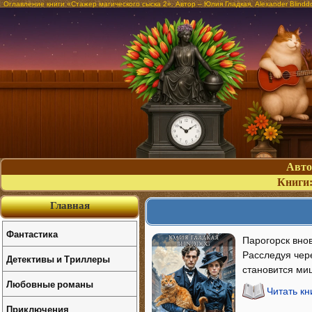
Оглавление книги «Стажер магического сыска 2». Автор – Юлия Гладкая, Alexander Blindd
Авт
Книги
Главная
Фантастика
Парогорск внов
Расследуя чере
Детективы и Триллеры
становится ми
Любовные романы
Читать кн
Приключения