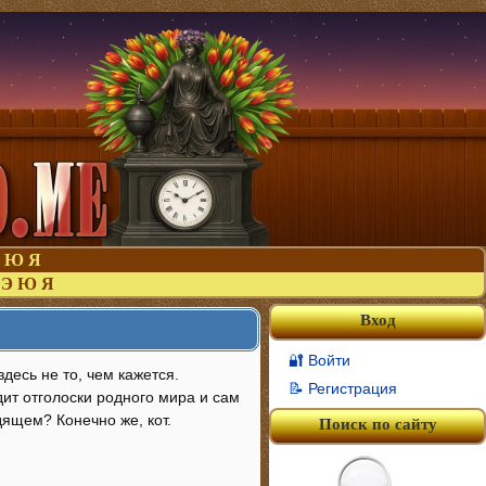
Ю
Я
Э
Ю
Я
Вход
🔐 Войти
десь не то, чем кажется.
📝 Регистрация
дит отголоски родного мира и сам
ящем? Конечно же, кот.
Поиск по сайту