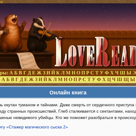
og
оры:
А
Б
В
Г
Д
Е
Ж
З
И
Й
К
Л
М
Н
О
П
Р
С
Т
У
Ф
Х
Ч
Ш
Ы
Э
:
А
Б
В
Г
Д
Е
Ж
З
И
Й
К
Л
М
Н
О
П
Р
С
Т
У
Ф
Х
Ц
Ч
Ш
Щ
Ы
Онлайн книга
ь окутан туманом и тайнами. Даже смерть от сердечного приступа з
ду странных происшествий, Глеб сталкивается с сектантами, нахо
шенью невидимого убийцы. Кто же поможет разобраться в происход
игу «Стажер магического сыска 2»