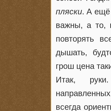
пляски
. А ещё
важны, а то,
повторять вс
дышать, буд
грош цена так
Итак, руки
направленных
всегда ориент