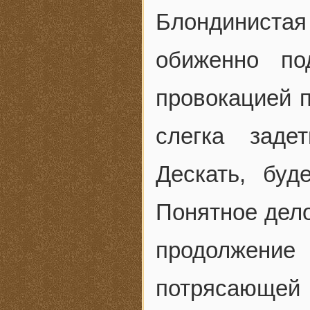
Блондинистая 
обиженно по
провокацией 
слегка заде
Дескать, буд
Понятное дело
продолжени
потрясающей