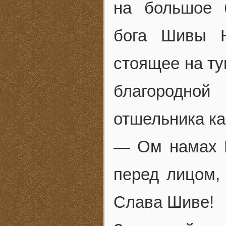
на большое 
бога Шивы Н
стоящее на ту
благородно
отшельника ка
— Ом намах 
перед лицом,
Слава Шиве!