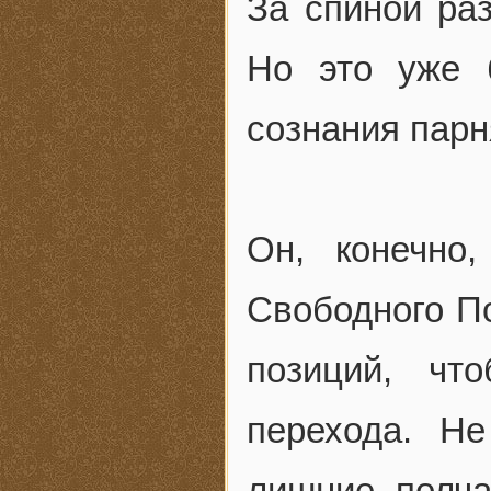
За спиной ра
Но это уже 
сознания парн
Он, конечно
Свободного По
позиций, чт
перехода. Н
лишние полча