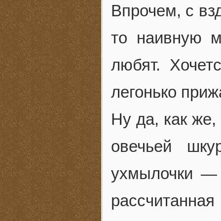
Впрочем, с вз
то наивную 
любят. Хочетс
легонько при
Ну да, как же
овечьей шку
ухмылочки — 
рассчитанная 