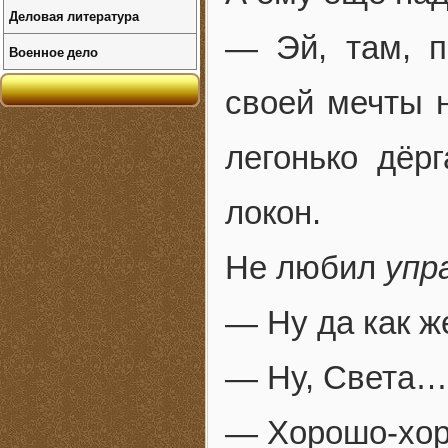
Деловая литература
— Эй, там, 
Военное дело
своей мечты 
легонько дёр
локон.
Не любил
упр
— Ну да как 
— Ну, Света… 
— Хорошо-хо