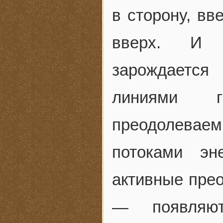
в сторону, вв
вверх. И п
зарождается
линиями г
преодолевае
потоками эн
активные прео
— появляют