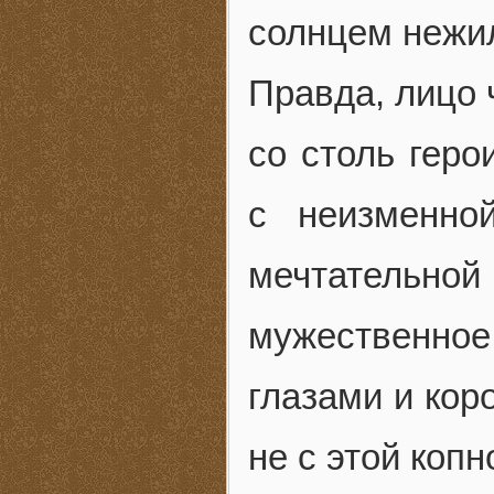
солнцем нежил
Правда, лицо 
со столь гер
с неизменной
мечтательно
мужественное
глазами и кор
не с этой коп