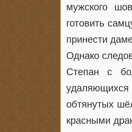
мужского шо
готовить самц
принести даме
Однако следов
Степан с бо
удаляющихся
обтянутых шё
красными драк