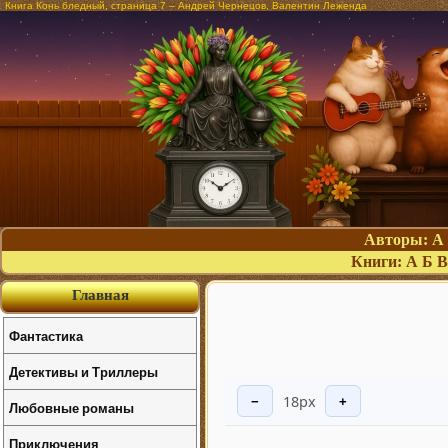
Книга Конь бледный, страница 7 – Андрей Чернецов, Валентин Леженда
Авторы:
А
Книги:
А
Б
В
Главная
Фантастика
Детективы и Триллеры
18px
−
+
Любовные романы
Приключения