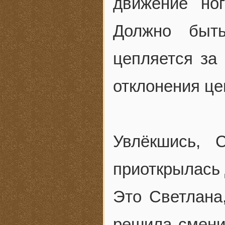
движение ног
Должно быть
цепляется за
отклонения це
Увлёкшись, 
приоткрылась 
Это Светлана
решила смени