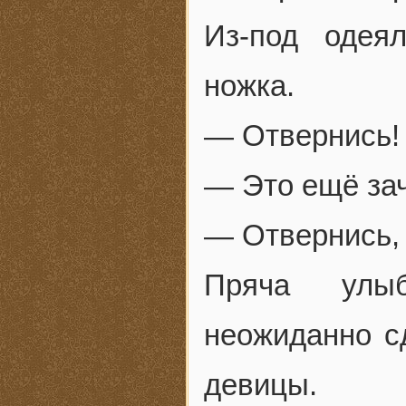
Из-под одея
ножка.
— Отвернись!
— Это ещё за
— Отвернись, 
Пряча улыб
неожиданно с
девицы.