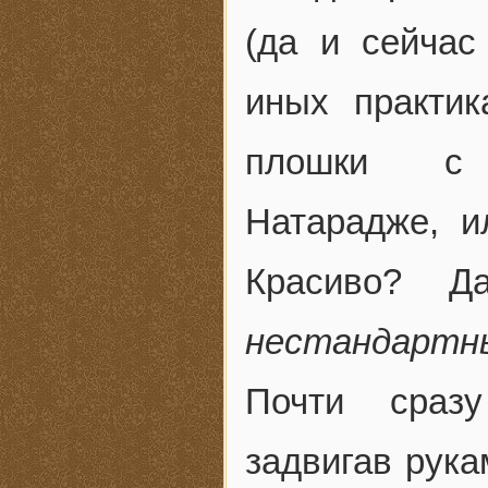
(да и сейчас
иных практик
плошки с 
Натарадже, и
Красиво? Д
нестандартн
Почти сразу
задвигав рук