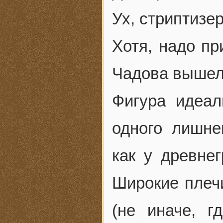
Ух, стриптизе
Хотя, надо пр
Чадова вышел
Фигура идеал
одного лишне
как у древнег
Широкие плеч
(не иначе, г