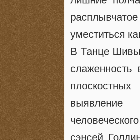
расплывчатое
уместиться ка
В Танце Шивы
слаженность 
плоскостных
выявление 
человеческого
сэнсей Голди