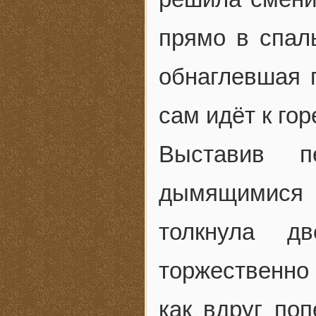
прямо в спал
обнаглевшая г
сам идёт к гор
Выставив 
дымящимися
толкнула д
торжественно 
как вдруг поп