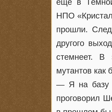
ещё в Тёмной
НПО «Кристалл
прошли. След
другого выход
стемнеет. В
мутантов как
— Я на базу
проговорил Ш
в прошлом бы