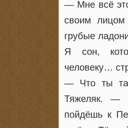
— Мне всё эт
своим лицом
грубые ладон
Я сон, кото
человеку… ст
— Что ты та
Тяжеляк. — 
пойдёшь к Пе