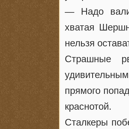
— Надо вали
хватая Шершн
нельзя остав
Страшные р
удивительным 
прямого попад
краснотой.
Сталкеры поб