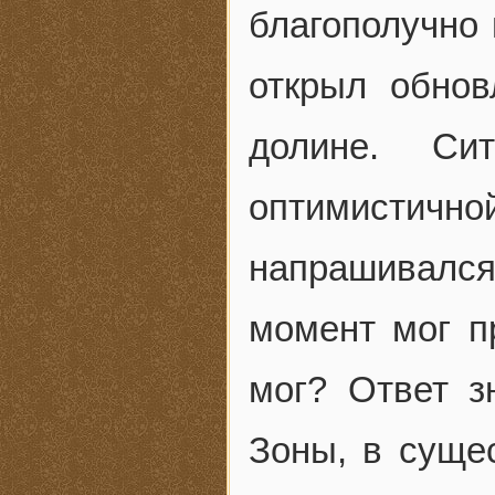
благополучно 
открыл обно
долине. Сит
оптимистич
напрашивался
момент мог п
мог? Ответ з
Зоны, в суще