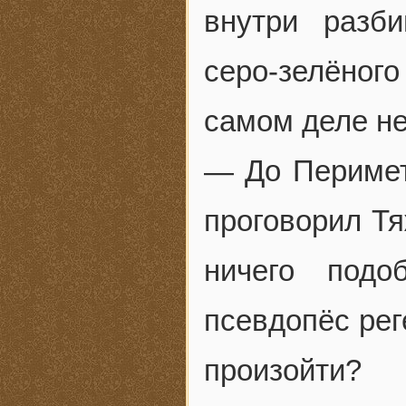
внутри разб
серо-зелёног
самом деле н
— До Перимет
проговорил Тя
ничего подо
псевдопёс рег
произойти?