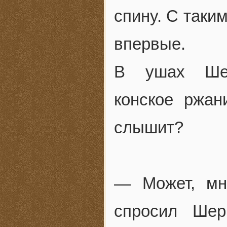
спину. С таки
впервые.
В ушах Шер
конское ржан
слышит?
— Может, мн
спросил Шер