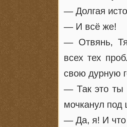
— Долгая ист
— И всё же!
— Отвянь, Тя
всех тех проб
свою дурную г
— Так это ты
мочканул под
— Да, я! И чт