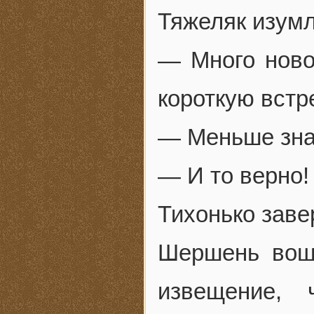
Тяжеляк изумл
— Много новог
короткую вст
— Меньше зн
— И то верно!
Тихонько зав
Шершень вошё
извещение,