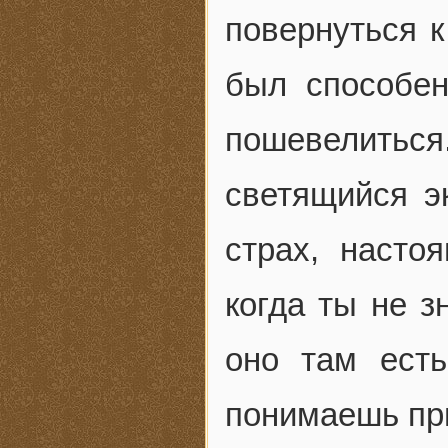
повернуться 
был способен
пошевелить
светящийся э
страх, насто
когда ты не з
оно там есть
понимаешь при