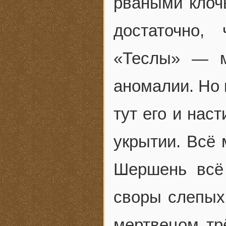
рваными клочь
достаточно,
«Теслы» — м
аномалии. Но 
тут его и нас
укрытии. Всё 
Шершень всё
своры слепых
мертвецом тр