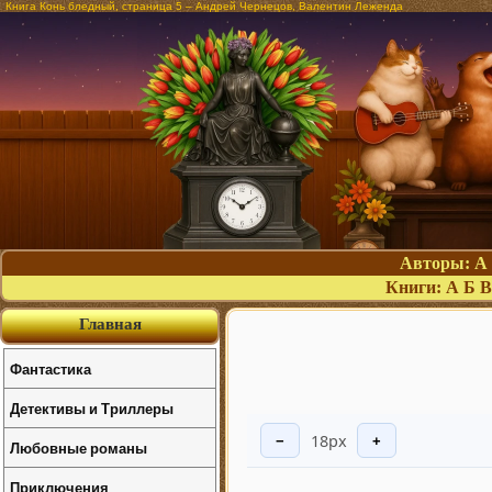
Книга Конь бледный, страница 5 – Андрей Чернецов, Валентин Леженда
Авторы:
А
Книги:
А
Б
В
Главная
Фантастика
Детективы и Триллеры
18px
−
+
Любовные романы
Приключения