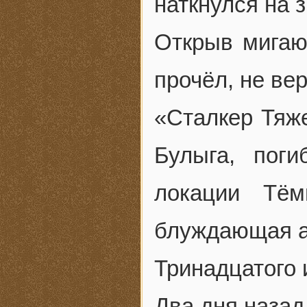
наткнулся на 
Открыв мигаю
прочёл, не ве
«Сталкер Тяж
Булыга, пог
локации Тё
блуждающая а
Тринадцатого 
Два дня назад