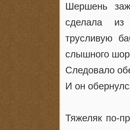
Шершень заж
сделала из
трусливую б
слышного шор
Следовало об
И он обернул
Тяжеляк по-пр