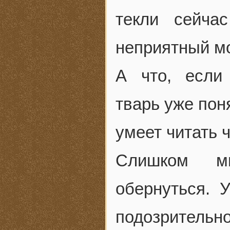
текли сейча
неприятный м
А что, если
тварь уже пон
умеет читать 
Слишком мн
обернуться. 
подозритель