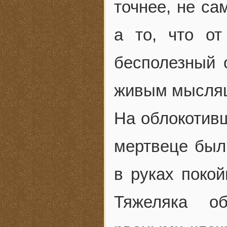
точнее, не са
а то, что от
бесполезный 
живым мыслящ
На облокотив
мертвеце был
в руках поко
Тяжеляка об