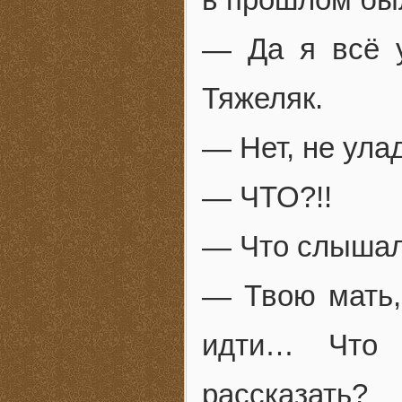
— Да я всё у
Тяжеляк.
— Нет, не ула
— ЧТО?!!
— Что слышал
— Твою мать,
идти… Что 
рассказать?