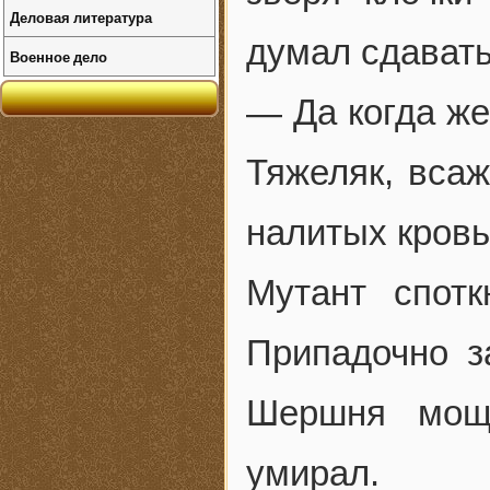
Деловая литература
думал сдавать
Военное дело
— Да когда ж
Тяжеляк, вса
налитых кровь
Мутант спотк
Припадочно з
Шершня мощ
умирал.