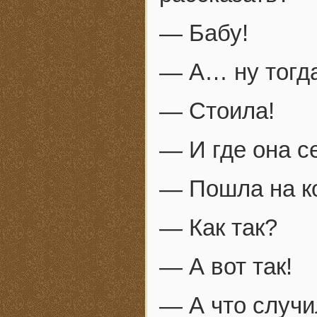
— Бабу!
— А… ну тогда
— Стоила!
— И где она с
— Пошла на к
— Как так?
— А вот так!
— А что случ