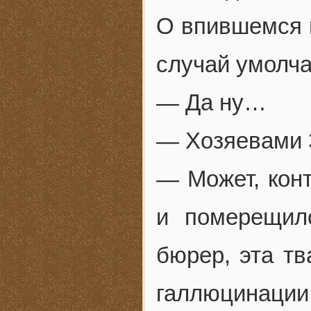
О впившемся в
случай умолча
— Да ну…
— Хозяевами 
— Может, конт
и померещил
бюрер, эта т
галлюцинаци