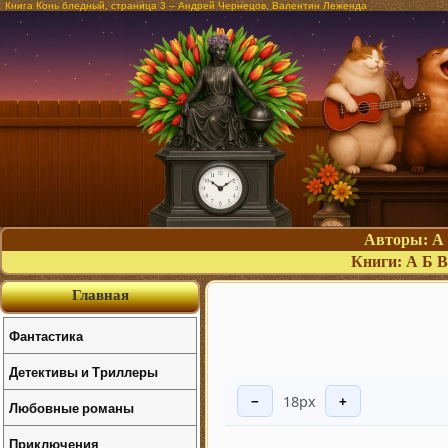
Книга Конь бледный, страница 3 – Андрей Чернецов, Валентин Леженда
Авторы:
А
Книги:
А
Б
В
Главная
Фантастика
Детективы и Триллеры
18px
−
+
Любовные романы
Приключения