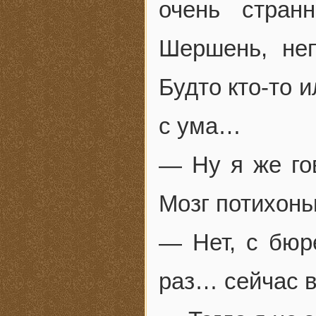
очень стра
Шершень, не
Будто кто-то 
с ума…
— Ну я же го
Мозг потихон
— Нет, с бюр
раз… сейчас в