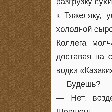
разгрузку сух
к Тяжеляку, 
холодной сыро
Коллега молч
доставая на 
водки «Казаки
— Будешь?
— Нет, возд
Шершень.