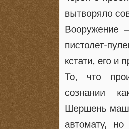
вытворяло со
Вооружение —
пистолет-пу
кстати, его и 
То, что про
сознании ка
Шершень маши
автомату, но