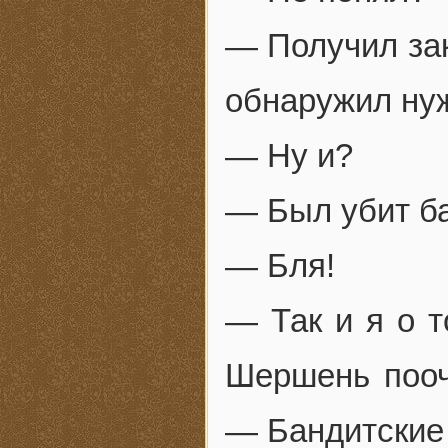
— Получил зак
обнаружил ну
— Ну и?
— Был убит б
— Бля!
— Так и я о т
Шершень пооч
— Бандитские