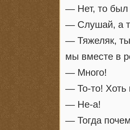
— Нет, то бы
— Слушай, а 
— Тяжеляк, ты
мы вместе в р
— Много!
— То-то! Хоть
— Не-а!
— Тогда почем