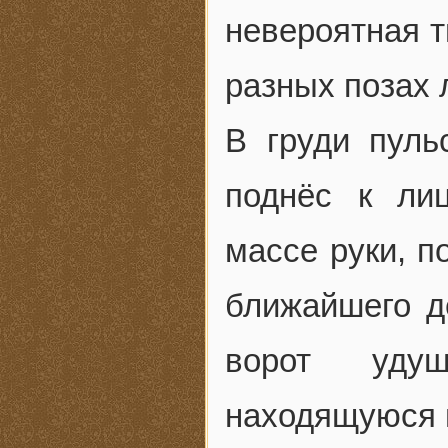
невероятная т
разных позах 
В груди пуль
поднёс к ли
массе руки, п
ближайшего д
ворот удуш
находящуюся п