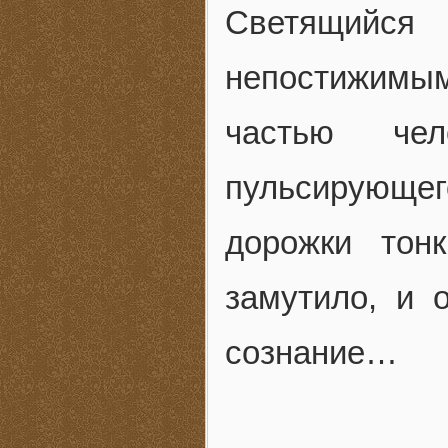
Светящийся
непостижимым
частью чел
пульсирующе
дорожки тон
замутило, и 
сознание…