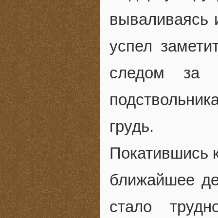
вываливаясь и
успел заметит
следом за 
подствольника
грудь.
Покатившись к
ближайшее де
стало трудн