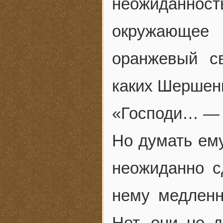
неожиданнос
окружающее
оранжевый с
каких Шершень
«Господи… — п
Но думать ему
неожиданно с
нему медленн
Нет, они не 