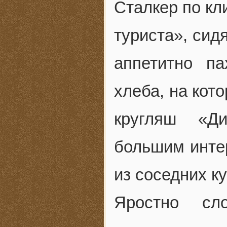
Сталкер по кл
туриста», сид
аппетитно п
хлеба, на кот
кругляш «Ди
большим инте
из соседних к
Яростно сл