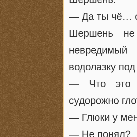
— Да ты чё… 
Шершень не 
невредимый
водолазку под
— Что это 
судорожно гло
— Глюки у мен
— Не понял?