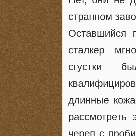
странном зав
Оставшийся г
сталкер мгн
сгустки 
квалифициров
длинные кожа
рассмотреть
череп с проб