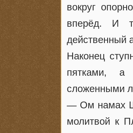
вокруг опорн
вперёд. И т
действенный а
Наконец ступ
пятками, а
сложенными л
— Ом намах Ш
молитвой к 