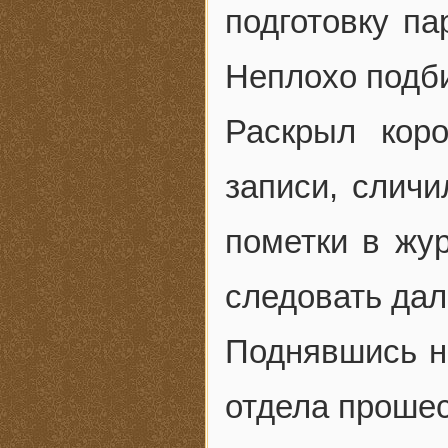
подготовку па
Неплохо подби
Раскрыл коро
записи, слич
пометки в жу
следовать да
Поднявшись на
отдела прошес