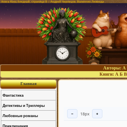
Книга Конь бледный, страница 8 – Андрей Чернецов, Валентин Леженда
Авторы:
А
Книги:
А
Б
В
Главная
Фантастика
Детективы и Триллеры
18px
−
+
Любовные романы
Приключения