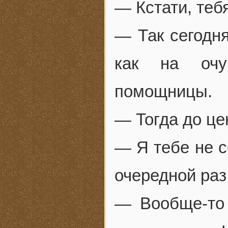
— Кстати, теб
— Так сегодня
как на очу
помощницы.
— Тогда до це
— Я тебе не с
очередной раз
— Вообще-то 