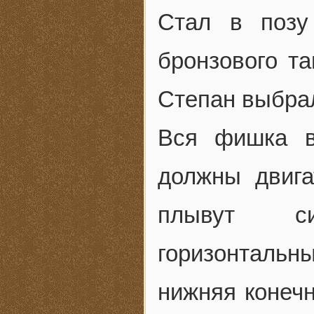
Стал в позу
бронзового та
Степан выбрал
Вся фишка в
должны двига
плывут си
горизонталь
нижняя конеч