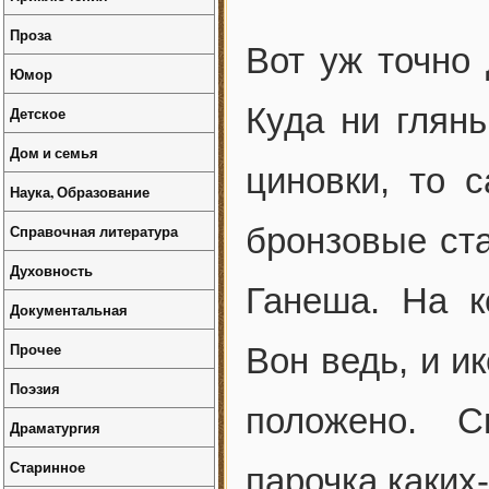
Проза
Вот уж точно 
Юмор
Куда ни глян
Детское
Дом и семья
циновки, то 
Наука, Образование
Справочная литература
бронзовые ста
Духовность
Ганеша. На к
Документальная
Прочее
Вон ведь, и и
Поэзия
положено. С
Драматургия
Старинное
парочка каких-