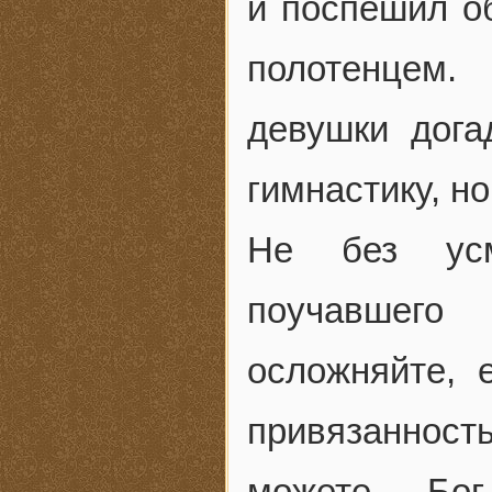
и поспешил о
полотенцем
девушки дога
гимнастику, но
Не без усм
поучавшего
осложняйте, 
привязанност
можете — Бог