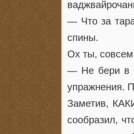
ваджвайрочани
— Что за тар
спины.
Ох ты, совсем
— Не бери в 
упражнения. П
Заметив, КАК
сообразил, чт