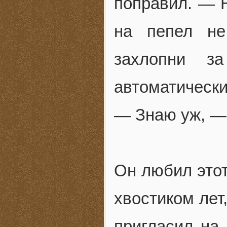
поправил. — Н
на пепел не
захлопни з
автоматически
— Знаю уж, — 
Он любил этот
хвостиком лет,
пригласил на 