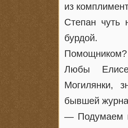
из комплимент
Степан чуть 
бурдой.
Помощником?
Любы Елисе
Могилянки, з
бывшей журнал
— Подумаем н