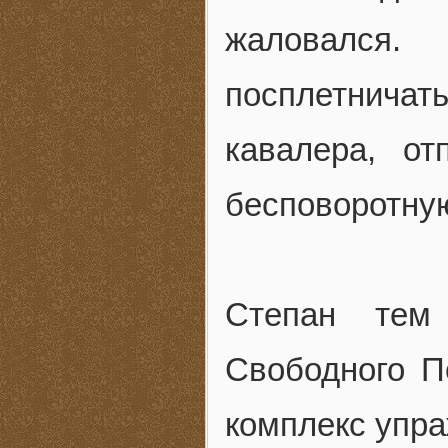
жаловался
посплетнича
кавалера, о
бесповоротну
Степан тем
Свободного П
комплекс упр