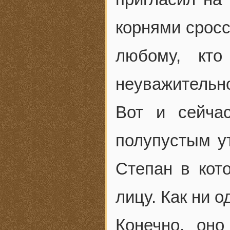
корнями сросс
любому, кто
неуважительно
Вот и сейча
полупустым у
Степан в кото
лицу. Как ни о
Конечно, он