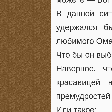
В данной си
удержался б
любимого Ома
Что бы он вы
Наверное, чт
красавицей 
премудростей 
Или такое: