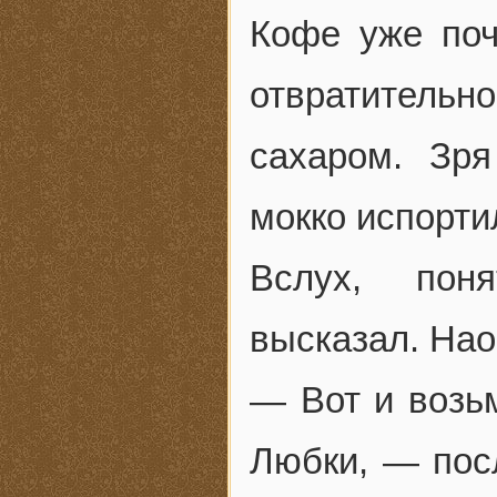
Кофе уже поч
отвратитель
сахаром. Зр
мокко испорти
Вслух, пон
высказал. Нао
— Вот и возь
Любки, — пос