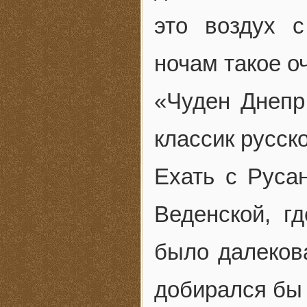
это воздух 
ночам такое о
«Чуден Днепр
классик русск
Ехать с Русан
Веденской, г
было далекова
добирался бы 