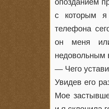
опозданием пр
с которым я
телефона сего
он меня ил
недовольным в
— Чего устав
Увидев его ра
Мое застывше
и я склонила г