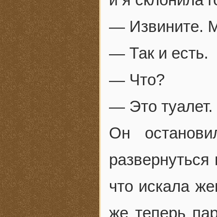
— Извините. М
— Так и есть.
— Что?
— Это туалет.
Он останови
развернуться 
что искала же
же теперь пар