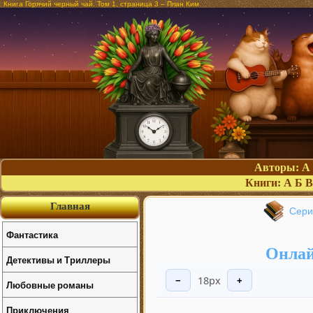
Книга Горячий черный чай. Том 1, страница 3 – Ппан Ким
Авторы:
А
Книги:
А
Б
В
Главная
Сери
Фантастика
Онлай
Детективы и Триллеры
18px
−
+
Любовные романы
Приключения