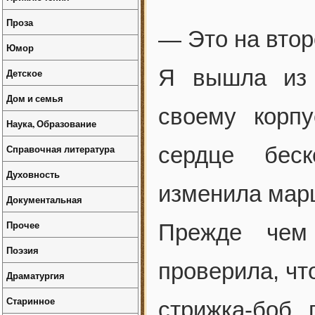
Проза
— Это на втор
Юмор
Я вышла из 
Детское
Дом и семья
своему корп
Наука, Образование
Справочная литература
сердце беск
Духовность
изменила марш
Документальная
Прочее
Прежде чем
Поэзия
проверила, что
Драматургия
Старинное
стрижка-боб, 