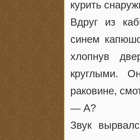
курить снаруж
Вдруг из каб
синем капюшо
хлопнув две
круглыми. О
раковине, смо
— А?
Звук вырвал