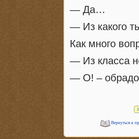
— Да…
— Из какого т
Как много вопр
— Из класса н
— О! – обрадо
1
Вернуться к п