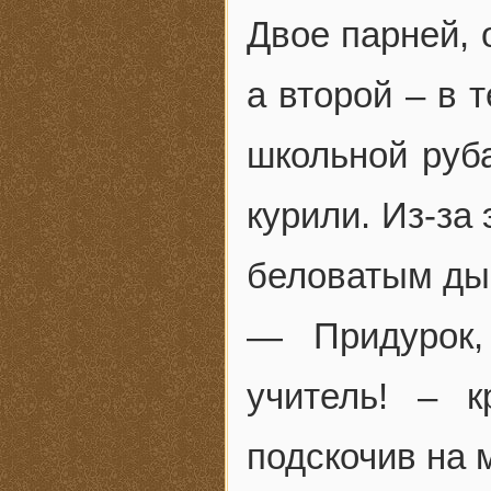
Двое парней, 
а второй – в 
школьной руба
курили. Из-за
беловатым ды
— Придурок,
учитель! – к
подскочив на 