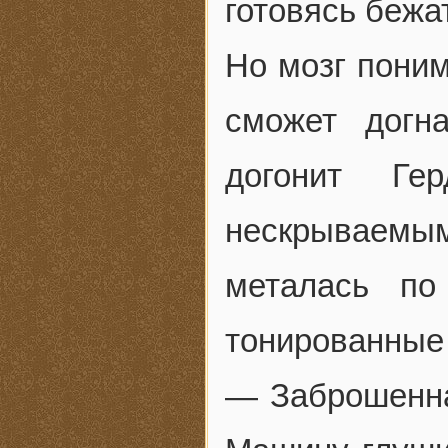
готовясь бежа
Но мозг поним
сможет догн
догонит Ге
нескрываемы
металась по
тонированные 
— Заброшенна