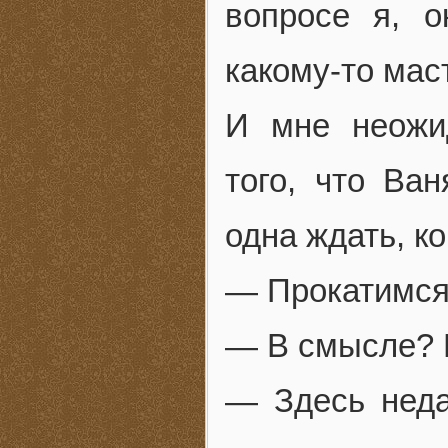
вопросе я, о
какому-то мас
И мне неожи
того, что Ван
одна ждать, к
— Прокатимся
— В смысле? 
— Здесь неда