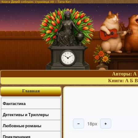
Книга Дикий соблазн, страница 48 – Тата Кит
Авторы:
А
Книги:
А
Б
В
Главная
Фантастика
Детективы и Триллеры
18px
−
+
Любовные романы
Приключения