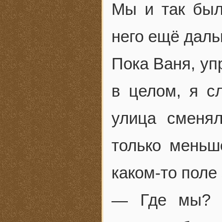
Мы и так был
него ещё даль
Пока Ваня, уп
в целом, я с
улица сменял
только меньш
каком-то поле 
— Где мы? —