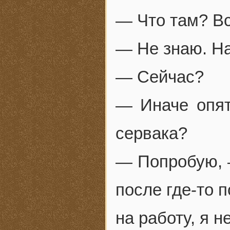
— Что там? В
— Не знаю. На
— Сейчас?
— Иначе опят
сервака?
— Попробую, —
после где-то 
на работу, я н