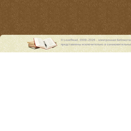
© LoveRead, 2009–2026 - электронная библиоте
представлены исключительно в ознакомительных 