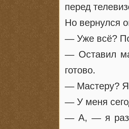
перед телевиз
Но вернулся о
— Уже всё? По
— Оставил ма
готово.
— Мастеру? Я
— У меня сего
— А, — я раз