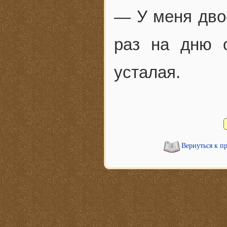
— У меня двое
раз на дню о
усталая.
Вернуться к п