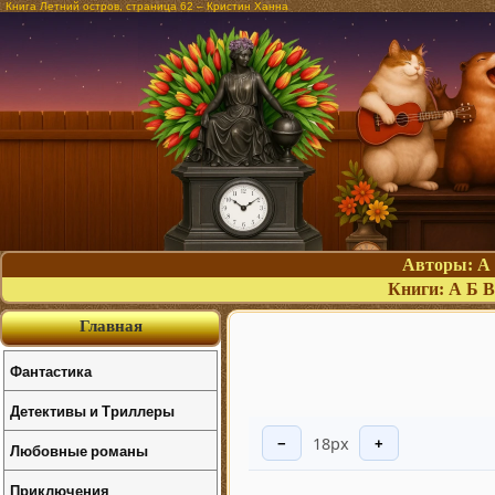
Книга Летний остров, страница 62 – Кристин Ханна
Авторы:
А
Книги:
А
Б
В
Главная
Фантастика
Детективы и Триллеры
18px
−
+
Любовные романы
Приключения