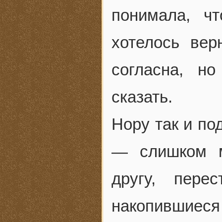
понимала, ч
хотелось вер
согласна, н
сказать.
Нору так и по
— слишком м
другу, пере
накопившиеся