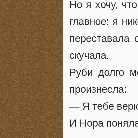
Но я хочу, чт
главное: я ни
переставала 
скучала.
Руби долго м
произнесла:
— Я тебе вер
И Нора поняла