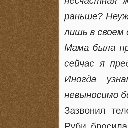
несчастная 
раньше? Неуж
лишь в своем
Мама была пр
сейчас я пре
Иногда узн
невыносимо б
Зазвонил тел
Руби бросила