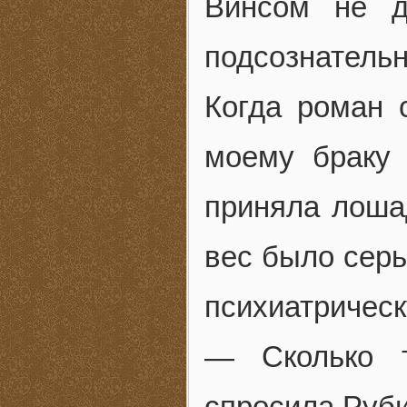
Винсом не д
подсознательн
Когда роман 
моему браку 
приняла лошад
вес было серь
психиатрическ
— Сколько 
спросила Руби