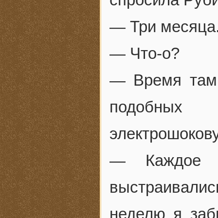
— Три месяца
— Что-о?
— Время там 
подобных 
электрошоков
— Каждое у
выстраивалис
неделю я заб