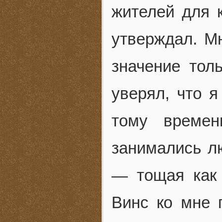
жителей для к
утверждал. М
значение тол
уверял, что 
тому време
занимались л
— тощая как 
Винс ко мне 