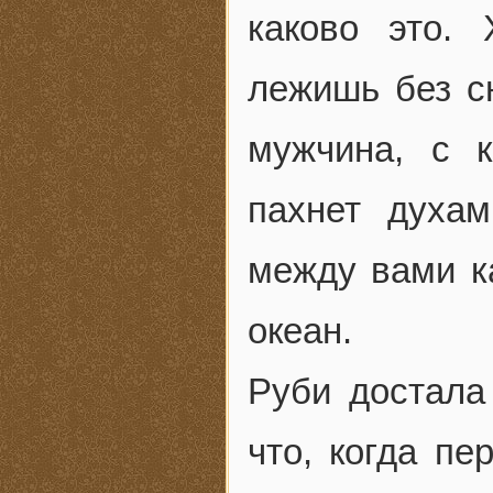
каково это. 
лежишь без с
мужчина, с 
пахнет духа
между вами к
океан.
Руби достала
что, когда пе