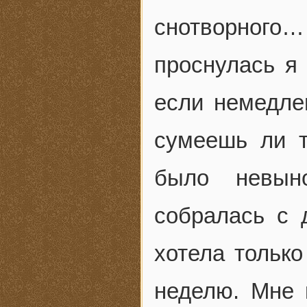
снотворного… 
проснулась я 
если немедле
сумеешь ли т
было невыно
собралась с 
хотела только
неделю. Мне 