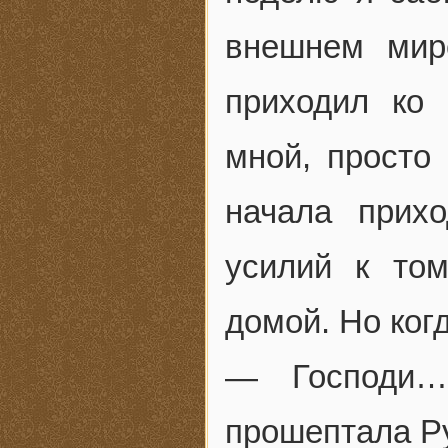
внешнем мир
приходил ко
мной, просто 
начала прих
усилий к том
домой. Но ког
— Господи…
прошептала Р