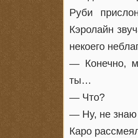
Руби прислон
Кэролайн зву
некоего небла
— Конечно, м
ты…
— Что?
— Ну, не знаю
Каро рассмеял