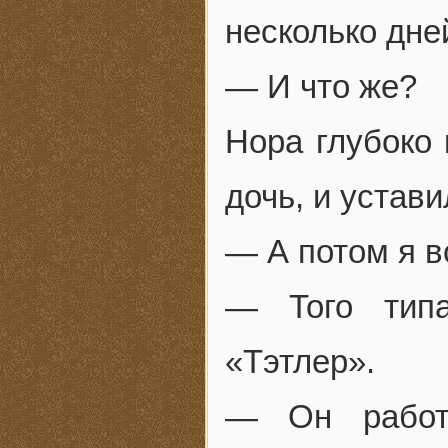
несколько дне
— И что же?
Нора глубоко 
дочь, и устави
— А потом я в
— Того типа
«Тэтлер».
— Он работ