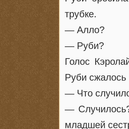
трубке.
— Алло?
— Руби?
Голос Кэролай
Руби сжалось 
— Что случил
— Случилось?
младшей сестр