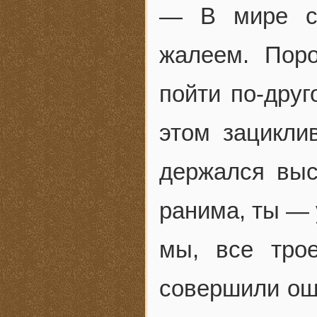
— В мире сл
жалеем. Пор
пойти по-дру
этом зацикли
держался выс
ранима, ты — 
мы, все тро
совершили ош