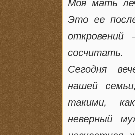
Моя мать леч
Это ее после
откровений
сосчитать.
Сегодня ве
нашей семьи
такими, ка
неверный му