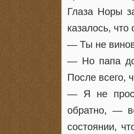
Глаза Норы з
казалось, что
— Ты не винов
— Но папа до
После всего, 
— Я не прос
обратно, — 
состоянии, чт