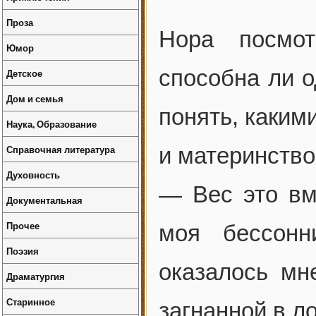
Проза
Нора посмо
Юмор
способна ли 
Детское
Дом и семья
понять, каким
Наука, Образование
Справочная литература
и материнство
Духовность
— Вес это вм
Документальная
Прочее
моя бессонн
Поэзия
оказалось мн
Драматургия
Старинное
загнанной в л