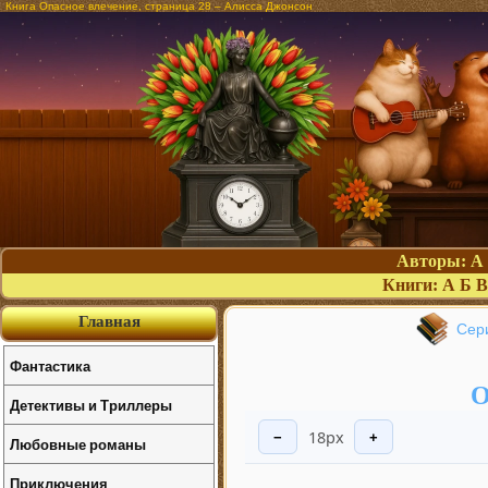
Книга Опасное влечение, страница 28 – Алисса Джонсон
Авторы:
А
Книги:
А
Б
В
Главная
Сер
Фантастика
О
Детективы и Триллеры
18px
−
+
Любовные романы
Приключения