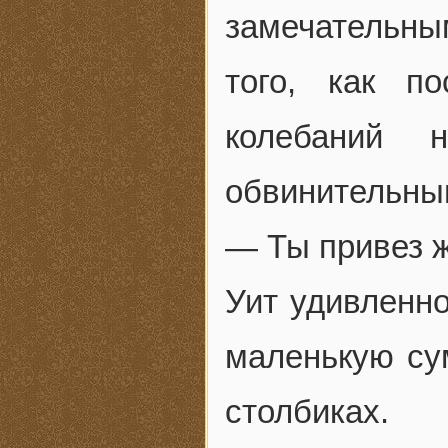
замечательн
того, как п
колебаний 
обвинительны
— Ты привез ж
Уит удивленно
маленькую сум
столбиках.