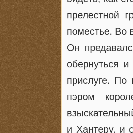
прелестной г
поместье. Во 
Он предавалс
обернуться и 
прислуге. По
пэром коро
взыскательный
и Хантеру, и 