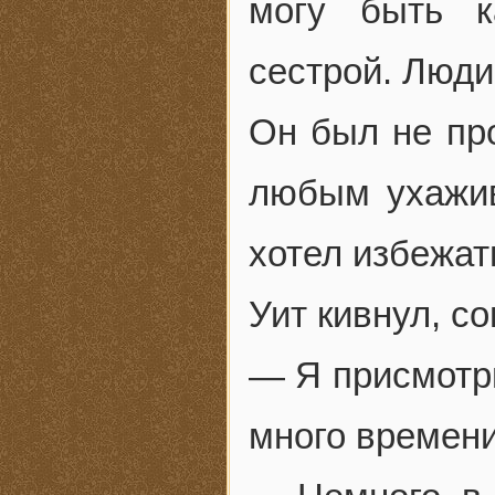
могу быть к
сестрой. Люди
Он был не пр
любым ухажи
хотел избежат
Уит кивнул, с
— Я присмотрю
много времен