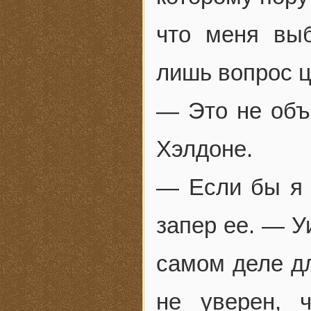
что меня вы
лишь вопрос ц
— Это не объя
Хэлдоне.
— Если бы я п
запер ее. — У
самом деле дл
не уверен, 