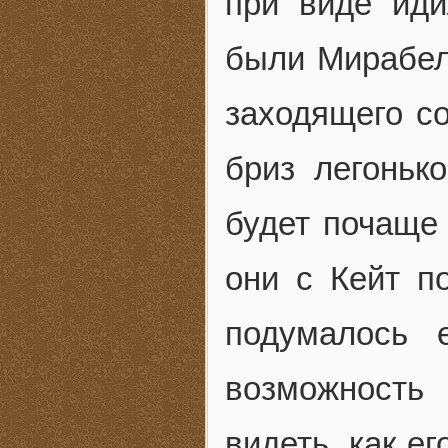
при виде иди
были Мирабель
заходящего со
бриз легоньк
будет почаще 
они с Кейт п
подумалось 
возможность 
видеть, как е