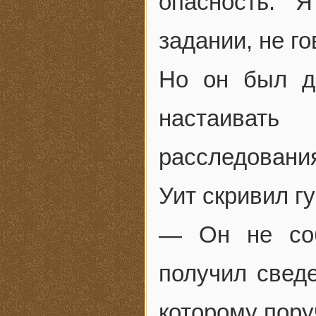
опасность. 
задании, не го
Но он был д
настаивать
расследовани
Уит скривил г
— Он не соб
получил сведе
которому поруч