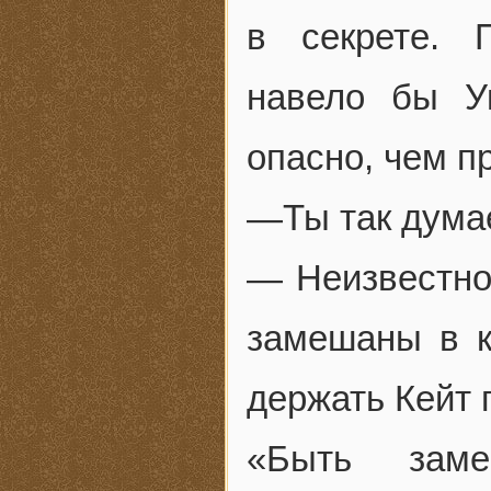
в секрете. 
навело бы У
опасно, чем п
—Ты так дума
— Неизвестно,
замешаны в к
держать Кейт 
«Быть зам