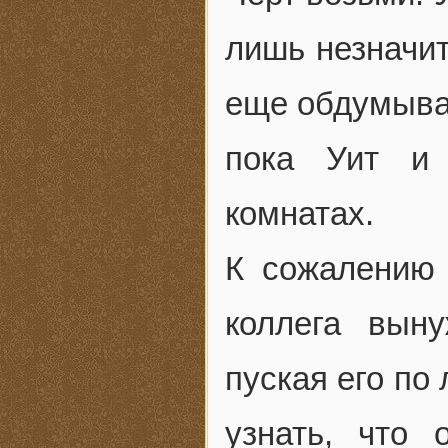
лишь незначит
еще обдумывал
пока Уит и 
комнатах.
К сожалению
коллега вын
пуская его по
узнать, что