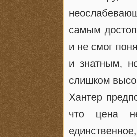
неослабеваю
самым достоп
и не смог пон
и знатным, н
слишком высо
Хантер предпо
что цена н
единственно