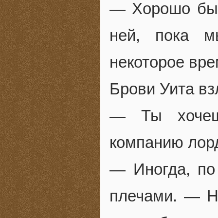
— Хорошо бы,
ней, пока м
некоторое вре
Брови Уита вз
— Ты хочеш
компанию лор
— Иногда, по
плечами. — Н