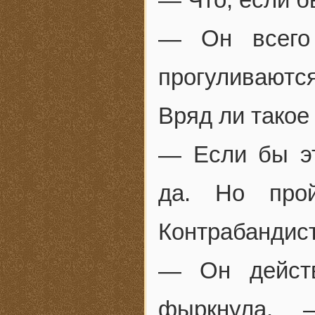
— Он всего
прогуливаютс
Вряд ли такое
— Если бы эт
да. Но про
Контрабанди
— Он действ
фыркнула. 