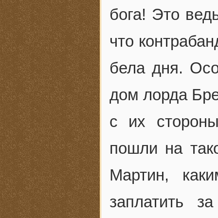
бога! Это вед
что контрабан
бела дня. Ос
дом лорда Бре
с их сторон
пошли на тако
Мартин, как
заплатить з