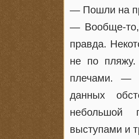
— Пошли на пр
— Вообще-то,
правда. Неко
не по пляжу
плечами. — 
данных обст
небольшой 
выступами и 