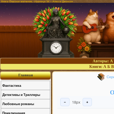
Книга Опасное влечение, страница 34 – Алисса Джонсон
Авторы:
А
Книги:
А
Б
В
Главная
Сер
Фантастика
О
Детективы и Триллеры
18px
−
+
Любовные романы
Приключения