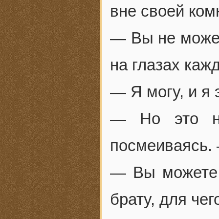
вне своей ком
— Вы не может
на глазах каж
— Я могу, и я 
— Но это не
посмеиваясь. 
— Вы можете 
брату, для чег