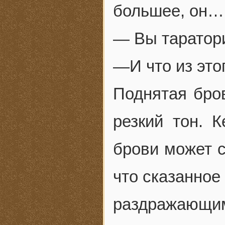
большее, он…
— Вы таратор
—И что из это
Поднятая бро
резкий тон. 
брови может с
что сказанное
раздражающи