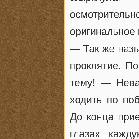
осмотритель
оригинальное 
— Так же назы
проклятие. По
тему! — Нева
ходить по по
До конца при
глазах кажд