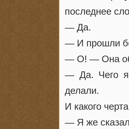
последнее сло
— Да.
— И прошли бо
— О! — Она об
— Да. Чего я
делали.
И какого черта
— Я же сказа