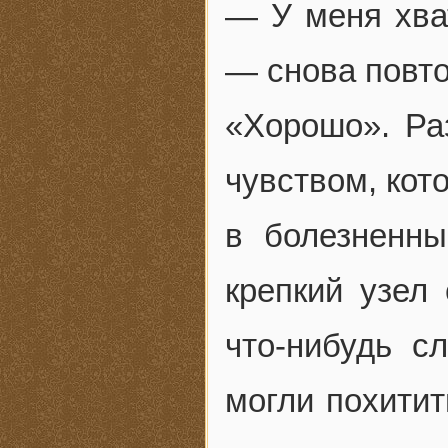
— У меня хват
— снова повто
«Хорошо». Р
чувством, кот
в болезненны
крепкий узел
что-нибудь с
могли похитит