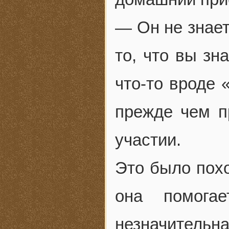
— Он не знает
то, что вы зн
что-то вроде 
прежде чем п
участии.
Это было похо
она помога
незначительна