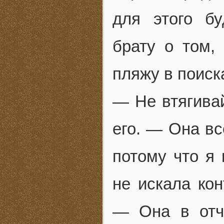
для этого б
брату о том,
пляжу в поис
— Не втягива
его. — Она вс
потому что я 
не искала ко
— Она в отч