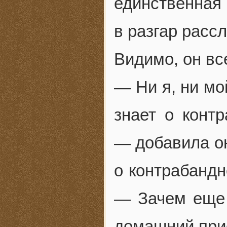
единственная
в разгар расс
Видимо, он вс
— Ни я, ни мо
знает о конт
— добавила он
о контрабандн
— Зачем еще 
домашний пр