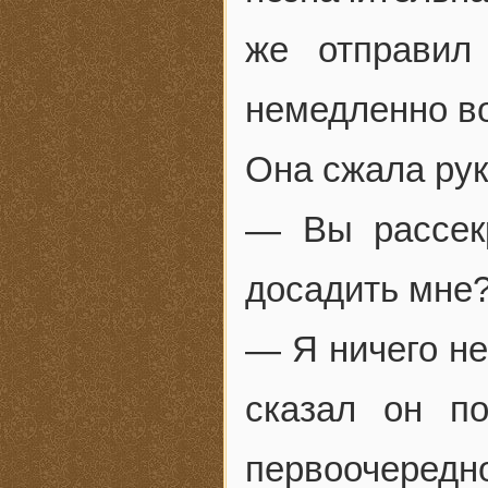
же отправил
немедленно в
Она сжала рук
— Вы рассекр
досадить мне
— Я ничего не
сказал он п
первоочередн