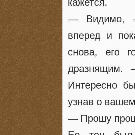
кажется.
— Видимо, —
вперед и пок
снова, его 
дразнящим. 
Интересно бы
узнав о вашем
— Прошу про
Ее тон был