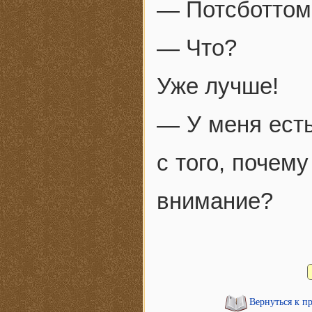
— Потсботтом,
— Что?
Уже лучше!
— У меня есть
с того, почем
внимание?
Вернуться к п