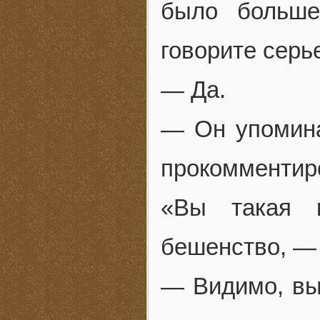
было больше
говорите серь
— Да.
— Он упомина
прокомментир
«Вы такая и
бешенство, — 
— Видимо, вы 