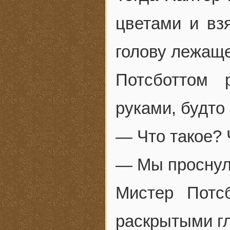
цветами и вз
голову лежаще
Потсботтом 
руками, будто
— Что такое? 
— Мы проснул
Мистер Потс
раскрытыми г