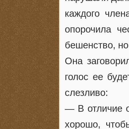
каждого член
опорочила че
бешенство, но
Она заговорил
голос ее буде
слезливо:
— В отличие о
хорошо, чтоб