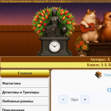
Книга Опасное влечение, страница 35 – Алисса Джонсон
Авторы:
А
Книги:
А
Б
В
Главная
Сер
Фантастика
О
Детективы и Триллеры
18px
−
+
Любовные романы
Приключения