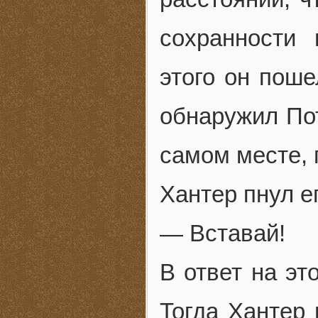
сохранности
этого он поше
обнаружил Пот
самом месте, г
Хантер пнул ег
— Вставай!
В ответ на эт
Тогда Хантер