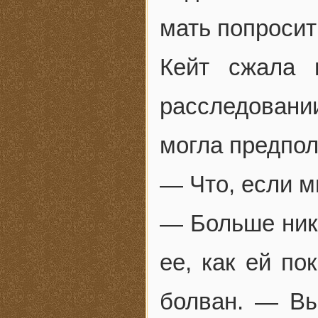
мать попросит
Кейт сжала 
расследовании
могла предпол
— Что, если 
— Больше ника
ее, как ей по
болван. — Вы