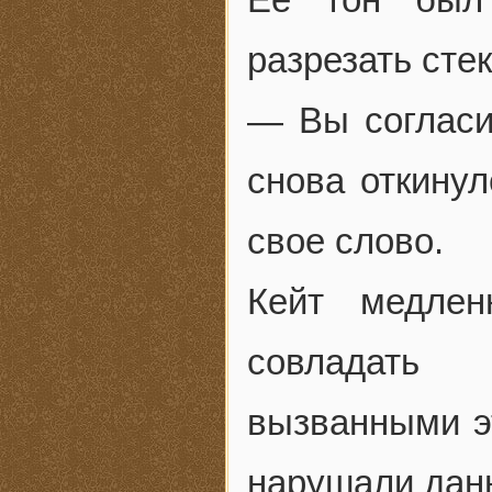
разрезать стек
— Вы согласи
снова откину
свое слово.
Кейт медлен
совладать
вызванными э
нарушали данн