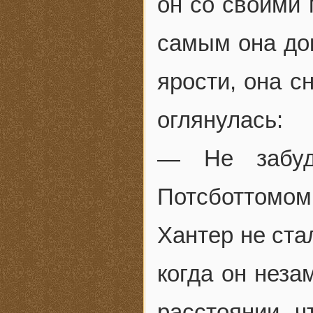
он со своими 
самым она док
ярости, она с
оглянулась:
— Не забуд
Потсботтомом
Хантер не ста
когда он неза
расстоянии, ч