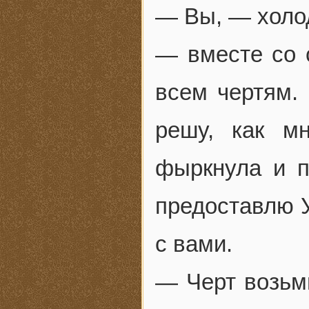
— Вы, — холод
— вместе со 
всем чертям.
решу, как м
фыркнула и п
предоставлю У
с вами.
— Черт возьми