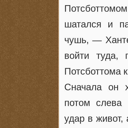
Потсботтомо
шатался и п
чушь, — Ханте
войти туда, 
Потсботтома к
Сначала он х
потом слева 
удар в живот,