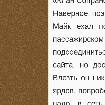
«Клан Сопрано
Наверное, поэ
Майк ехал п
пассажирском 
подсоединит
сайта, но до
Влезть он ник
ярдов, попроб
надо, в сет