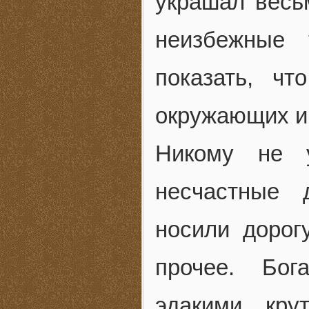
украшал весьм
неизбежные 
показать, чт
окружающих и 
Никому не 
несчастные 
носили дорог
прочее. Бог
эдакими кру