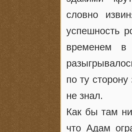
словно изви
успешность ро
временем в 
разыгрывалос
по ту сторону
не знал.
Как бы там ни
что Адам огр