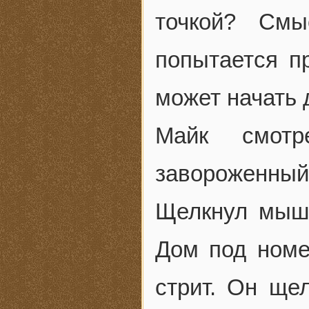
точкой? См
попытается п
может начать 
Майк смотр
завороженный
Щелкнул мышк
Дом под номе
стрит. Он ще