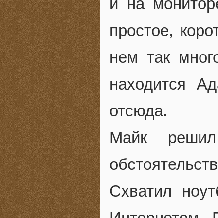
и на монитор
простое, коро
нем так много
находится А
отсюда.
Майк решил
обстоятельств
Схватил ноу
Интернетом. 