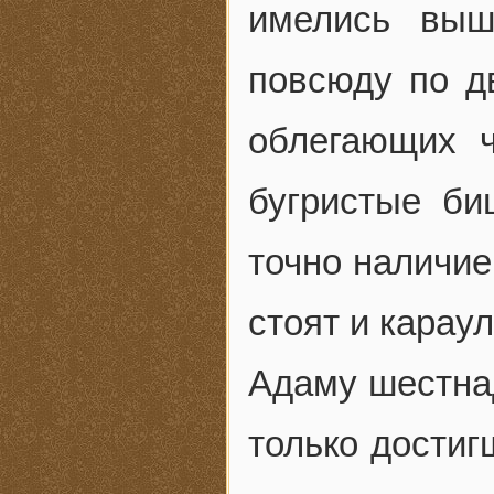
имелись выш
повсюду по д
облегающих 
бугристые би
точно наличие
стоят и караул
Адаму шестнад
только достиг