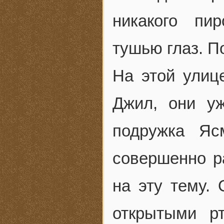
никакого пи
тушью глаз. П
На этой улиц
Джил, они у
подружка Яс
совершенно р
на эту тему.
открытыми р