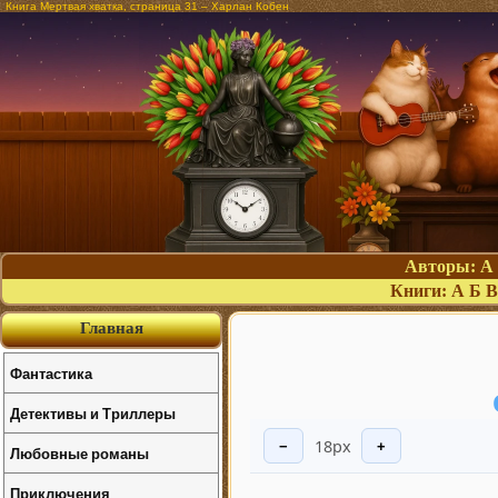
Книга Мертвая хватка, страница 31 – Харлан Кобен
Авторы:
А
Книги:
А
Б
В
Главная
Фантастика
Детективы и Триллеры
18px
−
+
Любовные романы
Приключения