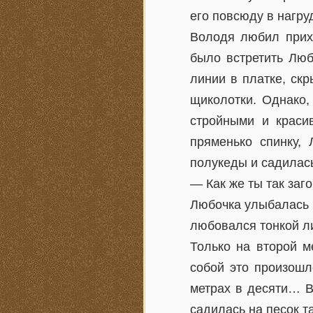
его повсюду в нагр
Володя любил прихо
было встретить Люб
линии в платке, ск
щиколотки. Однако,
стройными и краси
пряменько спинку,
полукеды и садилас
— Как же ты так за
Любочка улыбалась к
любовался тонкой ли
Только на второй м
собой это произошл
метрах в десяти… Во
садилась на песок т