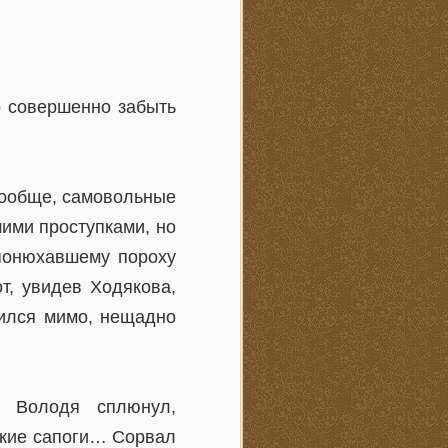
о совершенно забыть
Вообще, самовольные
шими проступками, но
понюхавшему пороху
т, увидев Ходякова,
сился мимо, нещадно
. Володя сплюнул,
ские сапоги… Сорвал