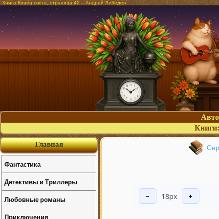
Книга Конец света, страница 42 – Андрей Лебедев
Авт
Книги
Главная
Сер
Фантастика
Детективы и Триллеры
18px
−
+
Любовные романы
Приключения