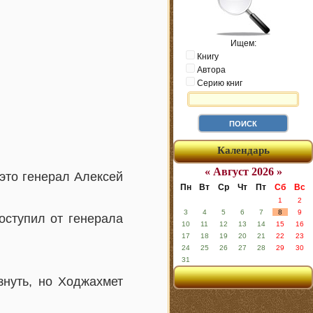
Ищем:
Книгу
Автора
Серию книг
Календарь
« Август 2026 »
это генерал Алексей
Пн
Вт
Ср
Чт
Пт
Сб
Вс
1
2
3
4
5
6
7
8
9
оступил от генерала
10
11
12
13
14
15
16
17
18
19
20
21
22
23
24
25
26
27
28
29
30
31
знуть, но Ходжахмет