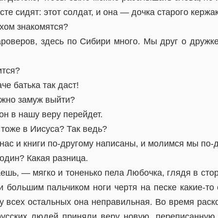
есте сидят: этот солдат, и она — дочка старого керж
ихом знакомятся?
роверов, здесь по Сибири много. Мы друг о дружке
ится?
че батька так даст!
ожно замуж выйти?
он в нашу веру перейдет.
 тоже в Иисуса? Так ведь?
 нас и книги по-другому написаны, и молимся мы по-д
один? Какая разница.
ешь, — мягко и тоненько пела Любочка, глядя в ст
и большим пальчиком ноги чертя на песке какие-то 
у всех остальных она неправильная. Во время раск
русских людей приняли веру новую, переписанную,