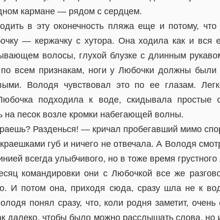
удном кармане — рядом с сердцем.
дить в эту оконечность пляжа еще и потому, что
очку — кержачку с хутора. Она ходила как и вся 
рывающем волосы, глухой блузке с длинным рукаво
 по всем признакам, ноги у Любочки должны были
выми. Володя чувствовал это по ее глазам. Легк
 Любочка подходила к воде, скидывала простые с
ь на песок возле кромки набегающей волны.
гораешь? Разденься! — кричал пробегавший мимо спо
раешками губ и ничего не отвечала. А Володя смот
нией всегда улыбчивого, но в тоже время грустного 
есяц командировки они с Любочкой все же разгово
о. И потом она, приходя сюда, сразу шла не к во
лодя понял сразу, что, коли родня заметит, очень
ак далеко, чтобы было можно расслышать слова, но и