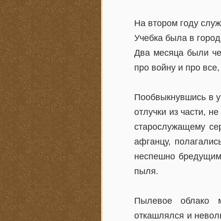
На втором году слу
Учебка была в горо
Два месяца были че
про войну и про все,
Пообвыкнувшись в у
отлучки из части, н
старослужащему се
афганцу, полагалис
неспешно бредущим 
пыля.
Пылевое облако м
откашлялся и невол