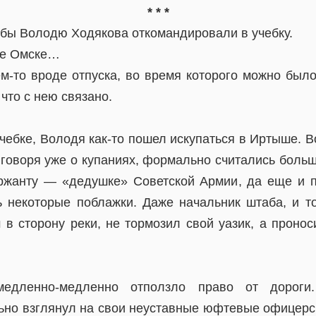
* * *
жбы Володю Ходякова откомандировали в учебку.
де Омске…
м-то вроде отпуска, во время которого можно был
 что с нею связано.
чебке, Володя как-то пошел искупаться в Иртыше. 
е говоря уже о купаниях, формально считались боль
ржанту — «дедушке» Советской Армии, да еще и 
ь некоторые поблажки. Даже начальник штаба, и то
в сторону реки, не тормозил свой уазик, а проно
едленно-медленно отползло право от дороги
ьно взглянул на свои неуставные юфтевые офицер