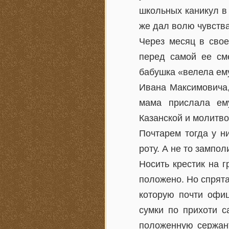
школьных каникул в
же дал волю чувств
Через месяц в сво
перед самой ее см
бабушка «велела ему
Ивана Максимовича,
мама прислала ему
Казанской и молитво
Почтарем тогда у н
роту. А не то зампол
Носить крестик на 
положено. Но спрят
которую почти офиц
сумки по прихоти с
положенную сержант