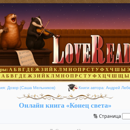
оры:
А
Б
В
Г
Д
Е
Ж
З
И
Й
К
Л
М
Н
О
П
Р
С
Т
У
Ф
Х
Ч
Ш
Ы
Э
:
А
Б
В
Г
Д
Е
Ж
З
И
Й
К
Л
М
Н
О
П
Р
С
Т
У
Ф
Х
Ц
Ч
Ш
Щ
Ы
ия: Дозор (Саша Мельников)
Книги автора: Андрей Леб
Онлайн книга «Конец света»
🔢 Страница