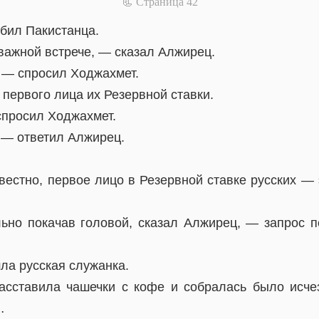
📃 Cтраница 42
убил Пакистанца.
важной встрече, — сказал Алжирец.
 — спросил Ходжахмет.
первого лица их Резервной ставки.
просил Ходжахмет.
 — ответил Алжирец.
вестно, первое лицо в Резервной ставке русских — 
ьно покачав головой, сказал Алжирец, — запрос п
ла русская служанка.
асставила чашечки с кофе и собралась было исче
…