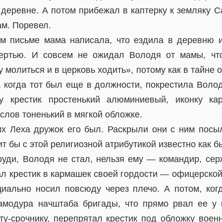
 деревне. А потом прибежал в каптерку к земляку С
ам. Поревел.
ем письме мама написала, что ездила в деревню 
ертью. И совсем не ожидал Володя от мамы, что
 молиться и в церковь ходить», потому как в тайне о
 когда тот был еще в должности, покрестила Волод
 крестик простенький алюминиевый, иконку ка
слов тоненький в мягкой обложке.
их Леха дружок его был. Раскрыли они с ним посы
ит бы с этой религиозной атрибутикой известно как б
груди, Володя не стал, нельзя ему — командир, се
ал крестик в кармашек своей гордости — офицерской
иально носил повсюду через плечо. А потом, ко
амодура начштаба бригады, что прямо рвал ее у 
у-срочнику, перепрятал крестик под обложку военн