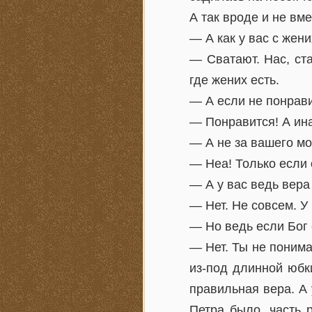
А так вроде и не вм
— А как у вас с жен
— Сватают. Нас, ста
где жених есть.
— А если не понрав
— Понравится! А ина
— А не за вашего м
— Неа! Только если 
— А у вас ведь вера
— Нет. Не совсем. У
— Но ведь если Бог 
— Нет. Ты не понима
из-под длинной юбк
правильная вера. А 
Петра было, часть 