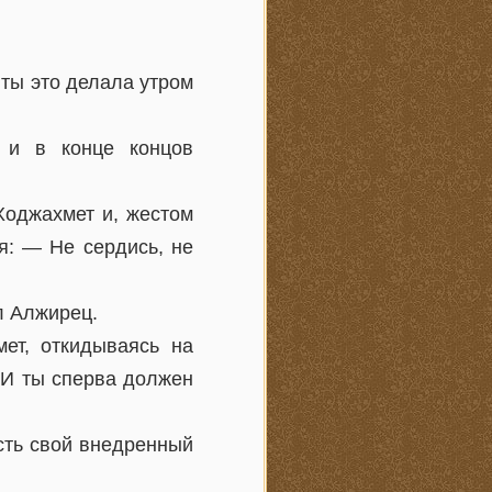
 ты это делала утром
и и в конце концов
Ходжахмет и, жестом
я: — Не сердись, не
л Алжирец.
ет, откидываясь на
. И ты сперва должен
есть свой внедренный