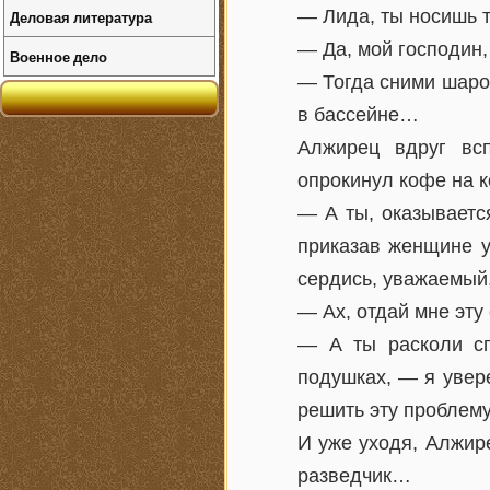
— Лида, ты носишь 
Деловая литература
— Да, мой господин,
Военное дело
— Тогда сними шаров
в бассейне…
Алжирец вдруг всп
опрокинул кофе на 
— А ты, оказываетс
приказав женщине у
сердись, уважаемый,
— Ах, отдай мне эту
— А ты расколи сп
подушках, — я увере
решить эту проблему
И уже уходя, Алжире
разведчик…