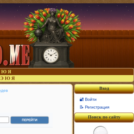
Ю
Я
Э
Ю
Я
Вход
едев
🔐 Войти
📝 Регистрация
Поиск по сайту