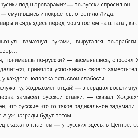
трусики под шароварами? — по-русски спросил он.
 — смутившись и покраснев, ответила Лида.
ары и сядь здесь перед моим гостем на шпагат, как
ыхнул, взмахнул руками, выругался по-арабск
ковер…
я, понимаешь по-русски? — засмеявшись, спросил 
далиться, принялся успокаивать своего заместител
 у каждого человека есть свои слабости…
 служанку, Ходжахмет, отдай! — в сердцах воскликну
ерва замысел русской ставки, — сказал Ходжахм
н, что русские что-то такое радикальное задумали
. А уж награды будут потом.
ц сказал о главном — у русских здесь, в Центре, 