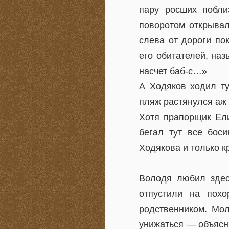
пару росших побли
поворотом открывал
слева от дороги по
его обитателей, наз
насчет баб-с…»
А Ходяков ходил т
пляж растянулся аж 
Хотя прапорщик Ели
бегал тут все бос
Ходякова и только к
Володя любил здес
отпустили на похо
родственником. Мо
унижаться — объясн