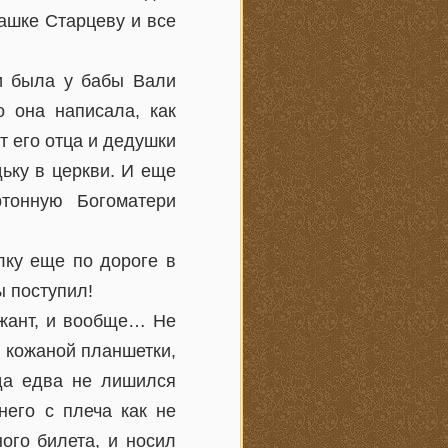
ашке Старцеву и все
и была у бабы Вали
 она написала, как
т его отца и дедушки
ьку в церкви. И еще
ртонную Богоматери
лку еще по дороге в
ы поступил!
ржант, и вообще… Не
 кожаной планшетки,
гда едва не лишился
него с плеча как не
ого билета, и носил