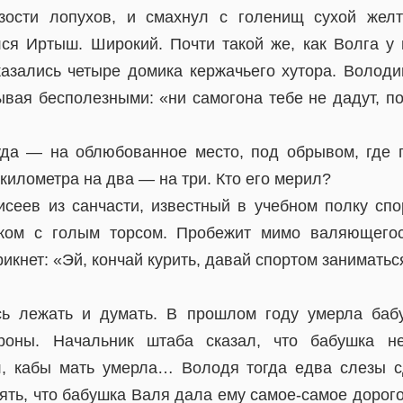
зости лопухов, и смахнул с голенищ сухой желт
ся Иртыш. Широкий. Почти такой же, как Волга у 
казались четыре домика кержачьего хутора. Волод
ывая бесполезными: «ни самогона тебе не дадут, по
уда — на облюбованное место, под обрывом, где 
километра на два — на три. Кто его мерил?
сеев из санчасти, известный в учебном полку спо
иком с голым торсом. Пробежит мимо валяющего
рикнет: «Эй, кончай курить, давай спортом заниматьс
ь лежать и думать. В прошлом году умерла баб
роны. Начальник штаба сказал, что бабушка н
л, кабы мать умерла… Володя тогда едва слезы с
ять, что бабушка Валя дала ему самое-самое дорог