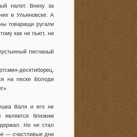
ый налет. Внизу за
них в Ульяновске. А
ины товарищи ругали
тому как не пьют, ни
пустынный песчаный
ртсмен-десятиборец,
ся на песке Володи
я!»
ушка Валя и его не
е является близким
держал. Но не стал
ое — счастливые дни