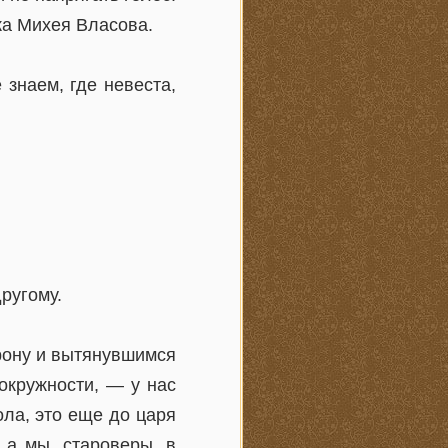
ака Михея Власова.
 знаем, где невеста,
ругому.
орону и вытянувшимся
окружности, — у нас
ола, это еще до царя
 а мы, староверы, в