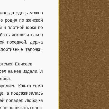
 иногда здесь можно
ее родня по женской
м и плотной юбке по
 быть исключительно
ой походкой, держа
портивные тапочки-
ртсмен Елисеев.
рел на нее издали. И
лица.
рились. Как-то само
де, а подсаживалась
 ей попадет. Любочка
 не напрягать голос.