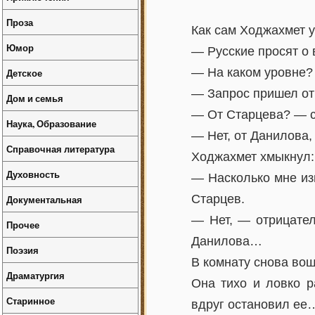
Проза
Как сам Ходжахмет 
Юмор
— Русские просят о 
— На каком уровне?
Детское
— Запрос пришел от 
Дом и семья
— От Старцева? — с
Наука, Образование
— Нет, от Данилова,
Справочная литература
Ходжахмет хмыкнул:
Духовность
— Насколько мне из
Старцев.
Документальная
— Нет, — отрицател
Прочее
Данилова…
Поэзия
В комнату снова вош
Драматургия
Она тихо и ловко р
Старинное
вдруг остановил ее