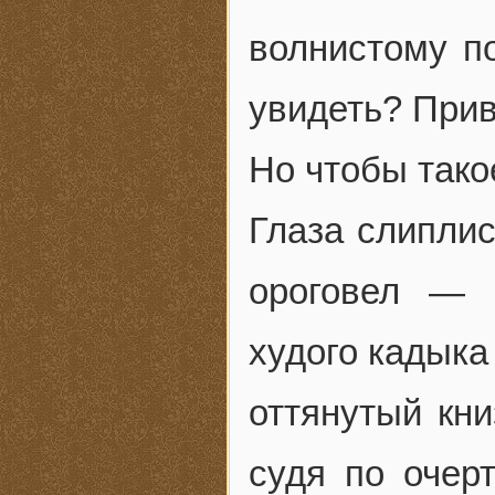
волнистому п
увидеть? Прив
Но чтобы такое
Глаза слиплис
ороговел — 
худого кадыка
оттянутый кни
судя по очерт