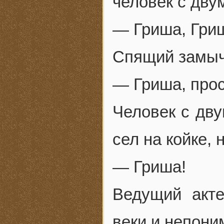
человек с дву
— Гриша, Гриш
Спящий замыч
— Гриша, прос
Человек с дву
сел на койке, 
— Гриша!
Ведущий акт
веки и непони