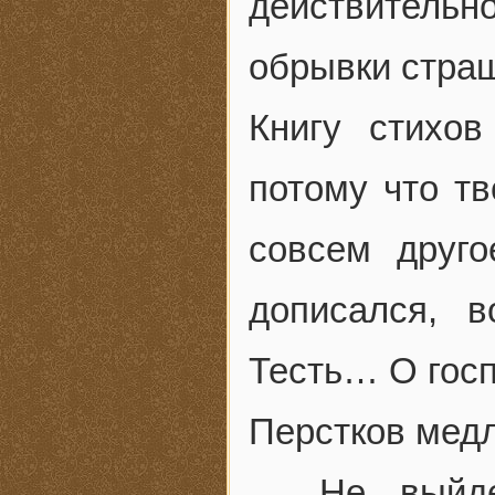
действительно
обрывки стра
Книгу стихов
потому что т
совсем друго
дописался, 
Тесть… О госп
Перстков медл
— Не выйде