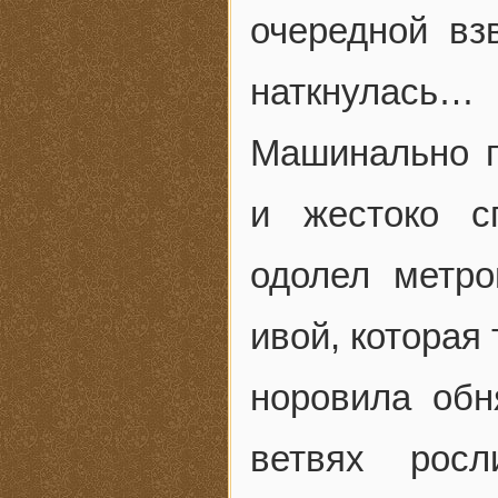
очередной вз
наткнулась…
Машинально п
и жестоко с
одолел метро
ивой, которая
норовила обн
ветвях рос