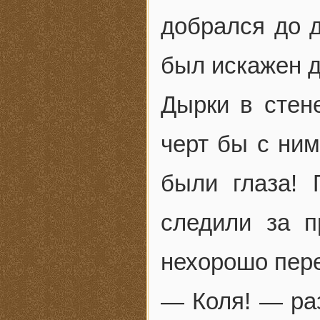
добрался до 
был искажен д
Дырки в стен
черт бы с ним
были глаза!
следили за 
нехорошо пер
— Коля! — ра