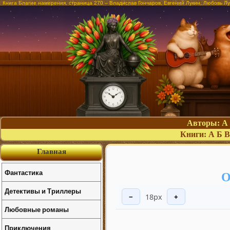
Книга Благие намерения, страница 270 – Владислав Гончаров, Евгений Лукин, Любовь Л
Авторы:
А
Книги:
А
Б
В
Главная
Фантастика
О
Детективы и Триллеры
18px
−
+
Любовные романы
Приключения