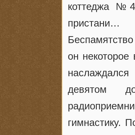
коттеджа №4
пристани…
Беспамятство
он некоторое
наслаждался
девятом д
радиоприе
гимнастику. 