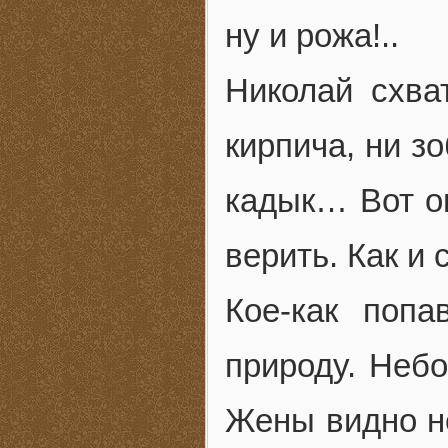
ну и рожа!..
Николай схва
кирпича, ни з
кадык… Вот он
верить. Как и
Кое-как поп
природу. Небо
Жены видно не