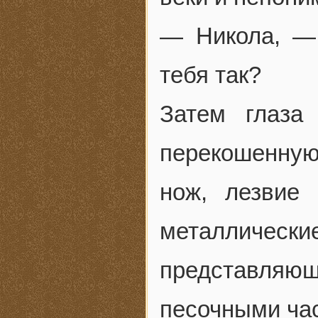
— Никола, — 
тебя так?
Затем глаза
перекошенную
нож, лезвие 
металлически
представляю
песочными ча