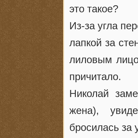
это такое?
Из-за угла пе
лапкой за сте
лиловым лицо
причитало.
Николай заме
жена), увид
бросилась за у