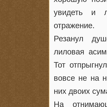
увидеть и 
отражение.
Резанул душ
лиловая асим
Тот отпрыгнул
вовсе не на н
них двоих су
На отнимаю