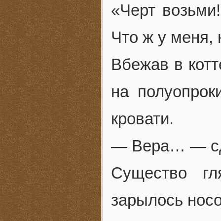
«Черт возьми
Что ж у меня, 
Вбежав в котт
на полуопрок
кровати.
— Вера… — сд
Существо гл
зарылось носо