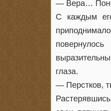
— Вера… Пон
С каждым ег
приподнима
повернулос
выразительны
глаза.
— Перстков, т
Растерявшис