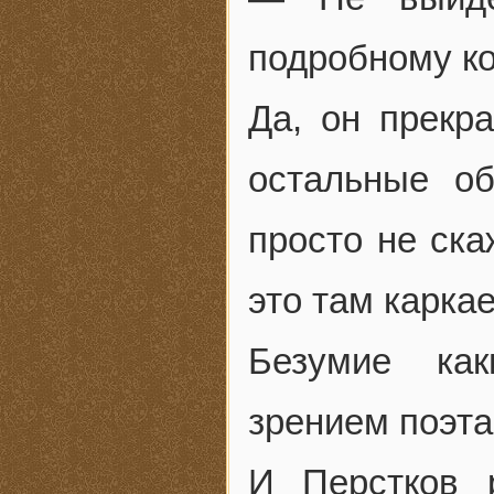
подробному ко
Да, он прекр
остальные о
просто не ска
это там карка
Безумие как
зрением поэта
И Перстков 