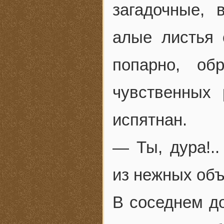
загадочные, 
алые листья 
попарно, об
чувственных
испятнан.
— Ты, дура!.
из нежных объ
В соседнем до