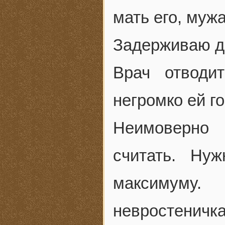
мать его, мужа
Задерживаю ды
Врач отводи
негромко ей гов
Неимоверно 
считать. Ну
максимуму.
невростеничк