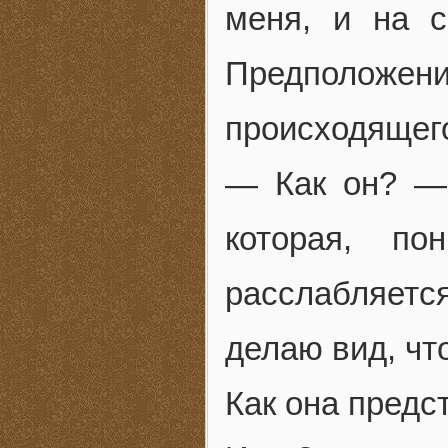
меня, и на 
Предположен
происходящег
— Как он? —
которая, п
расслабляетс
делаю вид, чт
Как она предс