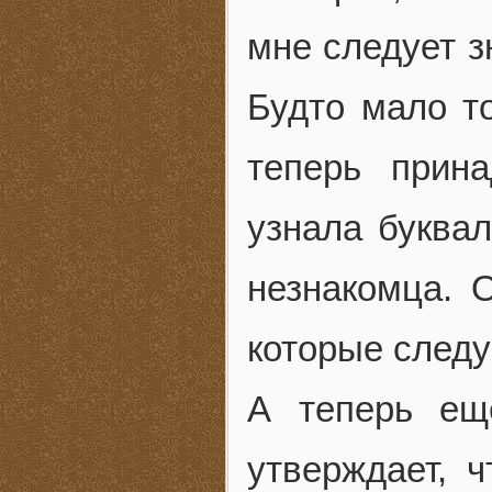
мне следует зн
Будто мало то
теперь прин
узнала буквал
незнакомца. О
которые следу
А теперь ещ
утверждает, 