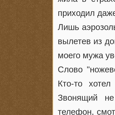
приходил даже
Лишь аэрозоль
вылетев из до
моего мужа ув
Слово "ножев
Кто-то хотел
Звонящий не
телефон, смот