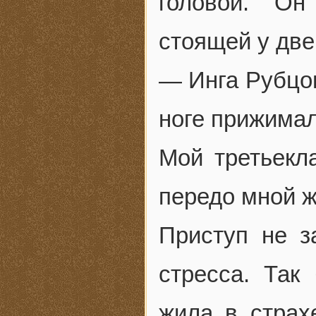
головой. Он
стоящей у две
— Инга Рубцов
ноге прижимал
Мой третьекла
передо мной ж
Приступ не з
стресса. Так
жила в страх