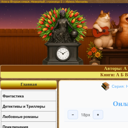
Книга Вторая семья. Неверный, страница 1 – Ирина Манаева
Авторы:
А
Книги:
А
Б
В
Главная
Серия: 
Фантастика
Онла
Детективы и Триллеры
18px
−
+
Любовные романы
Приключения