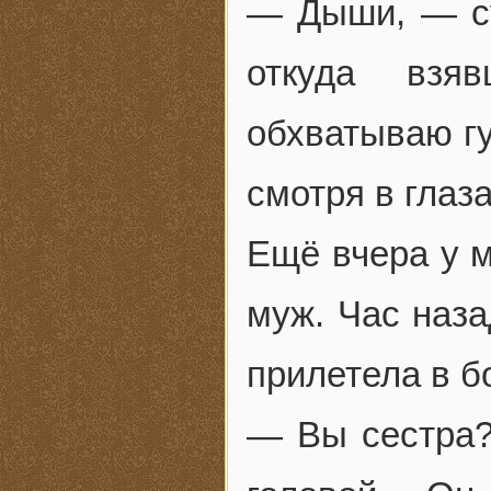
— Дыши, — су
откуда взя
обхватываю гу
смотря в глаза
Ещё вчера у 
муж. Час наза
прилетела в б
— Вы сестра?