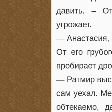
давить. – О
угрожает.
— Анастасия, 
От его грубо
пробирает дро
— Ратмир выса
сам уехал. М
обтекаемо, д