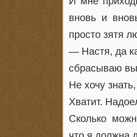
И мне приходи
вновь и внов
просто зятя л
— Настя, да к
сбрасываю вы
Не хочу знать,
Хватит. Надое
Сколько можн
что я должна 