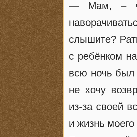
— Мам, – чу
наворачива
слышите? Ратм
с ребёнком на
всю ночь был 
не хочу возв
из-за своей в
и жизнь моего