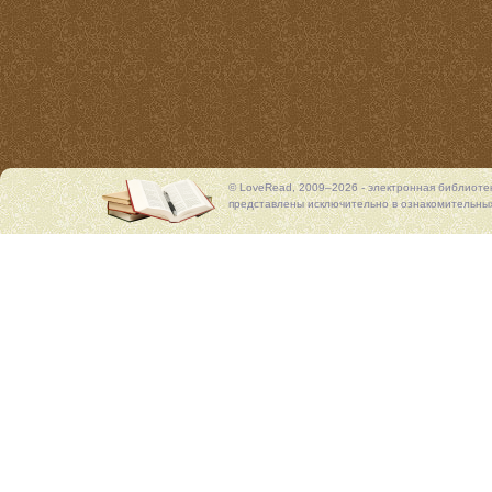
© LoveRead, 2009–2026 - электронная библиоте
представлены исключительно в ознакомительных 