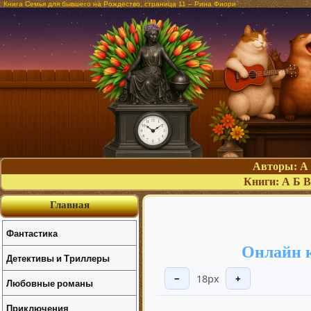
Книга Семья для бывшего на Рождество, страница 11 – Рина Фиори
Авторы:
А
Книги:
А
Б
В
Главная
Фантастика
Онлайн к
Детективы и Триллеры
18px
−
+
Любовные романы
Приключения