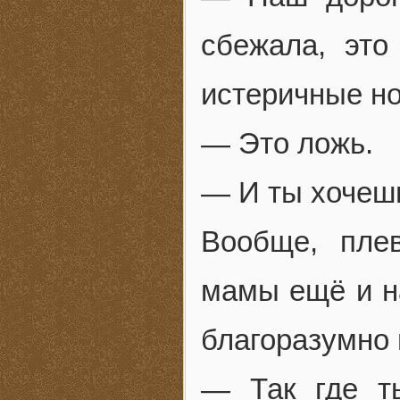
сбежала, это
истеричные но
— Это ложь.
— И ты хочешь
Вообще, пле
мамы ещё и н
благоразумно 
— Так где т