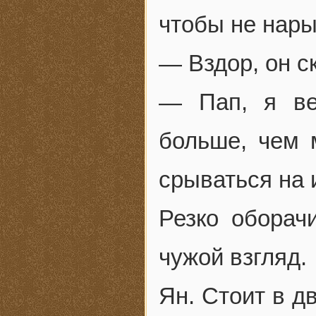
чтобы не нары
— Вздор, он с
— Пап, я ве
больше, чем 
срываться на 
Резко оборач
чужой взгляд.
Ян. Стоит в д