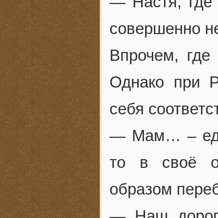
— Настя, где 
совершенно не
Впрочем, где
Однако при Р
себя соответс
— Мам… – едв
то в своё о
образом пере
— Наш дорого